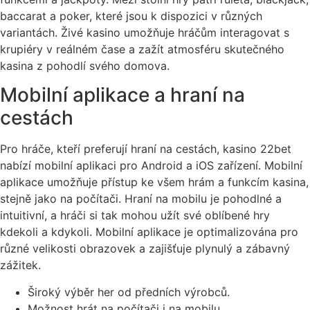
baccarat a poker, které jsou k dispozici v různých
variantách. Živé kasino umožňuje hráčům interagovat s
krupiéry v reálném čase a zažít atmosféru skutečného
kasina z pohodlí svého domova.
Mobilní aplikace a hraní na
cestách
Pro hráče, kteří preferují hraní na cestách, kasino 22bet
nabízí mobilní aplikaci pro Android a iOS zařízení. Mobilní
aplikace umožňuje přístup ke všem hrám a funkcím kasina,
stejně jako na počítači. Hraní na mobilu je pohodlné a
intuitivní, a hráči si tak mohou užít své oblíbené hry
kdekoli a kdykoli. Mobilní aplikace je optimalizována pro
různé velikosti obrazovek a zajišťuje plynulý a zábavný
zážitek.
Široký výběr her od předních výrobců.
Možnost hrát na počítači i na mobilu.