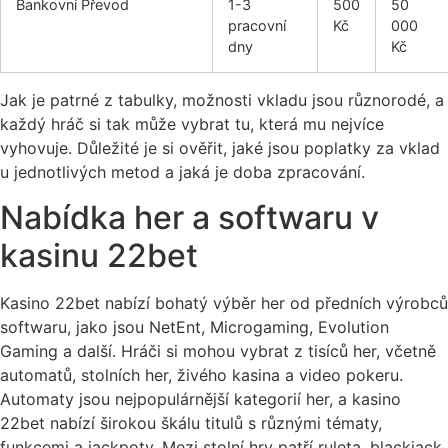
Bankovní Převod
1-3
500
50
pracovní
Kč
000
dny
Kč
Jak je patrné z tabulky, možnosti vkladu jsou různorodé, a
každý hráč si tak může vybrat tu, která mu nejvíce
vyhovuje. Důležité je si ověřit, jaké jsou poplatky za vklad
u jednotlivých metod a jaká je doba zpracování.
Nabídka her a softwaru v
kasinu 22bet
Kasino 22bet nabízí bohatý výběr her od předních výrobců
softwaru, jako jsou NetEnt, Microgaming, Evolution
Gaming a další. Hráči si mohou vybrat z tisíců her, včetně
automatů, stolních her, živého kasina a video pokeru.
Automaty jsou nejpopulárnější kategorií her, a kasino
22bet nabízí širokou škálu titulů s různými tématy,
funkcemi a jackpoty. Mezi stolní hry patří ruleta, blackjack,