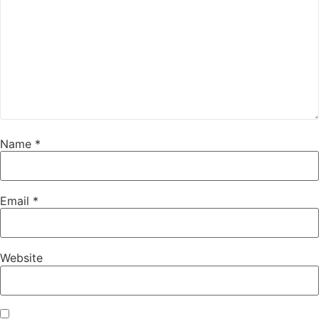
Name
*
Email
*
Website