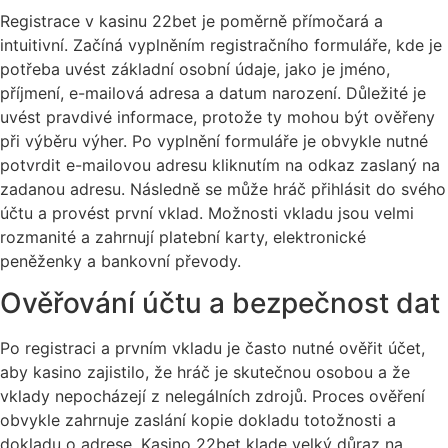
Registrace v kasinu 22bet je poměrně přímočará a
intuitivní. Začíná vyplněním registračního formuláře, kde je
potřeba uvést základní osobní údaje, jako je jméno,
příjmení, e-mailová adresa a datum narození. Důležité je
uvést pravdivé informace, protože ty mohou být ověřeny
při výběru výher. Po vyplnění formuláře je obvykle nutné
potvrdit e-mailovou adresu kliknutím na odkaz zaslaný na
zadanou adresu. Následně se může hráč přihlásit do svého
účtu a provést první vklad. Možnosti vkladu jsou velmi
rozmanité a zahrnují platební karty, elektronické
peněženky a bankovní převody.
Ověřování účtu a bezpečnost dat
Po registraci a prvním vkladu je často nutné ověřit účet,
aby kasino zajistilo, že hráč je skutečnou osobou a že
vklady nepocházejí z nelegálních zdrojů. Proces ověření
obvykle zahrnuje zaslání kopie dokladu totožnosti a
dokladu o adrese. Kasino 22bet klade velký důraz na