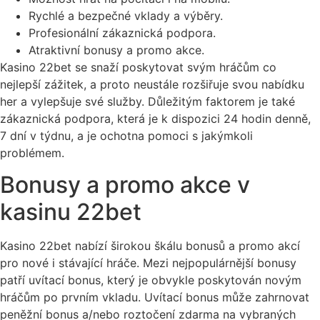
Rychlé a bezpečné vklady a výběry.
Profesionální zákaznická podpora.
Atraktivní bonusy a promo akce.
Kasino 22bet se snaží poskytovat svým hráčům co
nejlepší zážitek, a proto neustále rozšiřuje svou nabídku
her a vylepšuje své služby. Důležitým faktorem je také
zákaznická podpora, která je k dispozici 24 hodin denně,
7 dní v týdnu, a je ochotna pomoci s jakýmkoli
problémem.
Bonusy a promo akce v
kasinu 22bet
Kasino 22bet nabízí širokou škálu bonusů a promo akcí
pro nové i stávající hráče. Mezi nejpopulárnější bonusy
patří uvítací bonus, který je obvykle poskytován novým
hráčům po prvním vkladu. Uvítací bonus může zahrnovat
peněžní bonus a/nebo roztočení zdarma na vybraných