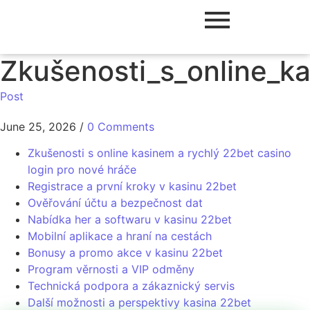
Zkušenosti_s_online_k
Post
June 25, 2026
/
0 Comments
Zkušenosti s online kasinem a rychlý 22bet casino
login pro nové hráče
Registrace a první kroky v kasinu 22bet
Ověřování účtu a bezpečnost dat
Nabídka her a softwaru v kasinu 22bet
Mobilní aplikace a hraní na cestách
Bonusy a promo akce v kasinu 22bet
Program věrnosti a VIP odměny
Technická podpora a zákaznický servis
Další možnosti a perspektivy kasina 22bet