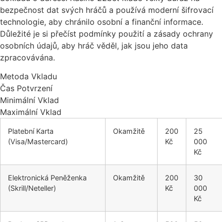
bezpečnost dat svých hráčů a používá moderní šifrovací
technologie, aby chránilo osobní a finanční informace.
Důležité je si přečíst podmínky použití a zásady ochrany
osobních údajů, aby hráč věděl, jak jsou jeho data
zpracovávána.
Metoda Vkladu
Čas Potvrzení
Minimální Vklad
Maximální Vklad
Platební Karta
Okamžitě
200
25
(Visa/Mastercard)
Kč
000
Kč
Elektronická Peněženka
Okamžitě
200
30
(Skrill/Neteller)
Kč
000
Kč