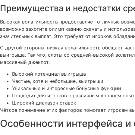
Преимущества и недостатки ср
Высокая волатильность предоставляет отличные возмо
возможно захотите олимп казино скачать и использова
значительных выплат. Это требует от игроков облада
С другой стороны, низкая волатильность обещает час
выигрыша. Так что, слоты со средней-высокой волати
массивный джекпот.
Высокий потенциал выигрыша
Частые, хотя и небольшие, выигрыши
Уникальные и интересные бонусные функции
Подходит для игроков с различным уровнем опыт
Широкий диапазон ставок
Чёткое понимание этих факторов помогает игрокам вы
Особенности интерфейса и 