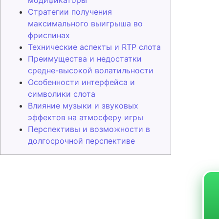
Стратегии получения
максимального выигрыша во
фриспинах
Технические аспекты и RTP слота
Преимущества и недостатки
средне-высокой волатильности
Особенности интерфейса и
символики слота
Влияние музыки и звуковых
эффектов на атмосферу игры
Перспективы и возможности в
долгосрочной перспективе