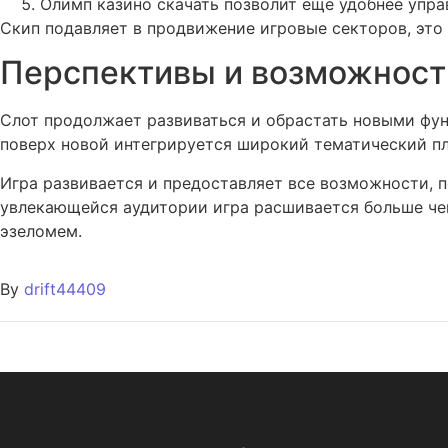
Олимп казино скачать позволит еще удобнее упра
Скип подавляет в продвижение игровые секторов, это 
Перспективы и возможност
Слот продолжает развиваться и обрастать новыми фун
поверх новой интегрируется широкий тематический пл
Игра развивается и предоставляет все возможности, п
увлекающейся аудитории игра расшивается больше че
эзеломем.
By
drift44409