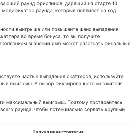
тывающий раунд фриспинов, дарящий на старте 10
й модификатор раунда, который повлияет на ход
ятности выигрыша или повышайте шанс выпадения
каттера во время бонуса, то вы получите
 накоплением значений рыб может разогнать финальный
ствуете частые выпадения скаттеров, используйте
рный выигрыш. А выбор фиксированного множителя
ести максимальный выигрыш. Поэтому постарайтесь
всего раунда, чтобы потенциально сорвать крупный
Подходящая стратегия