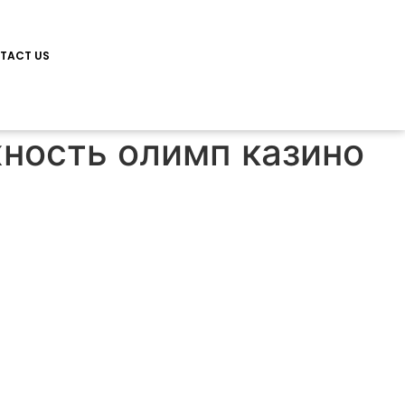
TACT US
ность олимп казино