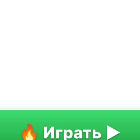
🔥 Играть ▶️