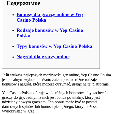
Содержимое
Bonusy dla graczy online w Yep
Casino Polska
Rodzaje bonusów w Yep Casino
Polska
Typy bonusów w Yep Casino Polska
Nagród dla graczy online
Jeśli szukasz najlepszych możliwości gry online, Yep Casino Polska
jest idealnym wyborem. Warto zatem poznać różne rodzaje
bonusów i nagród, które możesz otrzymać, grając na tej platformie.
Yep Casino Polska oferuje wiele różnych bonusów, aby zachęcić
graczy do gry. Jednym z nich jest bonus powitalny, który jest
udzielany nowym graczom. Ten bonus może być w postaci
darmowych spinów lub bonusu pieniężnego, który możesz
wykorzystać w grze.