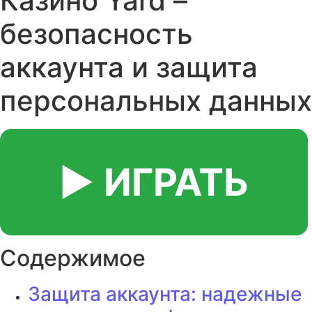
Казино Yard –
безопасность
аккаунта и защита
персональных данных
▶️ ИГРАТЬ
Содержимое
Защита аккаунта: надежные