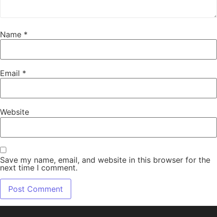
Name
*
Email
*
Website
Save my name, email, and website in this browser for the
next time I comment.