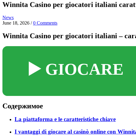
Winnita Casino per giocatori italiani caratt
News
June 18, 2026
/
0 Comments
Winnita Casino per giocatori italiani – cara
▶️ GIOCARE
Содержимое
La piattaforma e le caratteristiche chiave
I vantaggi di giocare al casinò online con Winnit