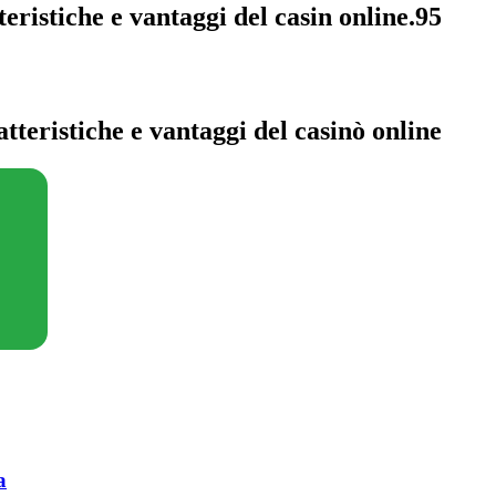
eristiche e vantaggi del casin online.95
tteristiche e vantaggi del casinò online
a