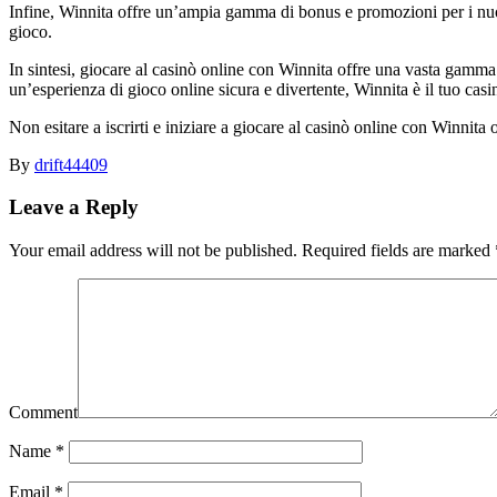
Infine, Winnita offre un’ampia gamma di bonus e promozioni per i nuovi 
gioco.
In sintesi, giocare al casinò online con Winnita offre una vasta gamma 
un’esperienza di gioco online sicura e divertente, Winnita è il tuo casi
Non esitare a iscrirti e iniziare a giocare al casinò online con Winnita 
By
drift44409
Leave a Reply
Your email address will not be published.
Required fields are marked
Comment
Name
*
Email
*