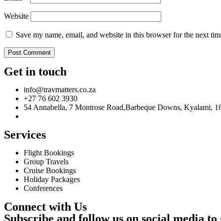
Website
Save my name, email, and website in this browser for the next ti
Get in touch
info@travmatters.co.za
+27 76 602 3930
54 Annabella, 7 Montrose Road,Barbeque Downs, Kyalami, 1
Services
Flight Bookings
Group Travels
Cruise Bookings
Holiday Packages
Conferences
Connect with Us
Subscribe and follow us on social media to