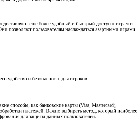
редоставляют еще более удобный и быстрый доступ к играм и
ни позволяют пользователям наслаждаться азартными играми
его удобство и безопасность для игроков.
е способы, как банковские карты (Visa, Mastercard),
и обработки платежей. Важно выбирать метод, который наиболее
фрования для защиты данных пользователей.