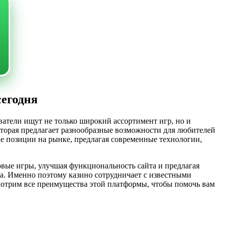
сегодня
ватели ищут не только широкий ассортимент игр, но и
оторая предлагает разнообразные возможности для любителей
е позиции на рынке, предлагая современные технологии,
овые игры, улучшая функциональность сайта и предлагая
а. Именно поэтому казино сотрудничает с известными
мотрим все преимущества этой платформы, чтобы помочь вам