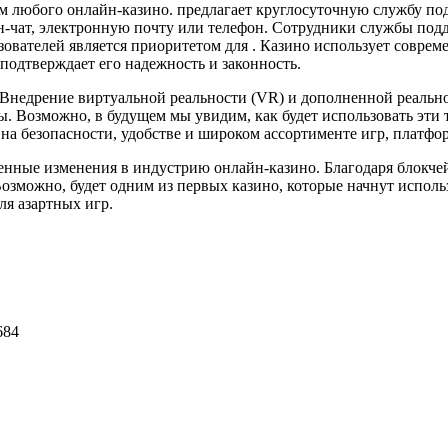
ом любого онлайн-казино.
предлагает круглосуточную службу по
йн-чат, электронную почту или телефон. Сотрудники службы по
зователей является приоритетом для
. Казино использует совре
подтверждает его надежность и законность.
. Внедрение виртуальной реальности (VR) и дополненной реальн
ы. Возможно, в будущем мы увидим, как
будет использовать эти
на безопасности, удобстве и широком ассортименте игр, платфо
нные изменения в индустрию онлайн-казино. Благодаря блокчей
 Возможно,
будет одним из первых казино, которые начнут исполь
я азартных игр.
684