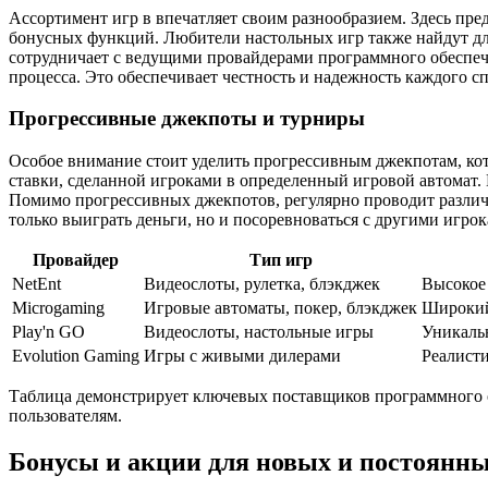
Ассортимент игр в
впечатляет своим разнообразием. Здесь пр
бонусных функций. Любители настольных игр также найдут для
сотрудничает с ведущими провайдерами программного обеспечен
процесса. Это обеспечивает честность и надежность каждого с
Прогрессивные джекпоты и турниры
Особое внимание стоит уделить прогрессивным джекпотам, ко
ставки, сделанной игроками в определенный игровой автомат. 
Помимо прогрессивных джекпотов,
регулярно проводит различ
только выиграть деньги, но и посоревноваться с другими игрок
Провайдер
Тип игр
NetEnt
Видеослоты, рулетка, блэкджек
Высокое
Microgaming
Игровые автоматы, покер, блэкджек
Широкий
Play'n GO
Видеослоты, настольные игры
Уникаль
Evolution Gaming
Игры с живыми дилерами
Реалисти
Таблица демонстрирует ключевых поставщиков программного 
пользователям.
Бонусы и акции для новых и постоянны