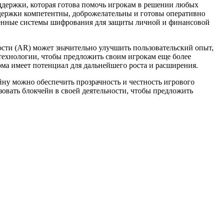
ддержки, которая готова помочь игрокам в решении любых
ддержки компетентны, доброжелательны и готовы оперативно
менные системы шифрования для защиты личной и финансовой
ости (AR) может значительно улучшить пользовательский опыт,
 технологии, чтобы предложить своим игрокам еще более
рма имеет потенциал для дальнейшего роста и расширения.
ну можно обеспечить прозрачность и честность игрового
зовать блокчейн в своей деятельности, чтобы предложить