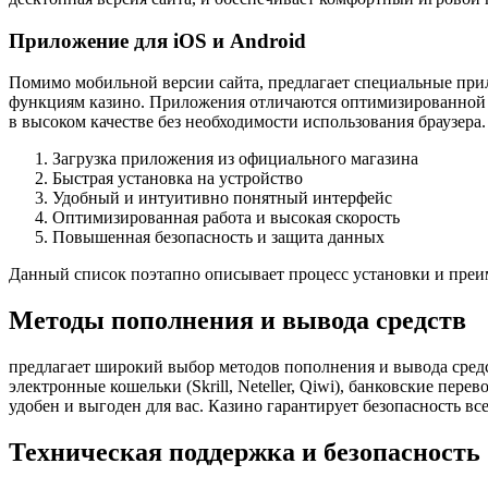
Приложение для iOS и Android
Помимо мобильной версии сайта,
предлагает специальные прил
функциям казино. Приложения отличаются оптимизированной 
в высоком качестве без необходимости использования браузера.
Загрузка приложения из официального магазина
Быстрая установка на устройство
Удобный и интуитивно понятный интерфейс
Оптимизированная работа и высокая скорость
Повышенная безопасность и защита данных
Данный список поэтапно описывает процесс установки и пре
Методы пополнения и вывода средств
предлагает широкий выбор методов пополнения и вывода средств
электронные кошельки (Skrill, Neteller, Qiwi), банковские п
удобен и выгоден для вас. Казино гарантирует безопасность 
Техническая поддержка и безопасность