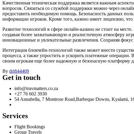
Качественная техническая поддержка является важным аспект
вопросов. Связаться со службой поддержки можно через онла
предоставить необходимую помощь. Безопасность данных поль
информации игроков. Кроме того, казино имеет лицензию, что 
Развитие технологий в сфере онлайн-казино не стоит на месте
создавая более захватывающую и реалистичную атмосферу игр
инновационные и увлекательные развлечения. Сохраняя фокус 
Интеграция блокчейн-технологий также может внести существе
процесса, а также упростить и ускорить платежные операции.
своим игрокам еще более надежную и безопасную платформу дл
By
drift44409
Get in touch
info@travmatters.co.za
+27 76 602 3930
54 Annabella, 7 Montrose Road,Barbeque Downs, Kyalami, 1
Services
Flight Bookings
Group Travels