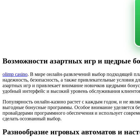
Возможности азартных игр и щедрые бон
olimp casino
. В мире онлайн-развлечений выбор подходящей пла
надежность, безопасность, а также привлекательные условия д
азартных игр и привлекает внимание новичков щедрыми бонус
удобный интерфейс и высокий уровень обслуживания клиенто
Популярность онлайн-казино растет с каждым годом, и
не явля
выгодные бонусные программы. Особое внимание уделяется без
провайдерами программного обеспечения и использует соврем
сделать осознанный выбор.
Разнообразие игровых автоматов и нас