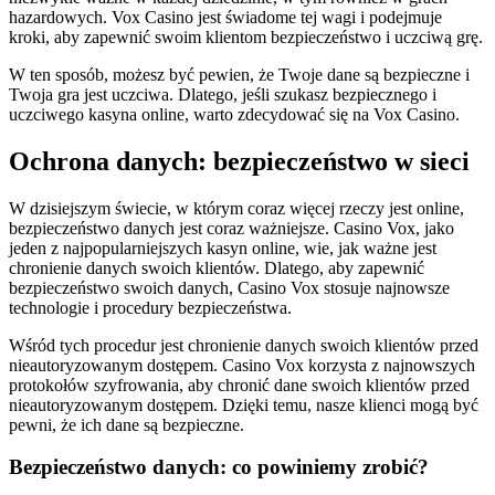
hazardowych. Vox Casino jest świadome tej wagi i podejmuje
kroki, aby zapewnić swoim klientom bezpieczeństwo i uczciwą grę.
W ten sposób, możesz być pewien, że Twoje dane są bezpieczne i
Twoja gra jest uczciwa. Dlatego, jeśli szukasz bezpiecznego i
uczciwego kasyna online, warto zdecydować się na Vox Casino.
Ochrona danych: bezpieczeństwo w sieci
W dzisiejszym świecie, w którym coraz więcej rzeczy jest online,
bezpieczeństwo danych jest coraz ważniejsze. Casino Vox, jako
jeden z najpopularniejszych kasyn online, wie, jak ważne jest
chronienie danych swoich klientów. Dlatego, aby zapewnić
bezpieczeństwo swoich danych, Casino Vox stosuje najnowsze
technologie i procedury bezpieczeństwa.
Wśród tych procedur jest chronienie danych swoich klientów przed
nieautoryzowanym dostępem. Casino Vox korzysta z najnowszych
protokołów szyfrowania, aby chronić dane swoich klientów przed
nieautoryzowanym dostępem. Dzięki temu, nasze klienci mogą być
pewni, że ich dane są bezpieczne.
Bezpieczeństwo danych: co powiniemy zrobić?