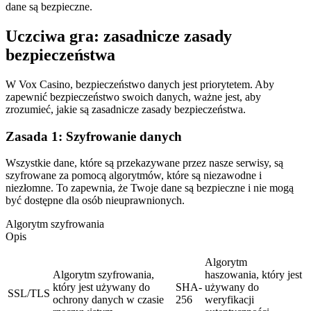
dane są bezpieczne.
Uczciwa gra: zasadnicze zasady
bezpieczeństwa
W Vox Casino, bezpieczeństwo danych jest priorytetem. Aby
zapewnić bezpieczeństwo swoich danych, ważne jest, aby
zrozumieć, jakie są zasadnicze zasady bezpieczeństwa.
Zasada 1: Szyfrowanie danych
Wszystkie dane, które są przekazywane przez nasze serwisy, są
szyfrowane za pomocą algorytmów, które są niezawodne i
niezłomne. To zapewnia, że Twoje dane są bezpieczne i nie mogą
być dostępne dla osób nieuprawnionych.
Algorytm szyfrowania
Opis
Algorytm
Algorytm szyfrowania,
haszowania, który jest
który jest używany do
SHA-
używany do
SSL/TLS
ochrony danych w czasie
256
weryfikacji