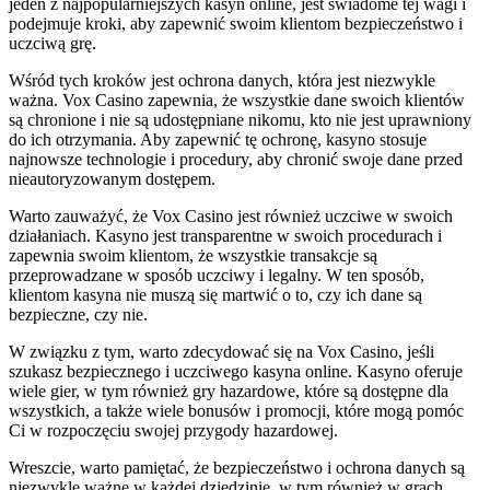
jeden z najpopularniejszych kasyn online, jest świadome tej wagi i
podejmuje kroki, aby zapewnić swoim klientom bezpieczeństwo i
uczciwą grę.
Wśród tych kroków jest ochrona danych, która jest niezwykle
ważna. Vox Casino zapewnia, że wszystkie dane swoich klientów
są chronione i nie są udostępniane nikomu, kto nie jest uprawniony
do ich otrzymania. Aby zapewnić tę ochronę, kasyno stosuje
najnowsze technologie i procedury, aby chronić swoje dane przed
nieautoryzowanym dostępem.
Warto zauważyć, że Vox Casino jest również uczciwe w swoich
działaniach. Kasyno jest transparentne w swoich procedurach i
zapewnia swoim klientom, że wszystkie transakcje są
przeprowadzane w sposób uczciwy i legalny. W ten sposób,
klientom kasyna nie muszą się martwić o to, czy ich dane są
bezpieczne, czy nie.
W związku z tym, warto zdecydować się na Vox Casino, jeśli
szukasz bezpiecznego i uczciwego kasyna online. Kasyno oferuje
wiele gier, w tym również gry hazardowe, które są dostępne dla
wszystkich, a także wiele bonusów i promocji, które mogą pomóc
Ci w rozpoczęciu swojej przygody hazardowej.
Wreszcie, warto pamiętać, że bezpieczeństwo i ochrona danych są
niezwykle ważne w każdej dziedzinie, w tym również w grach