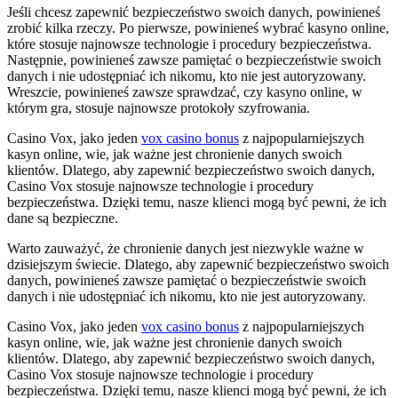
Jeśli chcesz zapewnić bezpieczeństwo swoich danych, powinieneś
zrobić kilka rzeczy. Po pierwsze, powinieneś wybrać kasyno online,
które stosuje najnowsze technologie i procedury bezpieczeństwa.
Następnie, powinieneś zawsze pamiętać o bezpieczeństwie swoich
danych i nie udostępniać ich nikomu, kto nie jest autoryzowany.
Wreszcie, powinieneś zawsze sprawdzać, czy kasyno online, w
którym gra, stosuje najnowsze protokoły szyfrowania.
Casino Vox, jako jeden
vox casino bonus
z najpopularniejszych
kasyn online, wie, jak ważne jest chronienie danych swoich
klientów. Dlatego, aby zapewnić bezpieczeństwo swoich danych,
Casino Vox stosuje najnowsze technologie i procedury
bezpieczeństwa. Dzięki temu, nasze klienci mogą być pewni, że ich
dane są bezpieczne.
Warto zauważyć, że chronienie danych jest niezwykle ważne w
dzisiejszym świecie. Dlatego, aby zapewnić bezpieczeństwo swoich
danych, powinieneś zawsze pamiętać o bezpieczeństwie swoich
danych i nie udostępniać ich nikomu, kto nie jest autoryzowany.
Casino Vox, jako jeden
vox casino bonus
z najpopularniejszych
kasyn online, wie, jak ważne jest chronienie danych swoich
klientów. Dlatego, aby zapewnić bezpieczeństwo swoich danych,
Casino Vox stosuje najnowsze technologie i procedury
bezpieczeństwa. Dzięki temu, nasze klienci mogą być pewni, że ich