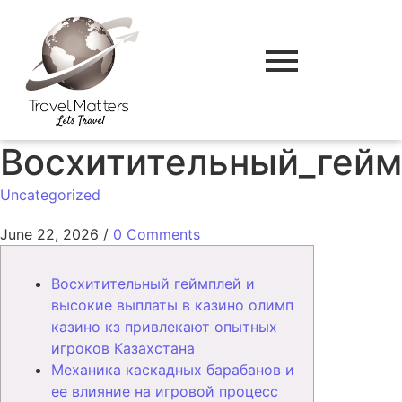
Восхитительный_гей
Uncategorized
June 22, 2026
/
0 Comments
Восхитительный геймплей и
высокие выплаты в казино олимп
казино кз привлекают опытных
игроков Казахстана
Механика каскадных барабанов и
ее влияние на игровой процесс