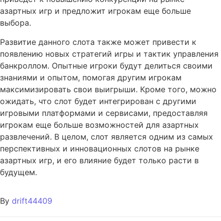
азартных игр и предложит игрокам еще больше
выбора.
Развитие данного слота также может привести к
появлению новых стратегий игры и тактик управления
банкроллом. Опытные игроки будут делиться своими
знаниями и опытом, помогая другим игрокам
максимизировать свои выигрыши. Кроме того, можно
ожидать, что слот будет интегрирован с другими
игровыми платформами и сервисами, предоставляя
игрокам еще больше возможностей для азартных
развлечений. В целом, слот является одним из самых
перспективных и инновационных слотов на рынке
азартных игр, и его влияние будет только расти в
будущем.
By
drift44409