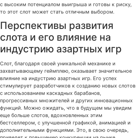
с высоким потенциалом выигрыша и готовы к риску,
то этот слот может стать отличным выбором.
Перспективы развития
слота и его влияние на
индустрию азартных игр
Слот, благодаря своей уникальной механике и
захватывающему геймплею, оказывает значительное
влияние на индустрию азартных игр. Его успех
стимулирует разработчиков к созданию новых слотов
с использованием каскадных барабанов,
прогрессивных множителей и других инновационных
функций. Можно ожидать, что в будущем мы увидим
еще больше слотов, вдохновленных этим
бестселлером, с улучшенной графикой, анимацией и
дополнительными функциями. Это, в свою очередь,
приведет к повышению конкуренции на рынке