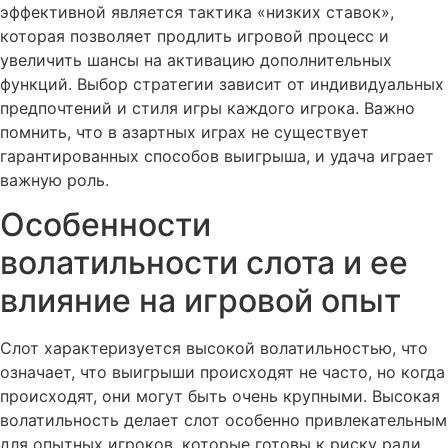
эффективной является тактика «низких ставок»,
которая позволяет продлить игровой процесс и
увеличить шансы на активацию дополнительных
функций. Выбор стратегии зависит от индивидуальных
предпочтений и стиля игры каждого игрока. Важно
помнить, что в азартных играх не существует
гарантированных способов выигрыша, и удача играет
важную роль.
Особенности
волатильности слота и ее
влияние на игровой опыт
Слот характеризуется высокой волатильностью, что
означает, что выигрыши происходят не часто, но когда
происходят, они могут быть очень крупными. Высокая
волатильность делает слот особенно привлекательным
для опытных игроков, которые готовы к риску ради