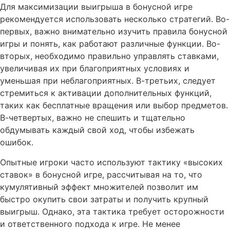
Для максимизации выигрыша в бонусной игре
рекомендуется использовать несколько стратегий. Во-
первых, важно внимательно изучить правила бонусной
игры и понять, как работают различные функции. Во-
вторых, необходимо правильно управлять ставками,
увеличивая их при благоприятных условиях и
уменьшая при неблагоприятных. В-третьих, следует
стремиться к активации дополнительных функций,
таких как бесплатные вращения или выбор предметов.
В-четвертых, важно не спешить и тщательно
обдумывать каждый свой ход, чтобы избежать
ошибок.
Опытные игроки часто используют тактику «высоких
ставок» в бонусной игре, рассчитывая на то, что
кумулятивный эффект множителей позволит им
быстро окупить свои затраты и получить крупный
выигрыш. Однако, эта тактика требует осторожности
и ответственного подхода к игре. Не менее