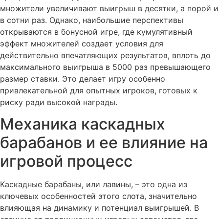
множители увеличивают выигрыш в десятки, а порой и
в сотни раз. Однако, наибольшие перспективы
открываются в бонусной игре, где кумулятивный
эффект множителей создает условия для
действительно впечатляющих результатов, вплоть до
максимального выигрыша в 5000 раз превышающего
размер ставки. Это делает игру особенно
привлекательной для опытных игроков, готовых к
риску ради высокой награды.
Механика каскадных
барабанов и ее влияние на
игровой процесс
Каскадные барабаны, или лавины, – это одна из
ключевых особенностей этого слота, значительно
влияющая на динамику и потенциал выигрышей. В