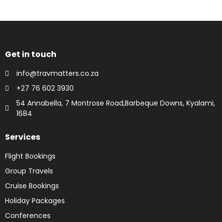
Get in touch
info@travmatters.co.za
+27 76 602 3930
54 Annabella, 7 Montrose Road,Barbeque Downs, Kyalami,
1684
Services
Flight Bookings
Group Travels
Cruise Bookings
Holiday Packages
Conferences