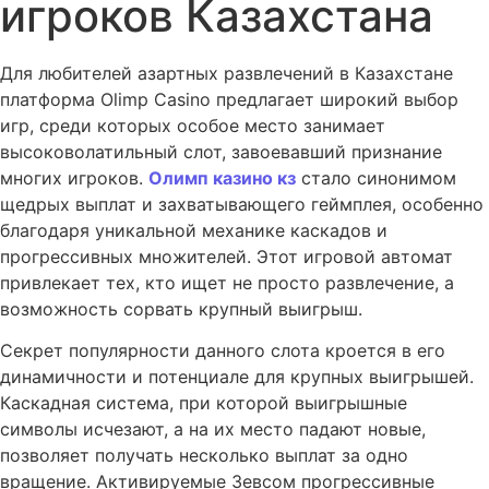
игроков Казахстана
Для любителей азартных развлечений в Казахстане
платформа Olimp Casino предлагает широкий выбор
игр, среди которых особое место занимает
высоковолатильный слот, завоевавший признание
многих игроков.
Олимп казино кз
стало синонимом
щедрых выплат и захватывающего геймплея, особенно
благодаря уникальной механике каскадов и
прогрессивных множителей. Этот игровой автомат
привлекает тех, кто ищет не просто развлечение, а
возможность сорвать крупный выигрыш.
Секрет популярности данного слота кроется в его
динамичности и потенциале для крупных выигрышей.
Каскадная система, при которой выигрышные
символы исчезают, а на их место падают новые,
позволяет получать несколько выплат за одно
вращение. Активируемые Зевсом прогрессивные