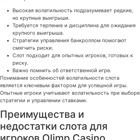
Высокая волатильность подразумевает редкие,
но крупные выигрыши.
Требуется терпение и дисциплина для ожидания
крупного выигрыша.
Стратегии управления банкроллом помогают
смягчить риски.
Слот подходит для опытных игроков, готовых к
риску.
Важно помнить об ответственной игре.
Понимание особенностей волатильности слота
является ключевым фактором для успешной игры.
Опытные игроки учитывают волатильность при выборе
стратегии и управлении ставками.
Преимущества и
недостатки слота для
игроков Olimp Casino