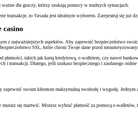
st ważne dla graczy, którzy szukają pomocy w trudnych sytuacjach.
czne transakcje, to Vavada jest idealnym wyborem. Zarejestruj się już dz
 casino
nym z najważniejszych aspektów. Aby zapewnić bezpieczeństwo swoich d
t bezpieczeństwo SSL, które chroni Twoje dane przed nieautoryzowan
d płatności, takich jak kartą kredytową, e-walletem, czy nawet bank
 i transakcji. Dlatego, jeśli szukasz bezpiecznego i zaufanego onlin
by zapewnić swoim klientom maksymalną swobodę i wygodę. Jednym z nic
e musisz się martwić. Możesz wybrać płatność za pomocą e-walletów, tak