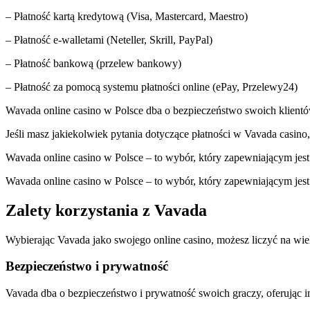
– Płatność kartą kredytową (Visa, Mastercard, Maestro)
– Płatność e-walletami (Neteller, Skrill, PayPal)
– Płatność bankową (przelew bankowy)
– Płatność za pomocą systemu płatności online (ePay, Przelewy24)
Wavada online casino w Polsce dba o bezpieczeństwo swoich klientów
Jeśli masz jakiekolwiek pytania dotyczące płatności w Vavada casin
Wavada online casino w Polsce – to wybór, który zapewniającym jes
Wavada online casino w Polsce – to wybór, który zapewniającym jes
Zalety korzystania z Vavada
Wybierając Vavada jako swojego online casino, możesz liczyć na wiele
Bezpieczeństwo i prywatność
Vavada dba o bezpieczeństwo i prywatność swoich graczy, oferując im