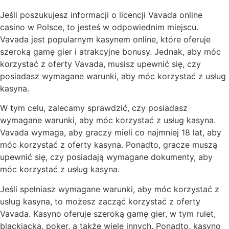
Jeśli poszukujesz informacji o licencji Vavada online
casino w Polsce, to jesteś w odpowiednim miejscu.
Vavada jest popularnym kasynem online, które oferuje
szeroką gamę gier i atrakcyjne bonusy. Jednak, aby móc
korzystać z oferty Vavada, musisz upewnić się, czy
posiadasz wymagane warunki, aby móc korzystać z usług
kasyna.
W tym celu, zalecamy sprawdzić, czy posiadasz
wymagane warunki, aby móc korzystać z usług kasyna.
Vavada wymaga, aby graczy mieli co najmniej 18 lat, aby
móc korzystać z oferty kasyna. Ponadto, gracze muszą
upewnić się, czy posiadają wymagane dokumenty, aby
móc korzystać z usług kasyna.
Jeśli spełniasz wymagane warunki, aby móc korzystać z
usług kasyna, to możesz zacząć korzystać z oferty
Vavada. Kasyno oferuje szeroką gamę gier, w tym rulet,
blackjacka, poker, a także wiele innych. Ponadto, kasyno