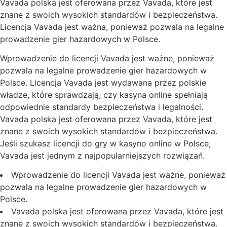
Vavada polska jest oferowana przez Vavada, które jest
znane z swoich wysokich standardów i bezpieczeństwa.
Licencja Vavada jest ważna, ponieważ pozwala na legalne
prowadzenie gier hazardowych w Polsce.
Wprowadzenie do licencji Vavada jest ważne, ponieważ
pozwala na legalne prowadzenie gier hazardowych w
Polsce. Licencja Vavada jest wydawana przez polskie
władze, które sprawdzają, czy kasyna online spełniają
odpowiednie standardy bezpieczeństwa i legalności.
Vavada polska jest oferowana przez Vavada, które jest
znane z swoich wysokich standardów i bezpieczeństwa.
Jeśli szukasz licencji do gry w kasyno online w Polsce,
Vavada jest jednym z najpopularniejszych rozwiązań.
Wprowadzenie do licencji Vavada jest ważne, ponieważ
pozwala na legalne prowadzenie gier hazardowych w
Polsce.
Vavada polska jest oferowana przez Vavada, które jest
znane z swoich wysokich standardów i bezpieczeństwa.