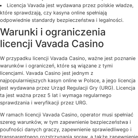
Licencja Vavada jest wydawana przez polskie władze,
które sprawdzają, czy kasyna online spełniają
odpowiednie standardy bezpieczeństwa i legalności.
Warunki i ograniczenia
licencji Vavada Casino
W przypadku licencji Vavada Casino, ważne jest poznanie
warunków i ograniczeń, które są wiązane z tymi
licencjami. Vavada Casino jest jednym z
najpopularniejszych kasyn online w Polsce, a jego licencja
jest wydawana przez Urząd Regulacji Gry (URG). Licencja
ta jest ważna przez 5 lat i wymaga regularnego
sprawdzania i weryfikacji przez URG.
W ramach licencji Vavada Casino, operator musi spełniać
szereg warunków, w tym zapewnienie bezpieczeństwa i
poufności danych graczy, zapewnienie sprawiedliwego i
transparentnego rozstrzygania spraw, a także zapewnienie