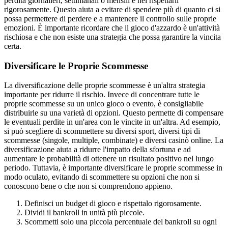
perdita giornalieri, settimanali o mensili e nel rispettarli
rigorosamente. Questo aiuta a evitare di spendere più di quanto ci si
possa permettere di perdere e a mantenere il controllo sulle proprie
emozioni. È importante ricordare che il gioco d'azzardo è un'attività
rischiosa e che non esiste una strategia che possa garantire la vincita
certa.
Diversificare le Proprie Scommesse
La diversificazione delle proprie scommesse è un'altra strategia
importante per ridurre il rischio. Invece di concentrare tutte le
proprie scommesse su un unico gioco o evento, è consigliabile
distribuirle su una varietà di opzioni. Questo permette di compensare
le eventuali perdite in un'area con le vincite in un'altra. Ad esempio,
si può scegliere di scommettere su diversi sport, diversi tipi di
scommesse (singole, multiple, combinate) e diversi casinò online. La
diversificazione aiuta a ridurre l'impatto della sfortuna e ad
aumentare le probabilità di ottenere un risultato positivo nel lungo
periodo. Tuttavia, è importante diversificare le proprie scommesse in
modo oculato, evitando di scommettere su opzioni che non si
conoscono bene o che non si comprendono appieno.
Definisci un budget di gioco e rispettalo rigorosamente.
Dividi il bankroll in unità più piccole.
Scommetti solo una piccola percentuale del bankroll su ogni