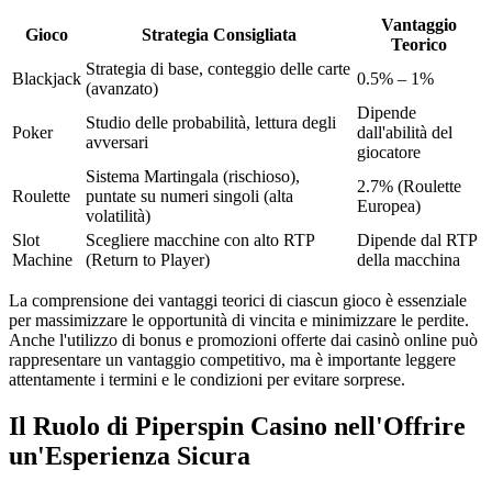
Vantaggio
Gioco
Strategia Consigliata
Teorico
Strategia di base, conteggio delle carte
Blackjack
0.5% – 1%
(avanzato)
Dipende
Studio delle probabilità, lettura degli
Poker
dall'abilità del
avversari
giocatore
Sistema Martingala (rischioso),
2.7% (Roulette
Roulette
puntate su numeri singoli (alta
Europea)
volatilità)
Slot
Scegliere macchine con alto RTP
Dipende dal RTP
Machine
(Return to Player)
della macchina
La comprensione dei vantaggi teorici di ciascun gioco è essenziale
per massimizzare le opportunità di vincita e minimizzare le perdite.
Anche l'utilizzo di bonus e promozioni offerte dai casinò online può
rappresentare un vantaggio competitivo, ma è importante leggere
attentamente i termini e le condizioni per evitare sorprese.
Il Ruolo di Piperspin Casino nell'Offrire
un'Esperienza Sicura