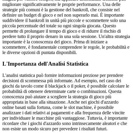
migliorare significativamente le proprie performance. Una delle
strategie più comuni è la gestione del bankroll, che consiste nel
definire un budget di gioco e nel non superarlo mai. È importante
suddividere il bankroll in unità più piccole e scommettere solo una
piccola percentuale del totale su ogni singola giocata. Questo
permette di prolungare il tempo di gioco e di ridurre il rischio di
perdere tutto il proprio denaro in una sola sessione. Un'altra strategia
importante è la conoscenza del gioco. Prima di iniziare a
scommettere, è fondamentale comprendere le regole, le probabilità e
le diverse opzioni di puntata disponibili.
L'Importanza dell'Analisi Statistica
L'analisi statistica può fornire informazioni preziose per prendere
decisioni di scommessa più informate. Ad esempio, nel caso dei
giochi da tavolo come il blackjack o il poker, è possibile calcolare le
probabilità di ottenere determinate carte o combinazioni. Questa
conoscenza può aiutare a scegliere la strategia di gioco più
appropriata in base alla situazione. Anche nei giochi d'azzardo
online basati sulla fortuna, come le slot machine, è possibile
analizzare i dati relativi ai pagamenti e alla frequenza delle vincite
per individuare le macchine più vantaggiose. Tuttavia, è importante
ricordare che i giochi d'azzardo sono intrinsecamente aleatori e che
non esiste un modo sicuro per prevedere i risultati futuri.