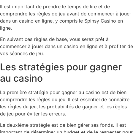
Il est important de prendre le temps de lire et de
comprendre les règles de jeu avant de commencer à jouer
dans un casino en ligne, y compris le Spinsy Casino en
ligne.
En suivant ces règles de base, vous serez prêt à
commencer à jouer dans un casino en ligne et à profiter de
vos séances de jeu.
Les stratégies pour gagner
au casino
La première stratégie pour gagner au casino est de bien
comprendre les règles du jeu. Il est essentiel de connaître
les règles du jeu, les probabilités de gagner et les règles
de jeu pour éviter les erreurs.
La deuxième stratégie est de bien gérer ses fonds. Il est
important de déterminer un budget et de le respecter pour