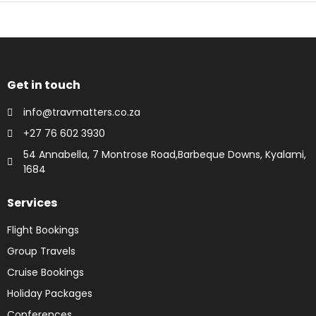
Get in touch
info@travmatters.co.za
+27 76 602 3930
54 Annabella, 7 Montrose Road,Barbeque Downs, Kyalami,
1684
Services
Flight Bookings
Group Travels
Cruise Bookings
Holiday Packages
Conferences