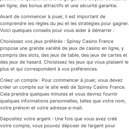
en ligne, des bonus attractifs et une sécurité garantie.
Avant de commencer à jouer, il est important de
comprendre les règles du jeu et les stratégies pour gagner.
Voici quelques conseils pour vous aider à démarrer :
Choisissez vos jeux préférés : Spinsy Casino France
propose une grande variété de jeux de casino en ligne, y
compris des slots, des jeux de table, des jeux de cartes et
des jeux de hasard. Choisissez les jeux qui vous plaisent le
plus et qui correspondent à vos préférences.
Créez un compte : Pour commencer à jouer, vous devez
créer un compte sur le site web de Spinsy Casino France.
Cela prendra quelques minutes et vous devrez fournir
quelques informations personnelles, telles que votre nom,
votre prénom et votre adresse e-mail.
Depositez votre argent : Une fois que vous avez créé
votre compte, vous pouvez déposer de l’argent pour