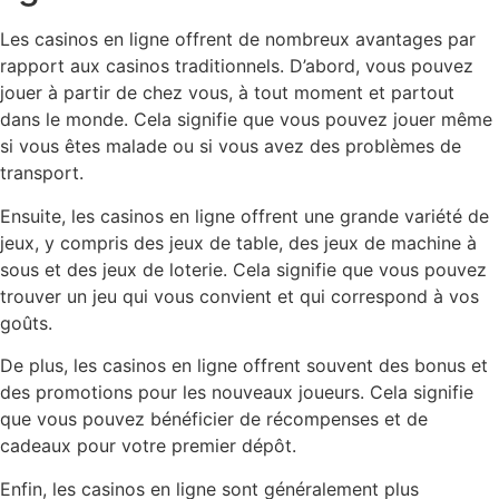
Les casinos en ligne offrent de nombreux avantages par
rapport aux casinos traditionnels. D’abord, vous pouvez
jouer à partir de chez vous, à tout moment et partout
dans le monde. Cela signifie que vous pouvez jouer même
si vous êtes malade ou si vous avez des problèmes de
transport.
Ensuite, les casinos en ligne offrent une grande variété de
jeux, y compris des jeux de table, des jeux de machine à
sous et des jeux de loterie. Cela signifie que vous pouvez
trouver un jeu qui vous convient et qui correspond à vos
goûts.
De plus, les casinos en ligne offrent souvent des bonus et
des promotions pour les nouveaux joueurs. Cela signifie
que vous pouvez bénéficier de récompenses et de
cadeaux pour votre premier dépôt.
Enfin, les casinos en ligne sont généralement plus