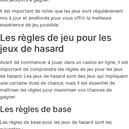
Il est important de noter que les jeux sont régulièrement
mis à jour et améliorés pour vous offrir la meilleure
expérience de jeu possible.
Les règles de jeu pour les
jeux de hasard
Avant de commencer à jouer dans un casino en ligne, il est
important de comprendre les règles de jeu pour les jeux
de hasard. Les jeux de hasard sont des jeux qui impliquent
une certaine dose de chance, mais il est essentiel de
maîtriser les règles pour maximiser vos chances de
gagner.
Les règles de base
Les règles de base pour les jeux de hasard sont les
suivantes :