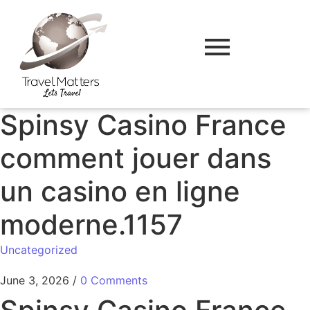
Spinsy Casino France
comment jouer dans
un casino en ligne
moderne.1157
Uncategorized
June 3, 2026
/
0 Comments