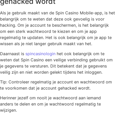
gehacked wordt
Als je gebruik maakt van de Spin Casino Mobile-app, is het
belangrijk om te weten dat deze ook gevoelig is voor
hacking. Om je account te beschermen, is het belangrijk
om een sterk wachtwoord te kiezen en om je app
regelmatig te updaten. Het is ook belangrijk om je app te
wissen als je niet langer gebruik maakt van het.
Daarnaast is
spincasinologin
het ook belangrijk om te
weten dat Spin Casino een veilige verbinding gebruikt om
je gegevens te versturen. Dit betekent dat je gegevens
veilig zijn en niet worden gelekt tijdens het inloggen.
Tip: Controleer regelmatig je account en wachtwoord om
te voorkomen dat je account gehacked wordt.
Herinner jezelf om nooit je wachtwoord aan iemand
anders te delen en om je wachtwoord regelmatig te
wijzigen.