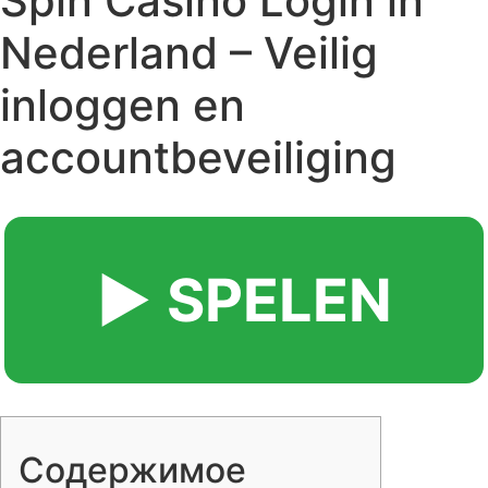
Spin Casino Login in
Nederland – Veilig
inloggen en
accountbeveiliging
▶️ SPELEN
Содержимое