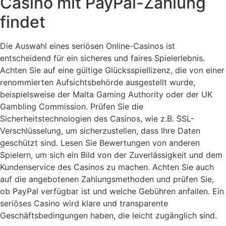
Casino mit PayPal-Zahlung
findet
Die Auswahl eines seriösen Online-Casinos ist
entscheidend für ein sicheres und faires Spielerlebnis.
Achten Sie auf eine gültige Glücksspiellizenz, die von einer
renommierten Aufsichtsbehörde ausgestellt wurde,
beispielsweise der Malta Gaming Authority oder der UK
Gambling Commission. Prüfen Sie die
Sicherheitstechnologien des Casinos, wie z.B. SSL-
Verschlüsselung, um sicherzustellen, dass Ihre Daten
geschützt sind. Lesen Sie Bewertungen von anderen
Spielern, um sich ein Bild von der Zuverlässigkeit und dem
Kundenservice des Casinos zu machen. Achten Sie auch
auf die angebotenen Zahlungsmethoden und prüfen Sie,
ob PayPal verfügbar ist und welche Gebühren anfallen. Ein
seriöses Casino wird klare und transparente
Geschäftsbedingungen haben, die leicht zugänglich sind.