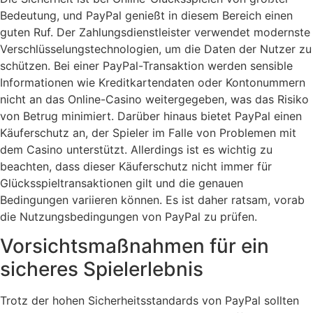
Bedeutung, und PayPal genießt in diesem Bereich einen
guten Ruf. Der Zahlungsdienstleister verwendet modernste
Verschlüsselungstechnologien, um die Daten der Nutzer zu
schützen. Bei einer PayPal-Transaktion werden sensible
Informationen wie Kreditkartendaten oder Kontonummern
nicht an das Online-Casino weitergegeben, was das Risiko
von Betrug minimiert. Darüber hinaus bietet PayPal einen
Käuferschutz an, der Spieler im Falle von Problemen mit
dem Casino unterstützt. Allerdings ist es wichtig zu
beachten, dass dieser Käuferschutz nicht immer für
Glücksspieltransaktionen gilt und die genauen
Bedingungen variieren können. Es ist daher ratsam, vorab
die Nutzungsbedingungen von PayPal zu prüfen.
Vorsichtsmaßnahmen für ein
sicheres Spielerlebnis
Trotz der hohen Sicherheitsstandards von PayPal sollten