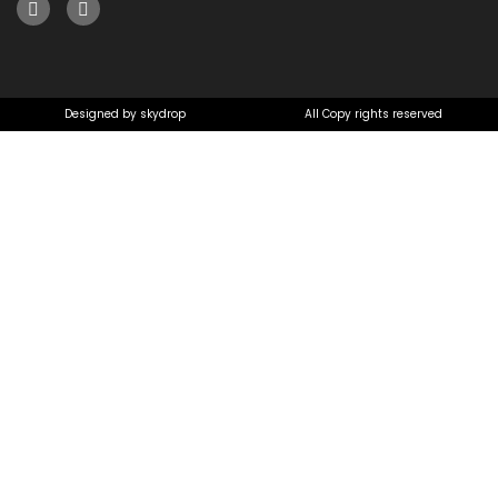
Designed by skydrop
All Copy rights reserved