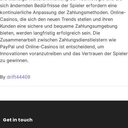
sich ändernden Bedürfnisse der Spieler erfordern eine
kontinuierliche Anpassung der Zahlungsmethoden. Online-
Casinos, die sich den neuen Trends stellen und ihren
Kunden eine sichere und bequeme Zahlungsumgebung
bieten, werden langfristig erfolgreich sein. Die
Zusammenarbeit zwischen Zahlungsdienstleistern wie
PayPal und Online-Casinos ist entscheidend, um
Innovationen voranzutreiben und das Vertrauen der Spieler
zu gewinnen.
By
drift44409
Get in touch