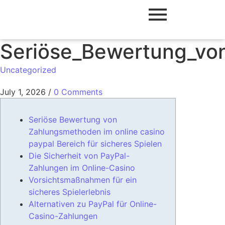
Seriöse_Bewertung_von
Uncategorized
July 1, 2026
/
0 Comments
Seriöse Bewertung von
Zahlungsmethoden im online casino
paypal Bereich für sicheres Spielen
Die Sicherheit von PayPal-
Zahlungen im Online-Casino
Vorsichtsmaßnahmen für ein
sicheres Spielerlebnis
Alternativen zu PayPal für Online-
Casino-Zahlungen