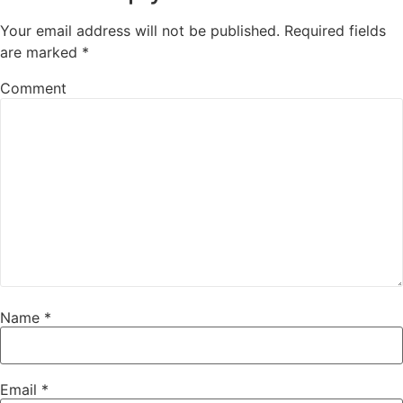
Your email address will not be published.
Required fields
are marked
*
Comment
Name
*
Email
*