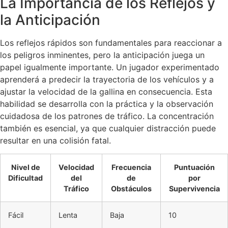
La Importancia de los Reflejos y
la Anticipación
Los reflejos rápidos son fundamentales para reaccionar a
los peligros inminentes, pero la anticipación juega un
papel igualmente importante. Un jugador experimentado
aprenderá a predecir la trayectoria de los vehículos y a
ajustar la velocidad de la gallina en consecuencia. Esta
habilidad se desarrolla con la práctica y la observación
cuidadosa de los patrones de tráfico. La concentración
también es esencial, ya que cualquier distracción puede
resultar en una colisión fatal.
Nivel de
Velocidad
Frecuencia
Puntuación
Dificultad
del
de
por
Tráfico
Obstáculos
Supervivencia
Fácil
Lenta
Baja
10