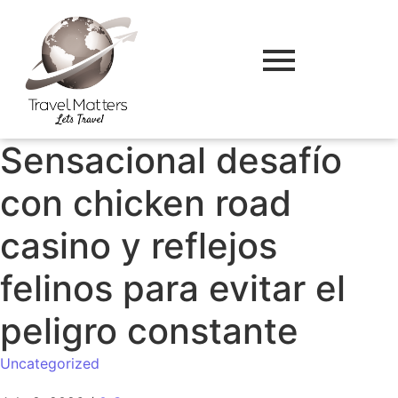
Sensacional desafío
con chicken road
casino y reflejos
felinos para evitar el
peligro constante
Uncategorized