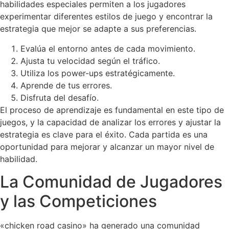
habilidades especiales permiten a los jugadores
experimentar diferentes estilos de juego y encontrar la
estrategia que mejor se adapte a sus preferencias.
Evalúa el entorno antes de cada movimiento.
Ajusta tu velocidad según el tráfico.
Utiliza los power-ups estratégicamente.
Aprende de tus errores.
Disfruta del desafío.
El proceso de aprendizaje es fundamental en este tipo de
juegos, y la capacidad de analizar los errores y ajustar la
estrategia es clave para el éxito. Cada partida es una
oportunidad para mejorar y alcanzar un mayor nivel de
habilidad.
La Comunidad de Jugadores
y las Competiciones
«chicken road casino» ha generado una comunidad