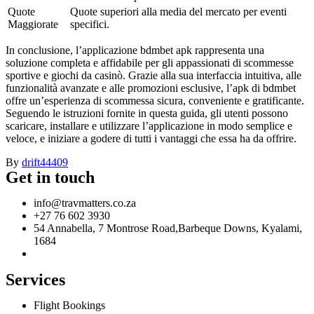
Quote
Quote superiori alla media del mercato per eventi
Maggiorate
specifici.
In conclusione, l’applicazione bdmbet apk rappresenta una
soluzione completa e affidabile per gli appassionati di scommesse
sportive e giochi da casinò. Grazie alla sua interfaccia intuitiva, alle
funzionalità avanzate e alle promozioni esclusive, l’apk di bdmbet
offre un’esperienza di scommessa sicura, conveniente e gratificante.
Seguendo le istruzioni fornite in questa guida, gli utenti possono
scaricare, installare e utilizzare l’applicazione in modo semplice e
veloce, e iniziare a godere di tutti i vantaggi che essa ha da offrire.
By
drift44409
Get in touch
info@travmatters.co.za
+27 76 602 3930
54 Annabella, 7 Montrose Road,Barbeque Downs, Kyalami,
1684
Services
Flight Bookings