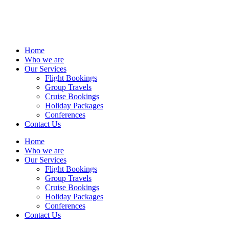
Home
Who we are
Our Services
Flight Bookings
Group Travels
Cruise Bookings
Holiday Packages
Conferences
Contact Us
Home
Who we are
Our Services
Flight Bookings
Group Travels
Cruise Bookings
Holiday Packages
Conferences
Contact Us