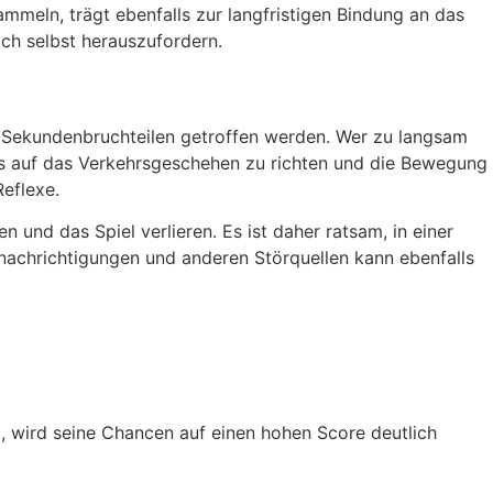
mmeln, trägt ebenfalls zur langfristigen Bindung an das
ich selbst herauszufordern.
 in Sekundenbruchteilen getroffen werden. Wer zu langsam
tets auf das Verkehrsgeschehen zu richten und die Bewegung
eflexe.
n und das Spiel verlieren. Es ist daher ratsam, in einer
nachrichtigungen und anderen Störquellen kann ebenfalls
t, wird seine Chancen auf einen hohen Score deutlich