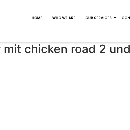
HOME
WHO WE ARE
OUR SERVICES
CON
 mit chicken road 2 und