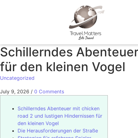
Schillerndes Abenteuer
für den kleinen Vogel
Uncategorized
July 9, 2026
/
0 Comments
Schillerndes Abenteuer mit chicken
road 2 und lustigen Hindernissen für
den kleinen Vogel
Die Herausforderungen der Straße
Strategien für erfahrene Spieler