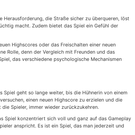
e Herausforderung, die Straße sicher zu überqueren, löst
süchtig macht. Zudem bietet das Spiel ein Gefühl der
neuen Highscores oder das Freischalten einer neuen
ine Rolle, denn der Vergleich mit Freunden und das
 Spiel, das verschiedene psychologische Mechanismen
 Spiel geht so lange weiter, bis die Hühnerin von einem
 versuchen, einen neuen Highscore zu erzielen und die
t die Spieler, immer wieder zurückzukehren.
as Spiel konzentriert sich voll und ganz auf das Gameplay
eler anspricht. Es ist ein Spiel, das man jederzeit und