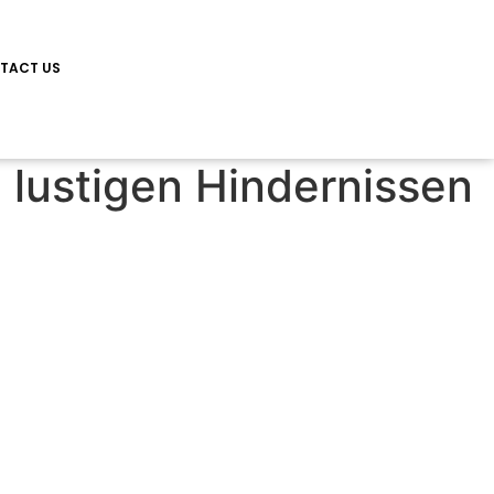
TACT US
 lustigen Hindernissen