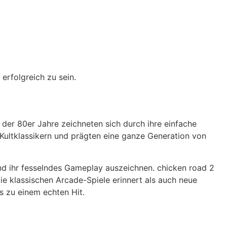
erfolgreich zu sein.
 der 80er Jahre zeichneten sich durch ihre einfache
ultklassikern und prägten eine ganze Generation von
und ihr fesselndes Gameplay auszeichnen. chicken road 2
 die klassischen Arcade-Spiele erinnert als auch neue
s zu einem echten Hit.