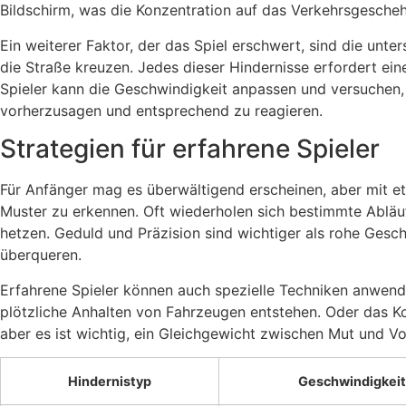
Bildschirm, was die Konzentration auf das Verkehrsgesche
Ein weiterer Faktor, der das Spiel erschwert, sind die un
die Straße kreuzen. Jedes dieser Hindernisse erfordert ei
Spieler kann die Geschwindigkeit anpassen und versuchen,
vorherzusagen und entsprechend zu reagieren.
Strategien für erfahrene Spieler
Für Anfänger mag es überwältigend erscheinen, aber mit et
Muster zu erkennen. Oft wiederholen sich bestimmte Abläufe
hetzen. Geduld und Präzision sind wichtiger als rohe Gesch
überqueren.
Erfahrene Spieler können auch spezielle Techniken anwend
plötzliche Anhalten von Fahrzeugen entstehen. Oder das K
aber es ist wichtig, ein Gleichgewicht zwischen Mut und Vo
Hindernistyp
Geschwindigkeit