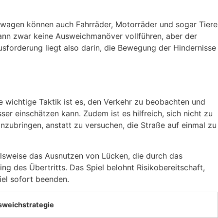
astwagen können auch Fahrräder, Motorräder und sogar Tiere
kann zwar keine Ausweichmanöver vollführen, aber der
sforderung liegt also darin, die Bewegung der Hindernisse
e wichtige Taktik ist es, den Verkehr zu beobachten und
r einschätzen kann. Zudem ist es hilfreich, sich nicht zu
anzubringen, anstatt zu versuchen, die Straße auf einmal zu
elsweise das Ausnutzen von Lücken, die durch das
 des Übertritts. Das Spiel belohnt Risikobereitschaft,
iel sofort beenden.
weichstrategie