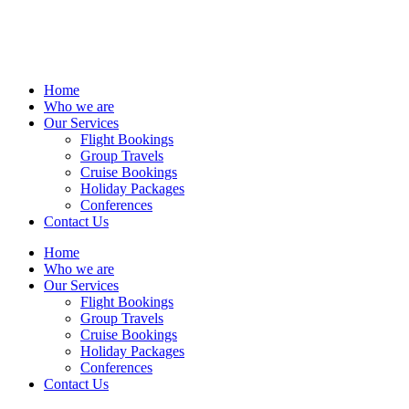
Home
Who we are
Our Services
Flight Bookings
Group Travels
Cruise Bookings
Holiday Packages
Conferences
Contact Us
Home
Who we are
Our Services
Flight Bookings
Group Travels
Cruise Bookings
Holiday Packages
Conferences
Contact Us