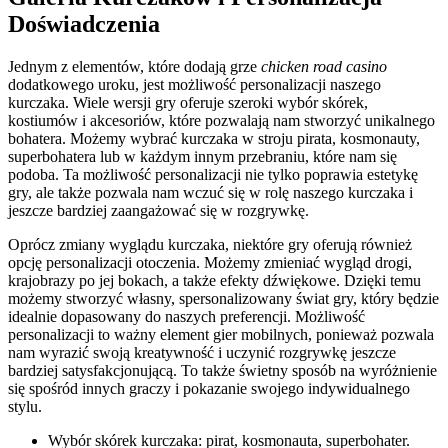
Doświadczenia
Jednym z elementów, które dodają grze
chicken road casino
dodatkowego uroku, jest możliwość personalizacji naszego
kurczaka. Wiele wersji gry oferuje szeroki wybór skórek,
kostiumów i akcesoriów, które pozwalają nam stworzyć unikalnego
bohatera. Możemy wybrać kurczaka w stroju pirata, kosmonauty,
superbohatera lub w każdym innym przebraniu, które nam się
podoba. Ta możliwość personalizacji nie tylko poprawia estetykę
gry, ale także pozwala nam wczuć się w rolę naszego kurczaka i
jeszcze bardziej zaangażować się w rozgrywkę.
Oprócz zmiany wyglądu kurczaka, niektóre gry oferują również
opcję personalizacji otoczenia. Możemy zmieniać wygląd drogi,
krajobrazy po jej bokach, a także efekty dźwiękowe. Dzięki temu
możemy stworzyć własny, spersonalizowany świat gry, który będzie
idealnie dopasowany do naszych preferencji. Możliwość
personalizacji to ważny element gier mobilnych, ponieważ pozwala
nam wyrazić swoją kreatywność i uczynić rozgrywkę jeszcze
bardziej satysfakcjonującą. To także świetny sposób na wyróżnienie
się spośród innych graczy i pokazanie swojego indywidualnego
stylu.
Wybór skórek kurczaka: pirat, kosmonauta, superbohater.