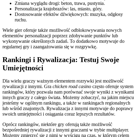
Zmiana wyglądu drogi: beton, trawa, pustynia.
Personalizacja krajobrazów: las, miasto, góry.
Dostosowanie efektów dźwiękowych: muzyka, odgłosy
ruchu.
Wiele gier oferuje także możliwość odblokowywania nowych
elementów personalizacji poprzez zdobywanie punktów lub
wykonywanie określonych zadań. To dodatkowo motywuje do
regularnej gry i zaangażowania się w rozgrywkę.
Rankingi i Rywalizacja: Testuj Swoje
Umiejętności
Dla wielu graczy ważnym elementem rozrywki jest możliwość
rywalizacji z innymi. Gra
chicken road casino
często oferuje system
rankingów, który pozwala nam porównać swoje wyniki z wynikami
innych graczy z całego świata. Możemy zobaczyć, na jakim miejscu
jesteśmy w ogólnym rankingu, a także w rankingach regionalnych
lub wśród znajomych. Rywalizacja z innymi motywuje do poprawy
swoich umiejętności i osiągania coraz lepszych rezultatów.
Oprócz rankingów, niektóre gry oferują także możliwość
bezpośredniej rywalizacji z innymi graczami w trybie multiplayer.
Możemy zmierzyć się z nimi w wyścigu na czas, w którym celem