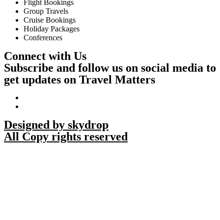
Flight Bookings
Group Travels
Cruise Bookings
Holiday Packages
Conferences
Connect with Us
Subscribe and follow us on social media to
get updates on Travel Matters
Designed by skydrop
All Copy rights reserved