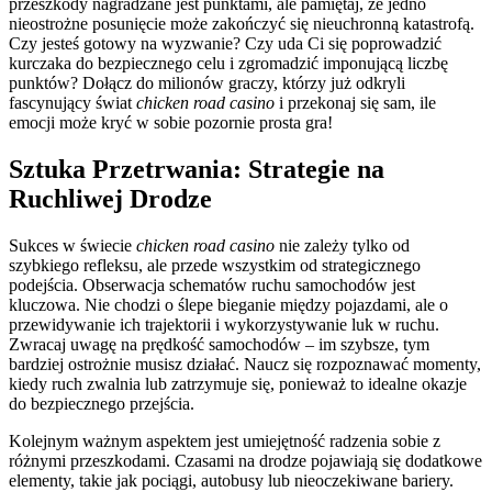
przeszkody nagradzane jest punktami, ale pamiętaj, że jedno
nieostrożne posunięcie może zakończyć się nieuchronną katastrofą.
Czy jesteś gotowy na wyzwanie? Czy uda Ci się poprowadzić
kurczaka do bezpiecznego celu i zgromadzić imponującą liczbę
punktów? Dołącz do milionów graczy, którzy już odkryli
fascynujący świat
chicken road casino
i przekonaj się sam, ile
emocji może kryć w sobie pozornie prosta gra!
Sztuka Przetrwania: Strategie na
Ruchliwej Drodze
Sukces w świecie
chicken road casino
nie zależy tylko od
szybkiego refleksu, ale przede wszystkim od strategicznego
podejścia. Obserwacja schematów ruchu samochodów jest
kluczowa. Nie chodzi o ślepe bieganie między pojazdami, ale o
przewidywanie ich trajektorii i wykorzystywanie luk w ruchu.
Zwracaj uwagę na prędkość samochodów – im szybsze, tym
bardziej ostrożnie musisz działać. Naucz się rozpoznawać momenty,
kiedy ruch zwalnia lub zatrzymuje się, ponieważ to idealne okazje
do bezpiecznego przejścia.
Kolejnym ważnym aspektem jest umiejętność radzenia sobie z
różnymi przeszkodami. Czasami na drodze pojawiają się dodatkowe
elementy, takie jak pociągi, autobusy lub nieoczekiwane bariery.