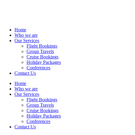
Home
Who we are
Our Services
Flight Bookings
Group Travels
Cruise Bookings
Holiday Packages
Conferences
Contact Us
Home
Who we are
Our Services
Flight Bookings
Group Travels
Cruise Bookings
Holiday Packages
Conferences
Contact Us