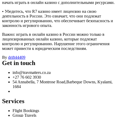
начать играть в онлайн казино с дополнительными ресурсами.
• Убедитесь, что R7 казино имеет лицензию на свою
деятельность в России. Это означает, что они подлежат
контролю и регулированию, что обеспечивает безопасность и
законность игрового опыта.
Важно: играть в онлайн казино в России можно только в
лицензированных онлайн казино, которые подлежат
контролю и регулированию. Нарушение этого ограничения
может привести к юридическим последствиям.
By
drift44409
Get in touch
info@travmatters.co.za
+27 76 602 3930
54 Annabella, 7 Montrose Road,Barbeque Downs, Kyalami,
1684
Services
Flight Bookings
Group Travels