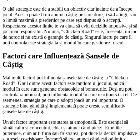
O altă strategie este de a stabili un obiectiv clar înainte de a începe
jocul. Acesta poate fi un anumit câștig pe care dorești să-l atingi, sau
o limită maximă a pierderilor pe care ești dispus să o accepți.
Respectarea acestor limite te va ajuta să eviți deciziile impulsive și să
joci mai responsabil. Nu uita, “Chicken Road” este, în esență, un joc
de noroc și nu există o garanție de câștig. Singurul lucru pe care îl
poți controla este strategia ta și modul în care gestionezi riscul.
Factori care Influențează Șansele de
Câștig
Mai mulți factori pot influența șansele tale de câștig la “Chicken
Road”. Unul dintre acești factori este random-ul jocului, adică
modul în care sunt generate obstacolele și bonusurile. Deși nu poți
controla random-ul, poți influența modul în care reacționezi la el. De
asemenea, strategia pe care o adopți joacă un rol important. O
strategie bine gândită și implementată poate crește semnificativ
șansele tale de câștig.
Un alt factor important este starea ta emoțională. Este esențial să
rămâi calm și concentrat, chiar și atunci când pierzi. Emoțiile
puternice, cum ar fi furia sau frustrarea, pot duce la decizii impulsive
și greșeli costisitoare. Încearcă să joci atunci când ești odihnit și