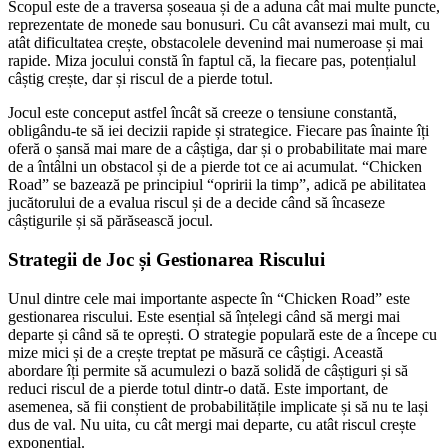
Scopul este de a traversa șoseaua și de a aduna cât mai multe puncte,
reprezentate de monede sau bonusuri. Cu cât avansezi mai mult, cu
atât dificultatea crește, obstacolele devenind mai numeroase și mai
rapide. Miza jocului constă în faptul că, la fiecare pas, potențialul
câștig crește, dar și riscul de a pierde totul.
Jocul este conceput astfel încât să creeze o tensiune constantă,
obligându-te să iei decizii rapide și strategice. Fiecare pas înainte îți
oferă o șansă mai mare de a câștiga, dar și o probabilitate mai mare
de a întâlni un obstacol și de a pierde tot ce ai acumulat. “Chicken
Road” se bazează pe principiul “opririi la timp”, adică pe abilitatea
jucătorului de a evalua riscul și de a decide când să încaseze
câștigurile și să părăsească jocul.
Strategii de Joc și Gestionarea Riscului
Unul dintre cele mai importante aspecte în “Chicken Road” este
gestionarea riscului. Este esențial să înțelegi când să mergi mai
departe și când să te oprești. O strategie populară este de a începe cu
mize mici și de a crește treptat pe măsură ce câștigi. Această
abordare îți permite să acumulezi o bază solidă de câștiguri și să
reduci riscul de a pierde totul dintr-o dată. Este important, de
asemenea, să fii conștient de probabilitățile implicate și să nu te lași
dus de val. Nu uita, cu cât mergi mai departe, cu atât riscul crește
exponențial.