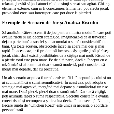
relaxat, și evită să joci atunci când te simți stresat sau agitat. Chiar și
elemente externe, cum ar fi conexiunea la internet, pot afecta jocul,
provocând erori sau întreruperi care pot duce la pierderi.
Exemple de Scenarii de Joc și Analiza Riscului
Să analizăm câteva scenarii de joc pentru a ilustra modul în care poți
evalua riscul și lua decizii strategice. Imaginează-ți că ai traversat
deja o parte bună a șoselei și ai acumulat o sumă considerabilă de
bani. Cu toate acestea, obstacolele încep să apară mai des și mai
rapid. În acest caz, ar fi prudent să încasezi câștigurile și să părăsești
jocul, chiar dacă există posibilitatea de a câștiga mai mult. Riscul de
a pierde totul este prea mare. Pe de altă parte, dacă ai început cu o
miză mică și ai acumulat doar o sumă modestă, poți considera să
mergi mai departe, dar cu precauție.
Un alt scenariu ar putea fi următorul: te afli la începutul jocului și nu
ai acumulat încă o sumă semnificativă. În acest caz, poți adopta o
strategie mai agresivă, mergând mai departe și asumându-ți un risc
mai mare. Dacă pierzi, pierzi doar o sumă mică. Dar dacă câștigi,
poți acumula rapid o sumă respectabilă. Secretul constă în a evalua
corect riscul și recompensa și de a lua decizii în consecință. Nu uita,
fiecare rundă de “Chicken Road” este unică și necesită o abordare
personalizată.