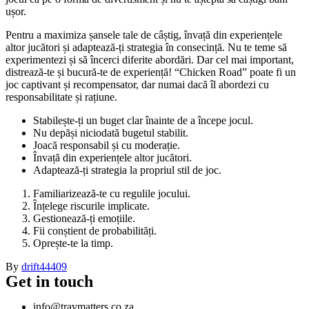
ușor.
Pentru a maximiza șansele tale de câștig, învață din experiențele
altor jucători și adaptează-ți strategia în consecință. Nu te teme să
experimentezi și să încerci diferite abordări. Dar cel mai important,
distrează-te și bucură-te de experiență! “Chicken Road” poate fi un
joc captivant și recompensator, dar numai dacă îl abordezi cu
responsabilitate și rațiune.
Stabilește-ți un buget clar înainte de a începe jocul.
Nu depăși niciodată bugetul stabilit.
Joacă responsabil și cu moderație.
Învață din experiențele altor jucători.
Adaptează-ți strategia la propriul stil de joc.
Familiarizează-te cu regulile jocului.
Înțelege riscurile implicate.
Gestionează-ți emoțiile.
Fii conștient de probabilități.
Oprește-te la timp.
By
drift44409
Get in touch
info@travmatters.co.za