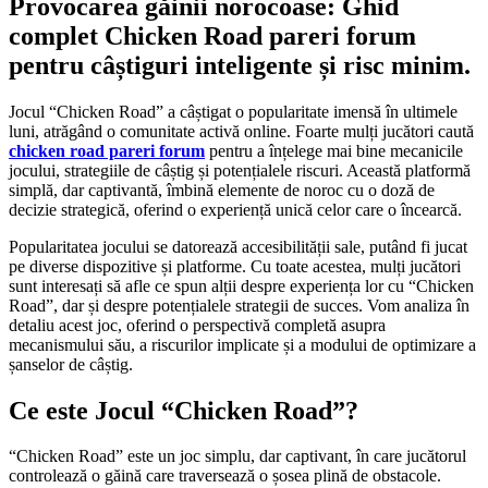
Provocarea găinii norocoase: Ghid
complet Chicken Road pareri forum
pentru câștiguri inteligente și risc minim.
Jocul “Chicken Road” a câștigat o popularitate imensă în ultimele
luni, atrăgând o comunitate activă online. Foarte mulți jucători caută
chicken road pareri forum
pentru a înțelege mai bine mecanicile
jocului, strategiile de câștig și potențialele riscuri. Această platformă
simplă, dar captivantă, îmbină elemente de noroc cu o doză de
decizie strategică, oferind o experiență unică celor care o încearcă.
Popularitatea jocului se datorează accesibilității sale, putând fi jucat
pe diverse dispozitive și platforme. Cu toate acestea, mulți jucători
sunt interesați să afle ce spun alții despre experiența lor cu “Chicken
Road”, dar și despre potențialele strategii de succes. Vom analiza în
detaliu acest joc, oferind o perspectivă completă asupra
mecanismului său, a riscurilor implicate și a modului de optimizare a
șanselor de câștig.
Ce este Jocul “Chicken Road”?
“Chicken Road” este un joc simplu, dar captivant, în care jucătorul
controlează o găină care traversează o șosea plină de obstacole.