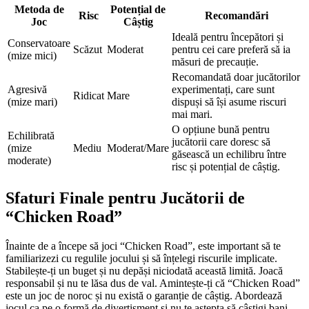
Metoda de
Potențial de
Risc
Recomandări
Joc
Câștig
Ideală pentru începători și
Conservatoare
Scăzut
Moderat
pentru cei care preferă să ia
(mize mici)
măsuri de precauție.
Recomandată doar jucătorilor
Agresivă
experimentați, care sunt
Ridicat
Mare
(mize mari)
dispuși să își asume riscuri
mai mari.
O opțiune bună pentru
Echilibrată
jucătorii care doresc să
(mize
Mediu
Moderat/Mare
găsească un echilibru între
moderate)
risc și potențial de câștig.
Sfaturi Finale pentru Jucătorii de
“Chicken Road”
Înainte de a începe să joci “Chicken Road”, este important să te
familiarizezi cu regulile jocului și să înțelegi riscurile implicate.
Stabilește-ți un buget și nu depăși niciodată această limită. Joacă
responsabil și nu te lăsa dus de val. Amintește-ți că “Chicken Road”
este un joc de noroc și nu există o garanție de câștig. Abordează
jocul ca pe o formă de divertisment și nu te aștepta să câștigi bani