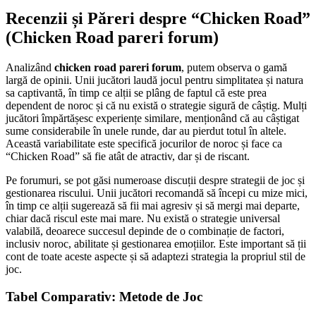
Recenzii și Păreri despre “Chicken Road”
(Chicken Road pareri forum)
Analizând
chicken road pareri forum
, putem observa o gamă
largă de opinii. Unii jucători laudă jocul pentru simplitatea și natura
sa captivantă, în timp ce alții se plâng de faptul că este prea
dependent de noroc și că nu există o strategie sigură de câștig. Mulți
jucători împărtășesc experiențe similare, menționând că au câștigat
sume considerabile în unele runde, dar au pierdut totul în altele.
Această variabilitate este specifică jocurilor de noroc și face ca
“Chicken Road” să fie atât de atractiv, dar și de riscant.
Pe forumuri, se pot găsi numeroase discuții despre strategii de joc și
gestionarea riscului. Unii jucători recomandă să începi cu mize mici,
în timp ce alții sugerează să fii mai agresiv și să mergi mai departe,
chiar dacă riscul este mai mare. Nu există o strategie universal
valabilă, deoarece succesul depinde de o combinație de factori,
inclusiv noroc, abilitate și gestionarea emoțiilor. Este important să ții
cont de toate aceste aspecte și să adaptezi strategia la propriul stil de
joc.
Tabel Comparativ: Metode de Joc