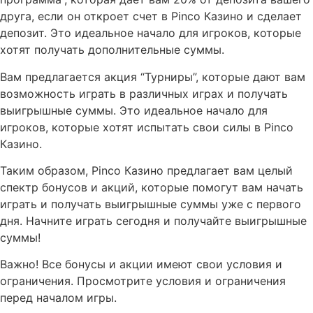
друга, если он откроет счет в Pinco Казино и сделает
депозит. Это идеальное начало для игроков, которые
хотят получать дополнительные суммы.
Вам предлагается акция “Турниры”, которые дают вам
возможность играть в различных играх и получать
выигрышные суммы. Это идеальное начало для
игроков, которые хотят испытать свои силы в Pinco
Казино.
Таким образом, Pinco Казино предлагает вам целый
спектр бонусов и акций, которые помогут вам начать
играть и получать выигрышные суммы уже с первого
дня. Начните играть сегодня и получайте выигрышные
суммы!
Важно! Все бонусы и акции имеют свои условия и
ограничения. Просмотрите условия и ограничения
перед началом игры.