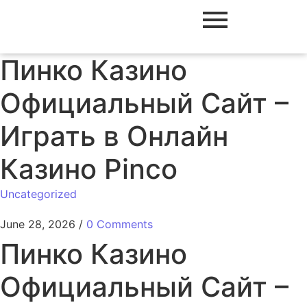
Пинко Казино
Официальный Сайт –
Играть в Онлайн
Казино Pinco
Uncategorized
June 28, 2026
/
0 Comments
Пинко Казино
Официальный Сайт –