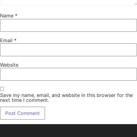
Name
*
Email
*
Website
Save my name, email, and website in this browser for the
next time I comment.