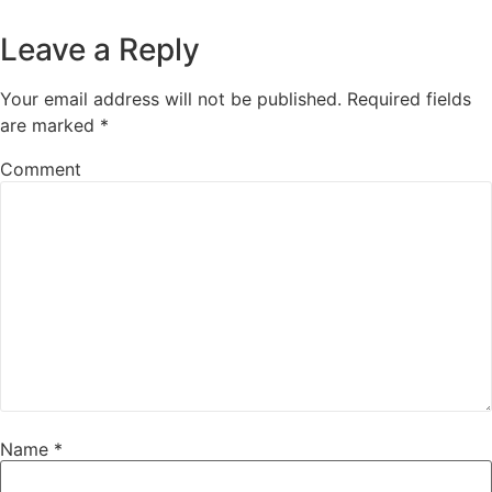
Leave a Reply
Your email address will not be published.
Required fields
are marked
*
Comment
Name
*