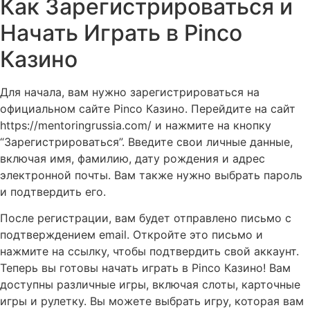
Как Зарегистрироваться и
Начать Играть в Pinco
Казино
Для начала, вам нужно зарегистрироваться на
официальном сайте Pinco Казино. Перейдите на сайт
https://mentoringrussia.com/ и нажмите на кнопку
“Зарегистрироваться”. Введите свои личные данные,
включая имя, фамилию, дату рождения и адрес
электронной почты. Вам также нужно выбрать пароль
и подтвердить его.
После регистрации, вам будет отправлено письмо с
подтверждением email. Откройте это письмо и
нажмите на ссылку, чтобы подтвердить свой аккаунт.
Теперь вы готовы начать играть в Pinco Казино! Вам
доступны различные игры, включая слоты, карточные
игры и рулетку. Вы можете выбрать игру, которая вам