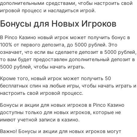
дополнительными средствами, чтобы настроить свой
игровой процесс и насладиться игрой.
Бонусы для Новых Игроков
В Pinco Казино новый игрок может получить бонус в
100% от первого депозита, до 5000 рублей. Это
означает, что если вы сделаете депозит в 5000 рублей,
то вам будет предоставлен дополнительный депозит в
5000 рублей, чтобы начать играть.
Кроме того, новый игрок может получить 50
бесплатных спин на любые игры, чтобы начать играть и
настроить свой игровой процесс.
Бонусы и акции для новых игроков в Pinco Казино
доступны только для новых игроков, которые не
имеют учетной записи в казино.
Важно! Бонусы и акции для новых игроков могут