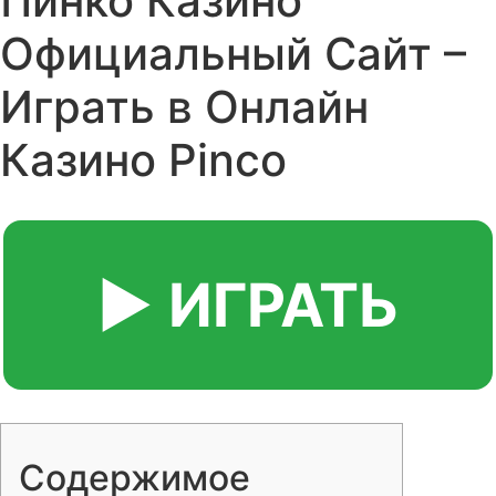
Пинко Казино
Официальный Сайт –
Играть в Онлайн
Казино Pinco
▶️ ИГРАТЬ
Содержимое