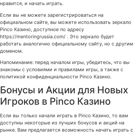
нравится, и начать играть.
Если вы не можете зарегистрироваться на
официальном сайте, вы можете использовать зеркало
Pinco Казино, доступное по адресу
https://mentoringrussia.com/ . Это зеркало будет
работать аналогично официальному сайту, но с другим
доменом.
Напоминание: перед началом игры, убедитесь, что вы
знакомы с условиями и правилами игры, а также с
политикой конфиденциальности Pinco Казино.
Бонусы и Акции для Новых
Игроков в Pinco Казино
Если вы только начали играть в Pinco Казино, то вам
доступны некоторые из лучших бонусов и акций на
рынке. Вам предлагается возможность начать играть с