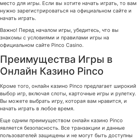
место для игры. Если вы хотите начать играть, то вам
нужно зарегистрироваться на официальном сайте и
начать играть.
Важно! Перед началом игры, убедитесь, что вы
знакомы с условиями и правилами игры на
официальном сайте Pinco Casino.
Преимущества Игры в
Онлайн Казино Pinco
Кроме того, онлайн казино Pinco предлагает широкий
выбор игр, включая слоты, карточные игры и рулетку.
Вы можете выбрать игру, которая вам нравится, и
начать играть в любое время.
Еще одним преимуществом онлайн казино Pinco
является безопасность. Все транзакции и данные
пользователей защищены и не могут быть доступны