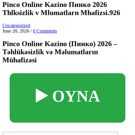
Pinco Online Kazino Пинко 2026
Thlksizlik v Mlumatlarn Mhafizsi.926
Uncategorized
June 20, 2026
/
0 Comments
Pinco Online Kazino (Пинко) 2026 –
Təhlükəsizlik və Məlumatların
Mühafizəsi
▶️ OYNA