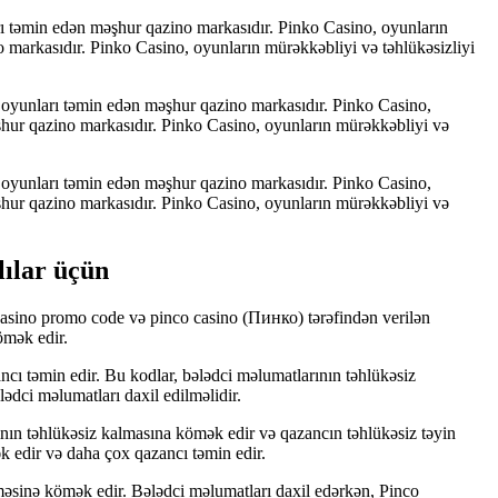
arı təmin edən məşhur qazino markasıdır. Pinko Casino, oyunların
o markasıdır. Pinko Casino, oyunların mürəkkəbliyi və təhlükəsizliyi
an oyunları təmin edən məşhur qazino markasıdır. Pinko Casino,
əşhur qazino markasıdır. Pinko Casino, oyunların mürəkkəbliyi və
an oyunları təmin edən məşhur qazino markasıdır. Pinko Casino,
əşhur qazino markasıdır. Pinko Casino, oyunların mürəkkəbliyi və
lılar üçün
o casino promo code və pinco casino (Пинко) tərəfindən verilən
ömək edir.
cı təmin edir. Bu kodlar, bələdci məlumatlarının təhlükəsiz
ədci məlumatları daxil edilməlidir.
ının təhlükəsiz kalmasına kömək edir və qazancın təhlükəsiz təyin
k edir və daha çox qazancı təmin edir.
lməsinə kömək edir. Bələdci məlumatları daxil edərkən, Pinco