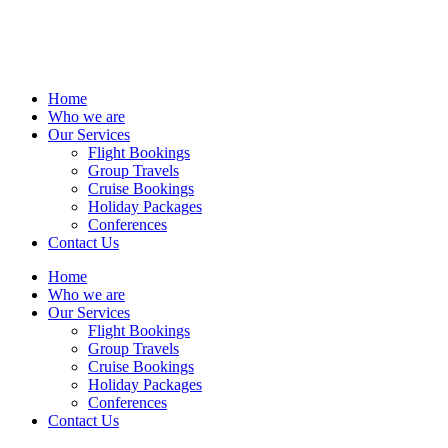
Home
Who we are
Our Services
Flight Bookings
Group Travels
Cruise Bookings
Holiday Packages
Conferences
Contact Us
Home
Who we are
Our Services
Flight Bookings
Group Travels
Cruise Bookings
Holiday Packages
Conferences
Contact Us