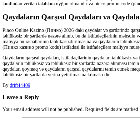
tərəfindən verilən tələblərə uyğun olmalıdır və pinco promo code (pi
Qaydaların Qarşısıl Qaydaları və Qaydal
Pinco Online Kazino (Пинко) 2026-dakı qaydalar və şərtlərində qarşısıl
təhlükəsiz bir şərtlərdə nəzərə alınıb, bu da istifadəçilərinin məhsul
maliyyə müraciətlərinin təhlükəsizdirilməsinə və qaydaların təhlükəs
(Пинко казино promo kodu) istifadəsi ilə istifadəçilərə maliyyə müraci
Qaydaların qarşısıl qaydaları, istifadəçilərinin qaydaları təhlükəsiz və
qaydaların təhlükəsiz və təhlükəsiz bir şərtlərdə nəzərə alınması təmi
qaydaları qoymaq və qaydaların qarşısıl qaydalarını təmin etmək məqs
təhlükəsiz bir şərtlərdə yerinə yetirilməsinə kömək edir.
By
drift44409
Leave a Reply
Your email address will not be published.
Required fields are marked