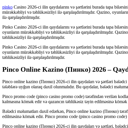
pinko
Casino 2026-ci ilin qaydalarını və şərtlərini burada tapa bilər
mürəkkəbliyi və təhlükəsizliyi ilə qarşılaşdırılmışdır. Qazino, oyunl
ilə qarşılaşdırılmışdır.
Pinko Casino 2026-ci ilin qaydalarını və şərtlərini burada tapa bilər
oyunların mürəkkəbliyi və təhlükəsizliyi ilə qarşılaşdırılmışdır. Qa
təhlükəsizliyi ilə qarşılaşdırılmışdır.
Pinko Casino 2026-ci ilin qaydalarını və şərtlərini burada tapa bilər
oyunların mürəkkəbliyi və təhlükəsizliyi ilə qarşılaşdırılmışdır. Qa
təhlükəsizliyi ilə qarşılaşdırılmışdır.
Pinco Online Kazino (Пинко) 2026 – Qayda
Pinco online kazino (Пинко) 2026-ci ilin qaydaları və şərtləri bələdc
tələblərə uyğun olaraq daxil olunmalıdır. Bu qaydalar, bələdci məluma
Pinco promo code (pinco casino promo code) tərəfindən verilən kodlar
kalmasına kömək edir və qazancın təhlükəsiz təyin edilməsinə kömək ed
Bələdci məlumatları daxil edərkən, Pinco online kazino (Пинко) tərəfi
edilməsinə kömək edir. Pinco promo code (pinco casino promo code) tə
Pinco online kazino (Пинко) 2026-ci ilin qaydaları və şərtləri, bələd