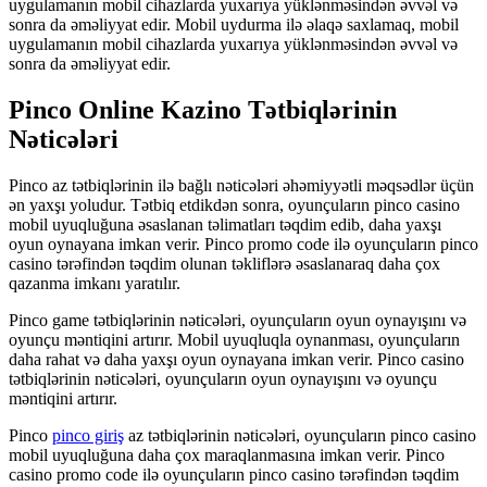
uygulamanın mobil cihazlarda yuxarıya yüklənməsindən əvvəl və
sonra da əməliyyat edir. Mobil uydurma ilə əlaqə saxlamaq, mobil
uygulamanın mobil cihazlarda yuxarıya yüklənməsindən əvvəl və
sonra da əməliyyat edir.
Pinco Online Kazino Tətbiqlərinin
Nəticələri
Pinco az tətbiqlərinin ilə bağlı nəticələri əhəmiyyətli məqsədlər üçün
ən yaxşı yoludur. Tətbiq etdikdən sonra, oyunçuların pinco casino
mobil uyuqluğuna əsaslanan təlimatları təqdim edib, daha yaxşı
oyun oynayana imkan verir. Pinco promo code ilə oyunçuların pinco
casino tərəfindən təqdim olunan təkliflərə əsaslanaraq daha çox
qazanma imkanı yaratılır.
Pinco game tətbiqlərinin nəticələri, oyunçuların oyun oynayışını və
oyunçu məntiqini artırır. Mobil uyuqluqla oynanması, oyunçuların
daha rahat və daha yaxşı oyun oynayana imkan verir. Pinco casino
tətbiqlərinin nəticələri, oyunçuların oyun oynayışını və oyunçu
məntiqini artırır.
Pinco
pinco giriş
az tətbiqlərinin nəticələri, oyunçuların pinco casino
mobil uyuqluğuna daha çox maraqlanmasına imkan verir. Pinco
casino promo code ilə oyunçuların pinco casino tərəfindən təqdim