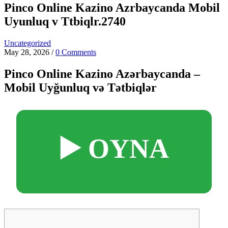
Pinco Online Kazino Azrbaycanda Mobil
Uyunluq v Ttbiqlr.2740
Uncategorized
May 28, 2026
/
0 Comments
Pinco Online Kazino Azərbaycanda –
Mobil Uyğunluq və Tətbiqlər
▶️ OYNA