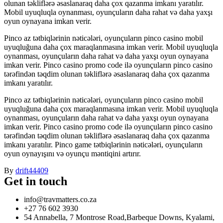
olunan təkliflərə əsaslanaraq daha çox qazanma imkanı yaratılır.
Mobil uyuqluqla oynanması, oyunçuların daha rahat və daha yaxşı
oyun oynayana imkan verir.
Pinco az tətbiqlərinin nəticələri, oyunçuların pinco casino mobil
uyuqluğuna daha çox maraqlanmasına imkan verir. Mobil uyuqluqla
oynanması, oyunçuların daha rahat və daha yaxşı oyun oynayana
imkan verir. Pinco casino promo code ilə oyunçuların pinco casino
tərəfindən təqdim olunan təkliflərə əsaslanaraq daha çox qazanma
imkanı yaratılır.
Pinco az tətbiqlərinin nəticələri, oyunçuların pinco casino mobil
uyuqluğuna daha çox maraqlanmasına imkan verir. Mobil uyuqluqla
oynanması, oyunçuların daha rahat və daha yaxşı oyun oynayana
imkan verir. Pinco casino promo code ilə oyunçuların pinco casino
tərəfindən təqdim olunan təkliflərə əsaslanaraq daha çox qazanma
imkanı yaratılır. Pinco game tətbiqlərinin nəticələri, oyunçuların
oyun oynayışını və oyunçu məntiqini artırır.
By
drift44409
Get in touch
info@travmatters.co.za
+27 76 602 3930
54 Annabella, 7 Montrose Road,Barbeque Downs, Kyalami,