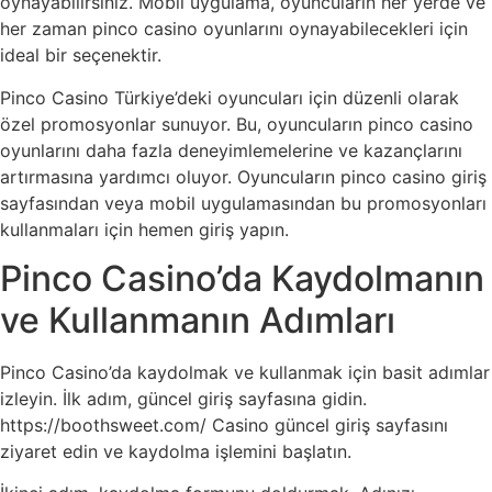
oynayabilirsiniz. Mobil uygulama, oyuncuların her yerde ve
her zaman pinco casino oyunlarını oynayabilecekleri için
ideal bir seçenektir.
Pinco Casino Türkiye’deki oyuncuları için düzenli olarak
özel promosyonlar sunuyor. Bu, oyuncuların pinco casino
oyunlarını daha fazla deneyimlemelerine ve kazançlarını
artırmasına yardımcı oluyor. Oyuncuların pinco casino giriş
sayfasından veya mobil uygulamasından bu promosyonları
kullanmaları için hemen giriş yapın.
Pinco Casino’da Kaydolmanın
ve Kullanmanın Adımları
Pinco Casino’da kaydolmak ve kullanmak için basit adımlar
izleyin. İlk adım, güncel giriş sayfasına gidin.
https://boothsweet.com/ Casino güncel giriş sayfasını
ziyaret edin ve kaydolma işlemini başlatın.