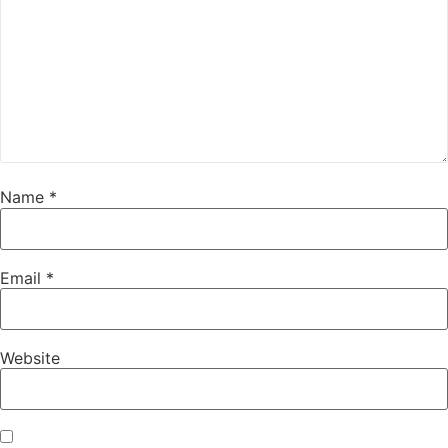
Name
*
Email
*
Website