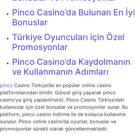
Pinco Casino’da Bulunan En İyi
Bonuslar
Türkiye Oyuncuları için Özel
Promosyonlar
Pinco Casino’da Kaydolmanın
ve Kullanmanın Adımları
pinco
Casino Türkiye’de en popüler online casino
platformlarından biridir. Güncel giriş yaparak pinco
casino’ya giriş yapabilirsiniz. Pinco Casino Türkiye’deki
kullanıcılar için özel bonuslar ve promosyonlar sunar. Bu
platform, pinco casino indirme ile de kolayca kullanıma
sunulur. Pinco online casino’da oyunlar, bonuslar ve
promosyonlar sürekli olarak güncellenmektedir.