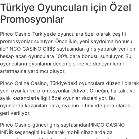
Türkiye Oyuncuları için Özel
Promosyonlar
Pinco Casino Türkiye’de oyunculara özel olarak çeşitli
promosyonlar sunuyor. Öncelikle, yeni kaydolma bonusu
ilePINCO CASINO GİRİŞ sayfasından giriş yaparak yeni bir
hesap açan oyunculara 100% para bonusu sunuluyor. Bu,
oyuncuların oyunlarını denemelerine ve deneyimlerini
artırmasına yardımcı oluyor.
Pinco Online Casino, Türkiye’deki oyunculara düzenli olarak
yeni oyunlar ve promosyonlar ekliyor. Örneğin, haftalık ve
aylık kazançlarla ilgili özel oyunlar düzenliyor. Bu
oyunlarda kazanılan para, oyunun bitiminde para olarak
geri veriliyor.
Pinco Casino güncel giriş sayfasındanPINCO CASINO
INDİR seçeneğini kullanarak mobil cihazlarda da