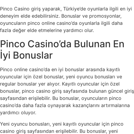
Pinco Casino giriş yaparak, Türkiye’de oyunlarla ilgili en iyi
deneyim elde edebilirsiniz. Bonuslar ve promosyonlar,
oyuncuların pinco online casino’da oyunlarla ilgili daha
fazla değer elde etmelerine yardımcı olur.
Pinco Casino’da Bulunan En
İyi Bonuslar
Pinco online casino’da en iyi bonuslar arasında kayıtlı
oyuncular için özel bonuslar, yeni oyuncu bonusları ve
regular bonuslar yer alıyor. Kayıtlı oyuncular için özel
bonuslar, pinco casino giriş sayfasında bulunan güncel giriş
sayfasından erişilebilir. Bu bonuslar, oyuncuların pinco
casino’da daha fazla oynayarak kazançlarını artırmalarına
yardımcı oluyor.
Yeni oyuncu bonusları, yeni kayıtlı oyuncular için pinco
casino giriş sayfasından erişilebilir. Bu bonuslar, yeni