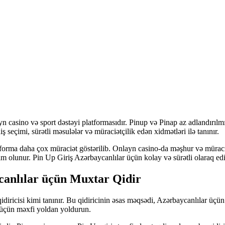
 casino və sport dəstəyi platformasıdır. Pinup və Pinap az adlandırılmı
seçimi, sürətli məsulələr və müraciətçilik edən xidmətləri ilə tanınır.
rma daha çox müraciət göstərilib. Onlayn casino-da məşhur və müraciətç
im olunur. Pin Up Giriş Azərbaycanlılar üçün kolay və sürətli olaraq ed
anlılar üçün Muxtar Qidir
idiricisi kimi tanınır. Bu qidiricinin əsas məqsədi, Azərbaycanlılar ü
 üçün məxfi yoldan yoldurun.