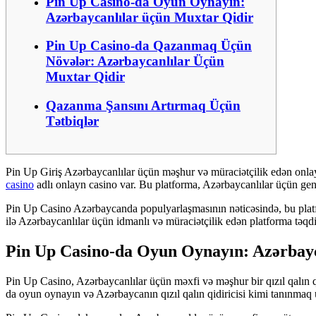
Pin Up Casino-da Oyun Oynayın:
Azərbaycanlılar üçün Muxtar Qidir
Pin Up Casino-da Qazanmaq Üçün
Növələr: Azərbaycanlılar Üçün
Muxtar Qidir
Qazanma Şansını Artırmaq Üçün
Tətbiqlər
Pin Up Giriş Azərbaycanlılar üçün məşhur və müraciətçilik edən onlayn
casino
adlı onlayn casino var. Bu platforma, Azərbaycanlılar üçün geniş 
Pin Up Casino Azərbaycanda populyarlaşmasının nəticəsində, bu platfo
ilə Azərbaycanlılar üçün idmanlı və müraciətçilik edən platforma təqd
Pin Up Casino-da Oyun Oynayın: Azərbayc
Pin Up Casino, Azərbaycanlılar üçün məxfi və məşhur bir qızıl qalın q
da oyun oynayın və Azərbaycanın qızıl qalın qidiricisi kimi tanınmaq