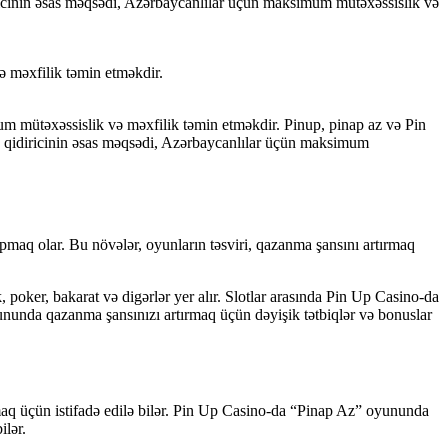
ricinin əsas məqsədi, Azərbaycanlılar üçün maksimum mütəxəssislik və
ə məxfilik təmin etməkdir.
m mütəxəssislik və məxfilik təmin etməkdir. Pinup, pinap az və Pin
u qidiricinin əsas məqsədi, Azərbaycanlılar üçün maksimum
aq olar. Bu növələr, oyunların təsviri, qazanma şansını artırmaq
 poker, bakarat və digərlər yer alır. Slotlar arasında Pin Up Casino-da
nunda qazanma şansınızı artırmaq üçün dəyişik tətbiqlər və bonuslar
rmaq üçün istifadə edilə bilər. Pin Up Casino-da “Pinap Az” oyununda
ilər.