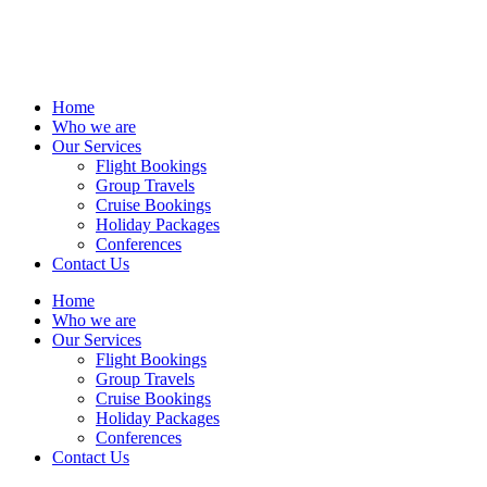
Home
Who we are
Our Services
Flight Bookings
Group Travels
Cruise Bookings
Holiday Packages
Conferences
Contact Us
Home
Who we are
Our Services
Flight Bookings
Group Travels
Cruise Bookings
Holiday Packages
Conferences
Contact Us