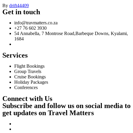
By
drift44409
Get in touch
info@travmatters.co.za
+27 76 602 3930
54 Annabella, 7 Montrose Road,Barbeque Downs, Kyalami,
1684
Services
Flight Bookings
Group Travels
Cruise Bookings
Holiday Packages
Conferences
Connect with Us
Subscribe and follow us on social media to
get updates on Travel Matters