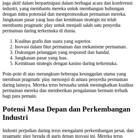
juga aktif dalam berpartisipasi dalam berbagai acara dan konferensi
industri, yang membantu mereka untuk membangun hubungan
dengan mitra potensial dan mempromosikan permainan mereka.
Jangkauan pasar yang luas dan kemitraan strategis ini telah
membantu pragmatic play untuk menjadi salah satu penyedia
permainan daring terkemuka di dunia.
Kualitas grafis dan suara yang superior.
Inovasi dalam fitur permainan dan mekanisme permainan.
Dukungan pelanggan yang responsif dan handal.
Jangkauan pasar yang luas.
Kemitraan strategis dengan kasino daring terkemuka.
Poin-poin di atas merangkum beberapa keunggulan utama yang
membuat pragmatic play menonjol di antara penyedia permainan
daring lainnya. Mereka terus berusaha untuk meningkatkan kualitas
permainan mereka dan memberikan pengalaman bermain terbaik
bagi para pemain.
Potensi Masa Depan dan Perkembangan
Industri
Industri perjudian daring terus mengalami perkembangan pesat, dan
pragmatic play berada di garis depan inovasi ini. Mereka terus