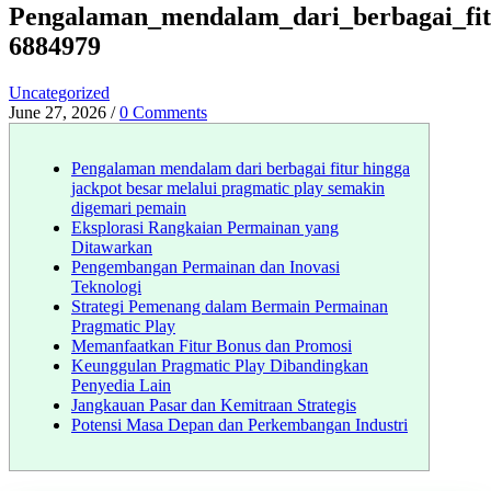
Pengalaman_mendalam_dari_berbagai_fit
6884979
Uncategorized
June 27, 2026
/
0 Comments
Pengalaman mendalam dari berbagai fitur hingga
jackpot besar melalui pragmatic play semakin
digemari pemain
Eksplorasi Rangkaian Permainan yang
Ditawarkan
Pengembangan Permainan dan Inovasi
Teknologi
Strategi Pemenang dalam Bermain Permainan
Pragmatic Play
Memanfaatkan Fitur Bonus dan Promosi
Keunggulan Pragmatic Play Dibandingkan
Penyedia Lain
Jangkauan Pasar dan Kemitraan Strategis
Potensi Masa Depan dan Perkembangan Industri