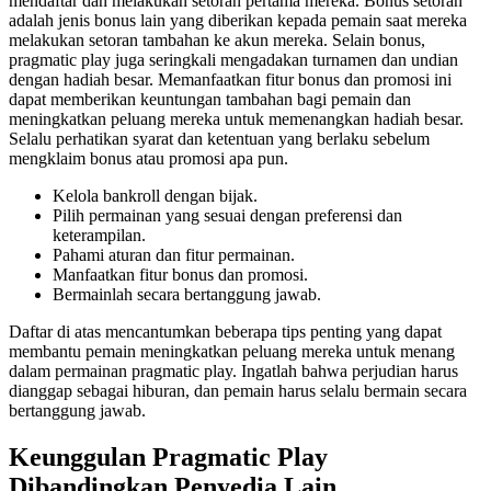
mendaftar dan melakukan setoran pertama mereka. Bonus setoran
adalah jenis bonus lain yang diberikan kepada pemain saat mereka
melakukan setoran tambahan ke akun mereka. Selain bonus,
pragmatic play juga seringkali mengadakan turnamen dan undian
dengan hadiah besar. Memanfaatkan fitur bonus dan promosi ini
dapat memberikan keuntungan tambahan bagi pemain dan
meningkatkan peluang mereka untuk memenangkan hadiah besar.
Selalu perhatikan syarat dan ketentuan yang berlaku sebelum
mengklaim bonus atau promosi apa pun.
Kelola bankroll dengan bijak.
Pilih permainan yang sesuai dengan preferensi dan
keterampilan.
Pahami aturan dan fitur permainan.
Manfaatkan fitur bonus dan promosi.
Bermainlah secara bertanggung jawab.
Daftar di atas mencantumkan beberapa tips penting yang dapat
membantu pemain meningkatkan peluang mereka untuk menang
dalam permainan pragmatic play. Ingatlah bahwa perjudian harus
dianggap sebagai hiburan, dan pemain harus selalu bermain secara
bertanggung jawab.
Keunggulan Pragmatic Play
Dibandingkan Penyedia Lain