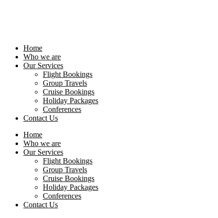
Home
Who we are
Our Services
Flight Bookings
Group Travels
Cruise Bookings
Holiday Packages
Conferences
Contact Us
Home
Who we are
Our Services
Flight Bookings
Group Travels
Cruise Bookings
Holiday Packages
Conferences
Contact Us