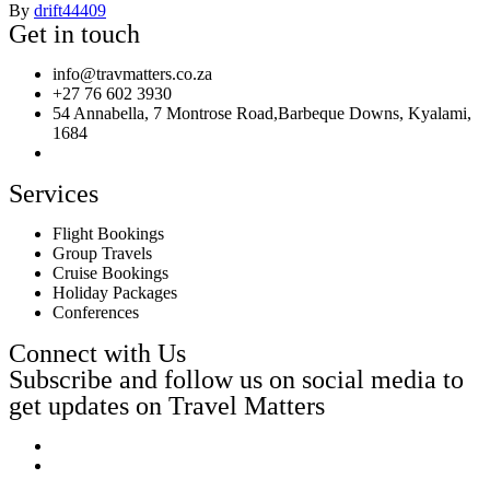
By
drift44409
Get in touch
info@travmatters.co.za
+27 76 602 3930
54 Annabella, 7 Montrose Road,Barbeque Downs, Kyalami,
1684
Services
Flight Bookings
Group Travels
Cruise Bookings
Holiday Packages
Conferences
Connect with Us
Subscribe and follow us on social media to
get updates on Travel Matters