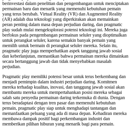
berinvestasi dalam penelitian dan pengembangan untuk menciptakan
permainan baru dan menarik yang memenuhi kebutuhan pemain
yang terus berubah. Virtual Reality (VR) dan Augmented Reality
(AR) adalah dua teknologi yang diperkirakan akan memainkan
peran penting dalam masa depan perjudian daring, dan pragmatic
play sudah mulai mengeksplorasi potensi teknologi ini. Mereka juga
berfokus pada pengembangan permainan seluler yang dioptimalkan
untuk perangkat seluler, karena semakin banyak pemain yang
memilih untuk bermain di perangkat seluler mereka. Selain itu,
pragmatic play juga memperhatikan aspek tanggung jawab sosial
dan keberlanjutan, memastikan bahwa permainan mereka dimainkan
secara bertanggung jawab dan tidak menyebabkan masalah
perjudian.
Pragmatic play memiliki potensi besar untuk terus berkembang dan
menjadi pemimpin dalam industri perjudian daring. Komitmen
mereka terhadap kualitas, inovasi, dan tanggung jawab sosial akan
membantu mereka untuk mempertahankan posisi mereka sebagai
salah satu penyedia permainan daring terkemuka di dunia. Dengan
terus beradaptasi dengan tren pasar dan memenuhi kebutuhan
pemain, pragmatic play siap untuk menghadapi tantangan dan
memanfaatkan peluang yang ada di masa depan. Kehadiran mereka
membawa dampak positif bagi perkembangan industri dan
memberikan pilihan hiburan yang menarik bagi para pemain.