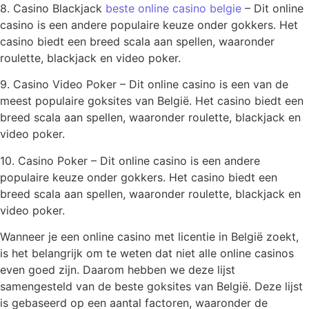
8. Casino Blackjack
beste online casino belgie
– Dit online
casino is een andere populaire keuze onder gokkers. Het
casino biedt een breed scala aan spellen, waaronder
roulette, blackjack en video poker.
9. Casino Video Poker – Dit online casino is een van de
meest populaire goksites van België. Het casino biedt een
breed scala aan spellen, waaronder roulette, blackjack en
video poker.
10. Casino Poker – Dit online casino is een andere
populaire keuze onder gokkers. Het casino biedt een
breed scala aan spellen, waaronder roulette, blackjack en
video poker.
Wanneer je een online casino met licentie in België zoekt,
is het belangrijk om te weten dat niet alle online casinos
even goed zijn. Daarom hebben we deze lijst
samengesteld van de beste goksites van België. Deze lijst
is gebaseerd op een aantal factoren, waaronder de