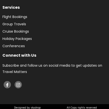
Services
Flight Bookings
Group Travels
Cruise Bookings
Holiday Packages
Conferences
Connect with Us
Subscribe and follow us on social media to get updates on
Travel Matters
Designed by skydrop
All Copy rights reserved