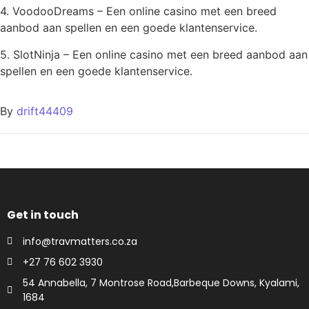
4. VoodooDreams – Een online casino met een breed
aanbod aan spellen en een goede klantenservice.
5. SlotNinja – Een online casino met een breed aanbod aan
spellen en een goede klantenservice.
By
drift44409
Get in touch
info@travmatters.co.za
+27 76 602 3930
54 Annabella, 7 Montrose Road,Barbeque Downs, Kyalami,
1684