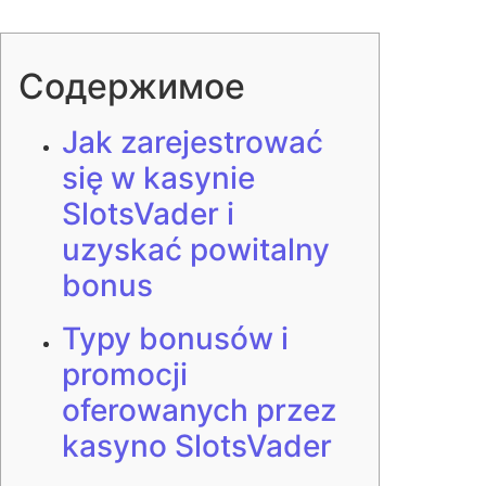
Содержимое
Jak zarejestrować
się w kasynie
SlotsVader i
uzyskać powitalny
bonus
Typy bonusów i
promocji
oferowanych przez
kasyno SlotsVader