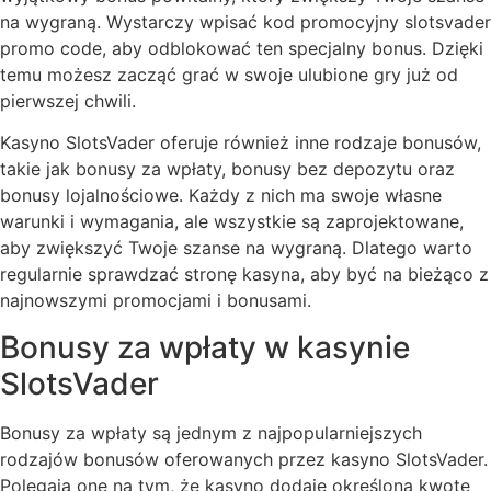
na wygraną. Wystarczy wpisać kod promocyjny slotsvader
promo code, aby odblokować ten specjalny bonus. Dzięki
temu możesz zacząć grać w swoje ulubione gry już od
pierwszej chwili.
Kasyno SlotsVader oferuje również inne rodzaje bonusów,
takie jak bonusy za wpłaty, bonusy bez depozytu oraz
bonusy lojalnościowe. Każdy z nich ma swoje własne
warunki i wymagania, ale wszystkie są zaprojektowane,
aby zwiększyć Twoje szanse na wygraną. Dlatego warto
regularnie sprawdzać stronę kasyna, aby być na bieżąco z
najnowszymi promocjami i bonusami.
Bonusy za wpłaty w kasynie
SlotsVader
Bonusy za wpłaty są jednym z najpopularniejszych
rodzajów bonusów oferowanych przez kasyno SlotsVader.
Polegają one na tym, że kasyno dodaje określoną kwotę