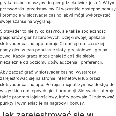
gry karciane i maszyny do gier gdziekolwiek jesteś. W tym
przewodniku przedstawimy Ci wszystkie dostępne bonusy
i promocje w slotsvader casino, abyś mógł wykorzystać
swoje szanse na wygraną.
Slotsvader to nie tylko kasyno, ale także społeczność
pasjonatów gier hazardowych. Dzięki swojej aplikacji
slotsvader casino app oferuje Ci dostęp do szerokiej
gamy gier, w tym popularne sloty, gry stołowe i gry na
żywo. Każdy gracz może znaleźć coś dla siebie,
niezależnie od poziomu doświadczenia i preferencji.
Aby zacząć grać w slotsvader casino, wystarczy
zarejestrować się na stronie internetowej lub przez
slotsvader casino app. Po rejestracji otrzymasz dostęp do
wszystkich dostępnych gier i promocji. Slotsvader oferuje
także program lojalnościowy, który pozwala Ci zdobywać
punkty i wymieniać je na nagrody i bonusy.
Jak zarejestrować się w