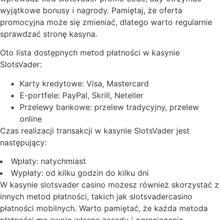
wyjątkowe bonusy i nagrody. Pamiętaj, że oferta
promocyjna może się zmieniać, dlatego warto regularnie
sprawdzać stronę kasyna.
Oto lista dostępnych metod płatności w kasynie
SlotsVader:
Karty kredytowe: Visa, Mastercard
E-portfele: PayPal, Skrill, Neteller
Przelewy bankowe: przelew tradycyjny, przelew
online
Czas realizacji transakcji w kasynie SlotsVader jest
następujący:
Wpłaty: natychmiast
Wypłaty: od kilku godzin do kilku dni
W kasynie slotsvader casino możesz również skorzystać z
innych metod płatności, takich jak slotsvadercasino
płatności mobilnych. Warto pamiętać, że każda metoda
płatności ma swoje własne zasady i ograniczenia.