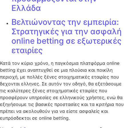
Ελλάδα
Βελτιώνοντας την εμπειρία:
Στρατηγικές για την ασφαλή
online betting σε εξωτερικές
εταιρίες
Κατά τον κύριο χρόνο, η παγκόσμια πλατφόρμα online
betting έχει αναπτυχθεί σε μια πλούσια και ποικίλη
περιοχή, με πολλές ξένες στοιχηματικές εταιρίες που
δεχονται ελληνες. Σε αυτόν τον οδηγό, θα εξετάσουμε
τις καλύτερες ξένες στοιχηματικές εταιρίες που
προσφέρουν υπηρεσίες σε ελληνικούς χρήστες, ενώ θα
εξηγήσουμε τις βασικές προστασίες και τα κριτήρια που
πρέπει να ακολουθούν για να είστε ασφαλείς και
ευπρόσδεκτοι σε online betting.