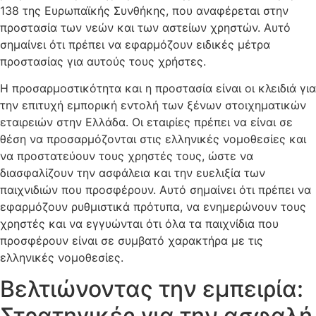
138 της Ευρωπαϊκής Συνθήκης, που αναφέρεται στην
προστασία των νεών και των αστείων χρηστών. Αυτό
σημαίνει ότι πρέπει να εφαρμόζουν ειδικές μέτρα
προστασίας για αυτούς τους χρήστες.
Η προσαρμοστικότητα και η προστασία είναι οι κλειδιά για
την επιτυχή εμπορική εντολή των ξένων στοιχηματικών
εταιρειών στην Ελλάδα. Οι εταιρίες πρέπει να είναι σε
θέση να προσαρμόζονται στις ελληνικές νομοθεσίες και
να προστατεύουν τους χρηστές τους, ώστε να
διασφαλίζουν την ασφάλεια και την ευελιξία των
παιχνιδιών που προσφέρουν. Αυτό σημαίνει ότι πρέπει να
εφαρμόζουν ρυθμιστικά πρότυπα, να ενημερώνουν τους
χρηστές και να εγγυώνται ότι όλα τα παιχνίδια που
προσφέρουν είναι σε συμβατό χαρακτήρα με τις
ελληνικές νομοθεσίες.
Βελτιώνοντας την εμπειρία:
Στρατηγικές για την ασφαλή