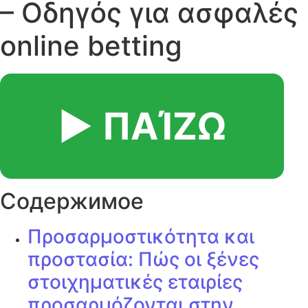
– Οδηγός για ασφαλές
online betting
▶️ ΠΑΊΖΩ
Содержимое
Προσαρμοστικότητα και
προστασία: Πώς οι ξένες
στοιχηματικές εταιρίες
προσαρμόζονται στην