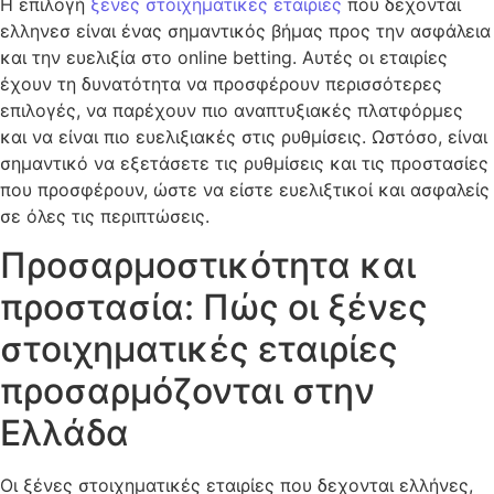
Η επιλογή
ξενες στοιχηματικες εταιριες
που δεχονται
ελληνεσ είναι ένας σημαντικός βήμας προς την ασφάλεια
και την ευελιξία στο online betting. Αυτές οι εταιρίες
έχουν τη δυνατότητα να προσφέρουν περισσότερες
επιλογές, να παρέχουν πιο αναπτυξιακές πλατφόρμες
και να είναι πιο ευελιξιακές στις ρυθμίσεις. Ωστόσο, είναι
σημαντικό να εξετάσετε τις ρυθμίσεις και τις προστασίες
που προσφέρουν, ώστε να είστε ευελιξτικοί και ασφαλείς
σε όλες τις περιπτώσεις.
Προσαρμοστικότητα και
προστασία: Πώς οι ξένες
στοιχηματικές εταιρίες
προσαρμόζονται στην
Ελλάδα
Οι ξένες στοιχηματικές εταιρίες που δεχονται ελλήνες,