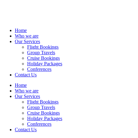
Home
Who we are
Our Services
Flight Bookings
Group Travels
Cruise Bookings
Holiday Packages
Conferences
Contact Us
Home
Who we are
Our Services
Flight Bookings
Group Travels
Cruise Bookings
Holiday Packages
Conferences
Contact Us