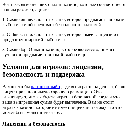
Вот несколько лучших онлайн-казино, которые соответствуют
нашим рекомендациям:
1. Casino online. Онлайн-казино, которое предлагает широкий
выбор игр и обеспечивает безопасность платежей.
2. Online casino. Онлайн-казино, которое имеет лицензию и
предлагает широкий выбор игр.
3. Casino top. Онлайн-казино, которое является одним из
лучших и предлагает широкий выбор игр.
Условия для игроков: лицензии,
безопасность и поддержка
Важно, чтобы
казино онлайн
, где вы играете на деньги, было
лицензировано и имело хорошую репутацию. Это
гарантирует, что вы будете играть в безопасной среде и что
ваша выигрышная сумма будет выплачена. Вам не стоит
играть в казино, которое не имеет лицензии, потому что это
может быть мошенничеством.
Лицензии и безопасность