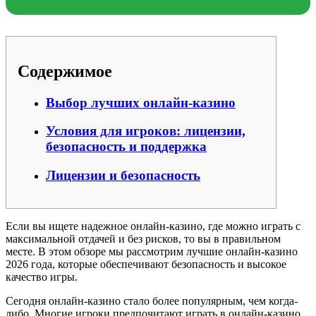
Содержимое
Выбор лучших онлайн-казино
Условия для игроков: лицензии,
безопасность и поддержка
Лицензии и безопасность
Если вы ищете надежное онлайн-казино, где можно играть с
максимальной отдачей и без рисков, то вы в правильном
месте. В этом обзоре мы рассмотрим лучшие онлайн-казино
2026 года, которые обеспечивают безопасность и высокое
качество игры.
Сегодня онлайн-казино стало более популярным, чем когда-
либо. Многие игроки предпочитают играть в онлайн-казино,