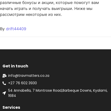
различные бонусы и акции, которые помогут вам
начать играть и получать выигрыши. Ниже мы
рассмотрим некоторые из них.
By
drift44409
Get in touch
info@travmatters.co.za
+27 76 602 3930
54 Annabella, 7 Montrose Road,Barbeque Downs, Kyalami,
1684
Services