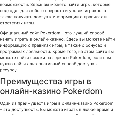
возможности. Здесь вы можете найти игры, которые
подходят для любого возраста и уровня игроков, а
также получать доступ к информации о правилах и
стратегиях игры.
Официальный сайт Pokerdom – это лучший способ
начать играть в онлайн-казино. Здесь вы можете найти
информацию о правилах игры, а также о бонусах и
программах лояльности. Кроме того, на этом сайте вы
можете найти ссылки на зеркало Pokerdom, если вам
нужно найти альтернативный способ доступа к
ресурсу.
Преимущества игры в
онлайн-казино Pokerdom
Один из преимуществ игры в онлайн-казино Pokerdom
– это доступность. Вы можете играть в любое время и