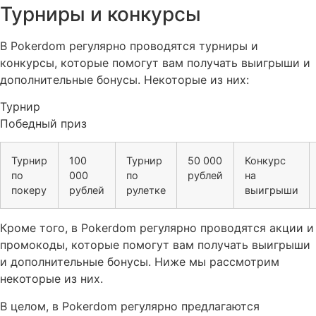
Турниры и конкурсы
В Pokerdom регулярно проводятся турниры и
конкурсы, которые помогут вам получать выигрыши и
дополнительные бонусы. Некоторые из них:
Турнир
Победный приз
Турнир
100
Турнир
50 000
Конкурс
по
000
по
рублей
на
покеру
рублей
рулетке
выигрыши
Кроме того, в Pokerdom регулярно проводятся акции и
промокоды, которые помогут вам получать выигрыши
и дополнительные бонусы. Ниже мы рассмотрим
некоторые из них.
В целом, в Pokerdom регулярно предлагаются