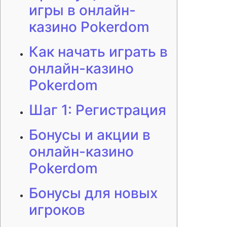
игры в онлайн-
казино Pokerdom
Как начать играть в
онлайн-казино
Pokerdom
Шаг 1: Регистрация
Бонусы и акции в
онлайн-казино
Pokerdom
Бонусы для новых
игроков