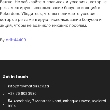
Важно! Не забывайте о правилах и условиях, которые
регламентируют использование бонусов и акций в
Pokerdom. Убедитесь, что вы понимаете условия,
которые регламентируют использование бонусов и
акций, чтобы не возникло никаких проблем.
By
drift44409
Get in touch
info@travmatters.co.za
+27 76 602 3930
54 Annabella, 7 Montrose Road,Barbeque Downs, Kyalami,
1684