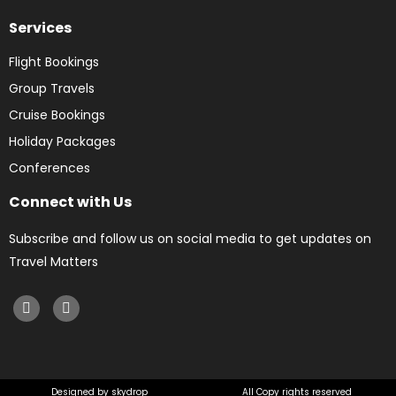
Services
Flight Bookings
Group Travels
Cruise Bookings
Holiday Packages
Conferences
Connect with Us
Subscribe and follow us on social media to get updates on
Travel Matters
Designed by skydrop
All Copy rights reserved