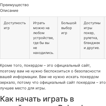
Преимущество
Описание
Доступность
Играть
Большой
Доступны
игр
можно на
выбор
игры
любом
игр
покер,
устройстве,
рулетка,
где бы вы
блэкджек
не
и другие.
находились.
Кроме того, покердом – это официальный сайт,
поэтому вам не нужно беспокоиться о безопасности
вашей информации. Вам не нужно искать покердом
зеркало, потому что официальный сайт покердом – это
лучшее место для игры.
Как начать играть в