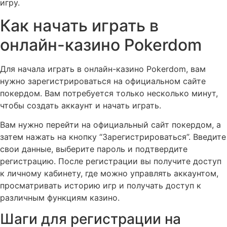
игру.
Как начать играть в
онлайн-казино Pokerdom
Для начала играть в онлайн-казино Pokerdom, вам
нужно зарегистрироваться на официальном сайте
покердом. Вам потребуется только несколько минут,
чтобы создать аккаунт и начать играть.
Вам нужно перейти на официальный сайт покердом, а
затем нажать на кнопку “Зарегистрироваться”. Введите
свои данные, выберите пароль и подтвердите
регистрацию. После регистрации вы получите доступ
к личному кабинету, где можно управлять аккаунтом,
просматривать историю игр и получать доступ к
различным функциям казино.
Шаги для регистрации на