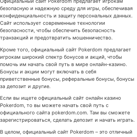
Официальный сайт Pokerdom предлагает игрокам
безопасную и надежную среду для игры, обеспечивая
конфиденциальность и защиту персональных данных.
Сайт использует современные технологии
безопасности, чтобы обеспечить безопасность
транзакций и предотвратить мошенничество.
Кроме того, официальный сайт Pokerdom предлагает
игрокам широкий спектр бонусов и акций, чтобы
помочь им начать свой путь в мире онлайн-казино.
Бонусы и акции могут включать в себя
приветственные бонусы, реферальные бонусы, бонусы
за депозит и другие.
Если вы ищете официальный сайт онлайн казино
Pokerdom, то вы можете начать свой путь с
официального сайта pokerdom.com. Там вы сможете
зарегистрироваться, сделать депозит и начать играть.
В целом, официальный сайт Pokerdom – это отличный