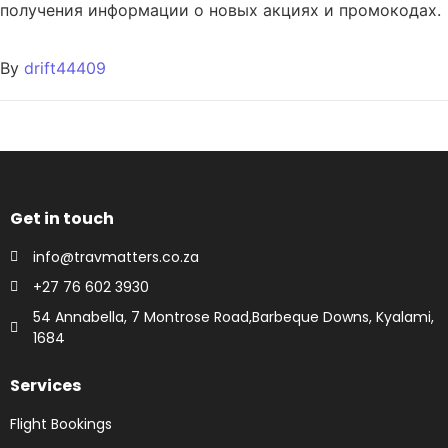
получения информации о новых акциях и промокодах.
By
drift44409
Get in touch
info@travmatters.co.za
+27 76 602 3930
54 Annabella, 7 Montrose Road,Barbeque Downs, Kyalami,
1684
Services
Flight Bookings