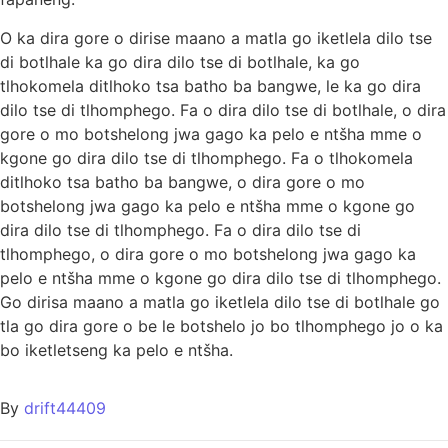
O ka dira gore o dirise maano a matla go iketlela dilo tse
di botlhale ka go dira dilo tse di botlhale, ka go
tlhokomela ditlhoko tsa batho ba bangwe, le ka go dira
dilo tse di tlhomphego. Fa o dira dilo tse di botlhale, o dira
gore o mo botshelong jwa gago ka pelo e ntšha mme o
kgone go dira dilo tse di tlhomphego. Fa o tlhokomela
ditlhoko tsa batho ba bangwe, o dira gore o mo
botshelong jwa gago ka pelo e ntšha mme o kgone go
dira dilo tse di tlhomphego. Fa o dira dilo tse di
tlhomphego, o dira gore o mo botshelong jwa gago ka
pelo e ntšha mme o kgone go dira dilo tse di tlhomphego.
Go dirisa maano a matla go iketlela dilo tse di botlhale go
tla go dira gore o be le botshelo jo bo tlhomphego jo o ka
bo iketletseng ka pelo e ntšha.
By
drift44409