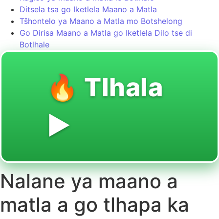
Ditsela tsa go Iketlela Maano a Matla
Tšhontelo ya Maano a Matla mo Botshelong
Go Dirisa Maano a Matla go Iketlela Dilo tse di
Botlhale
🔥 Tlhala
▶️
Nalane ya maano a
matla a go tlhapa ka