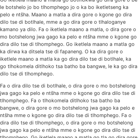
le botshelo jo bo tlhomphego jo o ka bo iketletseng ka
pelo e ntšha. Maano a matla a dira gore o kgone go dira
dilo tse di botlhale, mme a go dira gore o tlhaloganye
kamano ya dilo. Fa o iketlela maano a matla, o dira gore o
mo botshelong jwa gago ka pelo e ntšha mme o kgone go
dira dilo tse di tlhomphego. Go iketlela maano a matla go
ka dirwa ka ditsela tse di fapaneng. O ka dira gore o
iketlele maano a matla ka go dira dilo tse di botlhale, ka
go tlhokomela ditlhoko tsa batho ba bangwe, le ka go dira
dilo tse di tlhomphego.
Fa o dira dilo tse di botlhale, o dira gore o mo botshelong
jwa gago ka pelo e ntšha mme o kgone go dira dilo tse di
tlhomphego. Fa o tlhokomela ditlhoko tsa batho ba
bangwe, o dira gore o mo botshelong jwa gago ka pelo e
ntšha mme o kgone go dira dilo tse di tlhomphego. Fa o
dira dilo tse di tlhomphego, o dira gore o mo botshelong
jwa gago ka pelo e ntšha mme o kgone go dira dilo tse di
tlhomphego. Go iketlela maano a matla go tla go dira gore