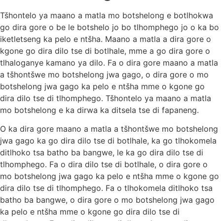
Tšhontelo ya maano a matla mo botshelong e botlhokwa
go dira gore o be le botshelo jo bo tlhomphego jo o ka bo
iketletseng ka pelo e ntšha. Maano a matla a dira gore o
kgone go dira dilo tse di botlhale, mme a go dira gore o
tlhaloganye kamano ya dilo. Fa o dira gore maano a matla
a tšhontšwe mo botshelong jwa gago, o dira gore o mo
botshelong jwa gago ka pelo e ntšha mme o kgone go
dira dilo tse di tlhomphego. Tšhontelo ya maano a matla
mo botshelong e ka dirwa ka ditsela tse di fapaneng.
O ka dira gore maano a matla a tšhontšwe mo botshelong
jwa gago ka go dira dilo tse di botlhale, ka go tlhokomela
ditlhoko tsa batho ba bangwe, le ka go dira dilo tse di
tlhomphego. Fa o dira dilo tse di botlhale, o dira gore o
mo botshelong jwa gago ka pelo e ntšha mme o kgone go
dira dilo tse di tlhomphego. Fa o tlhokomela ditlhoko tsa
batho ba bangwe, o dira gore o mo botshelong jwa gago
ka pelo e ntšha mme o kgone go dira dilo tse di