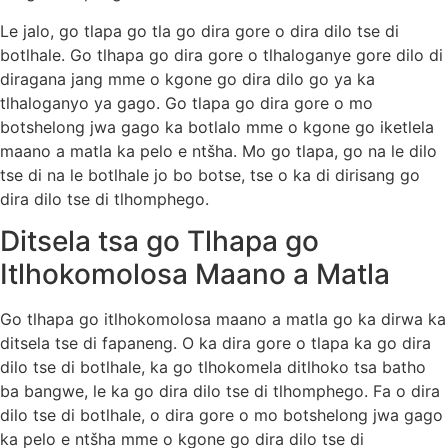
Le jalo, go tlapa go tla go dira gore o dira dilo tse di
botlhale. Go tlhapa go dira gore o tlhaloganye gore dilo di
diragana jang mme o kgone go dira dilo go ya ka
tlhaloganyo ya gago. Go tlapa go dira gore o mo
botshelong jwa gago ka botlalo mme o kgone go iketlela
maano a matla ka pelo e ntšha. Mo go tlapa, go na le dilo
tse di na le botlhale jo bo botse, tse o ka di dirisang go
dira dilo tse di tlhomphego.
Ditsela tsa go Tlhapa go
Itlhokomolosa Maano a Matla
Go tlhapa go itlhokomolosa maano a matla go ka dirwa ka
ditsela tse di fapaneng. O ka dira gore o tlapa ka go dira
dilo tse di botlhale, ka go tlhokomela ditlhoko tsa batho
ba bangwe, le ka go dira dilo tse di tlhomphego. Fa o dira
dilo tse di botlhale, o dira gore o mo botshelong jwa gago
ka pelo e ntšha mme o kgone go dira dilo tse di