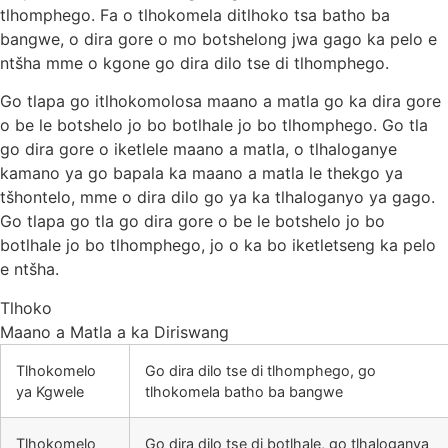
tlhomphego. Fa o tlhokomela ditlhoko tsa batho ba
bangwe, o dira gore o mo botshelong jwa gago ka pelo e
ntšha mme o kgone go dira dilo tse di tlhomphego.
Go tlapa go itlhokomolosa maano a matla go ka dira gore
o be le botshelo jo bo botlhale jo bo tlhomphego. Go tla
go dira gore o iketlele maano a matla, o tlhaloganye
kamano ya go bapala ka maano a matla le thekgo ya
tšhontelo, mme o dira dilo go ya ka tlhaloganyo ya gago.
Go tlapa go tla go dira gore o be le botshelo jo bo
botlhale jo bo tlhomphego, jo o ka bo iketletseng ka pelo
e ntšha.
Tlhoko
Maano a Matla a ka Diriswang
Tlhokomelo
Go dira dilo tse di tlhomphego, go
ya Kgwele
tlhokomela batho ba bangwe
Tlhokomelo
Go dira dilo tse di botlhale, go tlhaloganya