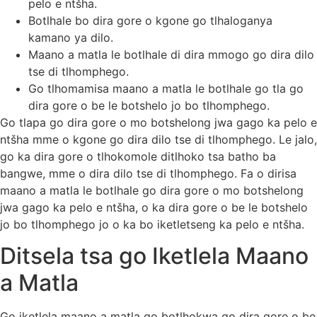
pelo e ntšha.
Botlhale bo dira gore o kgone go tlhaloganya
kamano ya dilo.
Maano a matla le botlhale di dira mmogo go dira dilo
tse di tlhomphego.
Go tlhomamisa maano a matla le botlhale go tla go
dira gore o be le botshelo jo bo tlhomphego.
Go tlapa go dira gore o mo botshelong jwa gago ka pelo e
ntšha mme o kgone go dira dilo tse di tlhomphego. Le jalo,
go ka dira gore o tlhokomole ditlhoko tsa batho ba
bangwe, mme o dira dilo tse di tlhomphego. Fa o dirisa
maano a matla le botlhale go dira gore o mo botshelong
jwa gago ka pelo e ntšha, o ka dira gore o be le botshelo
jo bo tlhomphego jo o ka bo iketletseng ka pelo e ntšha.
Ditsela tsa go Iketlela Maano
a Matla
Go iketlela maano a matla go botlhokwa go dira gore o be