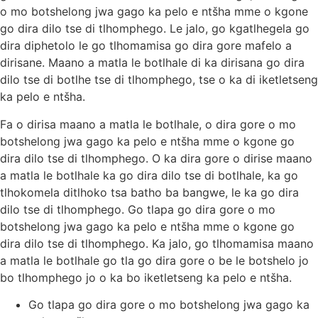
o mo botshelong jwa gago ka pelo e ntšha mme o kgone
go dira dilo tse di tlhomphego. Le jalo, go kgatlhegela go
dira diphetolo le go tlhomamisa go dira gore mafelo a
dirisane. Maano a matla le botlhale di ka dirisana go dira
dilo tse di botlhe tse di tlhomphego, tse o ka di iketletseng
ka pelo e ntšha.
Fa o dirisa maano a matla le botlhale, o dira gore o mo
botshelong jwa gago ka pelo e ntšha mme o kgone go
dira dilo tse di tlhomphego. O ka dira gore o dirise maano
a matla le botlhale ka go dira dilo tse di botlhale, ka go
tlhokomela ditlhoko tsa batho ba bangwe, le ka go dira
dilo tse di tlhomphego. Go tlapa go dira gore o mo
botshelong jwa gago ka pelo e ntšha mme o kgone go
dira dilo tse di tlhomphego. Ka jalo, go tlhomamisa maano
a matla le botlhale go tla go dira gore o be le botshelo jo
bo tlhomphego jo o ka bo iketletseng ka pelo e ntšha.
Go tlapa go dira gore o mo botshelong jwa gago ka