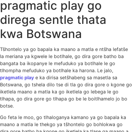
pragmatic play go
direga sentle thata
kwa Botswana
Tšhontelo ya go bapala ka maano a matla e ntšha lefatše
la meriana ya kgwele le botlhale, go dira gore batho ba
bangata ba ikopanye le mefuduko ya botlhale le go
tlhompha mefuduko ya botlhale ka harona. Le jalo,
pragmatic play
e ka dirisa setšhabeng sa masetla sa
Botswana, go tshela dilo tse di tla go dira gore o kgone go
iketlela maano a matla ka go iketlela go lebega le go
tlhapa, go dira gore go tlhapa go be le boitlhamelo jo bo
botse.
Go feta le moo, go tlhaloganya kamano ya go bapala ka
maano a matla le thekgo ya tšhontelo go bohlokwa go
dira gore batho ba kgone go iketlela ka tlase ga maano a