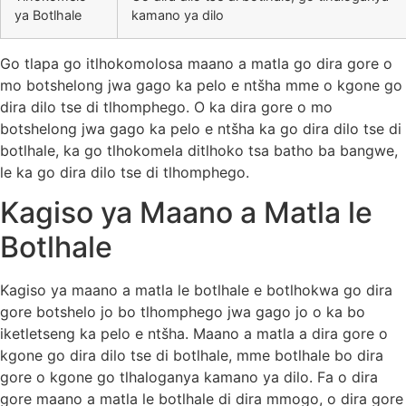
ya Botlhale
kamano ya dilo
Go tlapa go itlhokomolosa maano a matla go dira gore o
mo botshelong jwa gago ka pelo e ntšha mme o kgone go
dira dilo tse di tlhomphego. O ka dira gore o mo
botshelong jwa gago ka pelo e ntšha ka go dira dilo tse di
botlhale, ka go tlhokomela ditlhoko tsa batho ba bangwe,
le ka go dira dilo tse di tlhomphego.
Kagiso ya Maano a Matla le
Botlhale
Kagiso ya maano a matla le botlhale e botlhokwa go dira
gore botshelo jo bo tlhomphego jwa gago jo o ka bo
iketletseng ka pelo e ntšha. Maano a matla a dira gore o
kgone go dira dilo tse di botlhale, mme botlhale bo dira
gore o kgone go tlhaloganya kamano ya dilo. Fa o dira
gore maano a matla le botlhale di dira mmogo, o dira gore