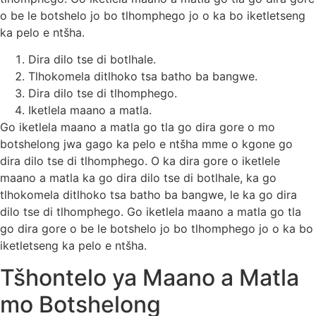
o be le botshelo jo bo tlhomphego jo o ka bo iketletseng
ka pelo e ntšha.
Dira dilo tse di botlhale.
Tlhokomela ditlhoko tsa batho ba bangwe.
Dira dilo tse di tlhomphego.
Iketlela maano a matla.
Go iketlela maano a matla go tla go dira gore o mo
botshelong jwa gago ka pelo e ntšha mme o kgone go
dira dilo tse di tlhomphego. O ka dira gore o iketlele
maano a matla ka go dira dilo tse di botlhale, ka go
tlhokomela ditlhoko tsa batho ba bangwe, le ka go dira
dilo tse di tlhomphego. Go iketlela maano a matla go tla
go dira gore o be le botshelo jo bo tlhomphego jo o ka bo
iketletseng ka pelo e ntšha.
Tšhontelo ya Maano a Matla
mo Botshelong