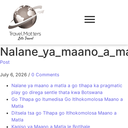
Nalane_ya_maano_a_mat
Post
July 6, 2026
/
0 Comments
Nalane ya maano a matla a go tlhapa ka pragmatic
play go direga sentle thata kwa Botswana
Go Tlhapa go Itumedisa Go Itlhokomolosa Maano a
Matla
Ditsela tsa go Tlhapa go Itlhokomolosa Maano a
Matla
Kagiso ya Maano a Matla le Botlhale