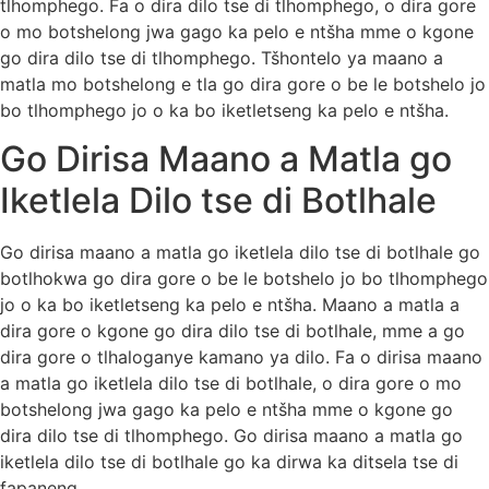
tlhomphego. Fa o dira dilo tse di tlhomphego, o dira gore
o mo botshelong jwa gago ka pelo e ntšha mme o kgone
go dira dilo tse di tlhomphego. Tšhontelo ya maano a
matla mo botshelong e tla go dira gore o be le botshelo jo
bo tlhomphego jo o ka bo iketletseng ka pelo e ntšha.
Go Dirisa Maano a Matla go
Iketlela Dilo tse di Botlhale
Go dirisa maano a matla go iketlela dilo tse di botlhale go
botlhokwa go dira gore o be le botshelo jo bo tlhomphego
jo o ka bo iketletseng ka pelo e ntšha. Maano a matla a
dira gore o kgone go dira dilo tse di botlhale, mme a go
dira gore o tlhaloganye kamano ya dilo. Fa o dirisa maano
a matla go iketlela dilo tse di botlhale, o dira gore o mo
botshelong jwa gago ka pelo e ntšha mme o kgone go
dira dilo tse di tlhomphego. Go dirisa maano a matla go
iketlela dilo tse di botlhale go ka dirwa ka ditsela tse di
fapaneng.