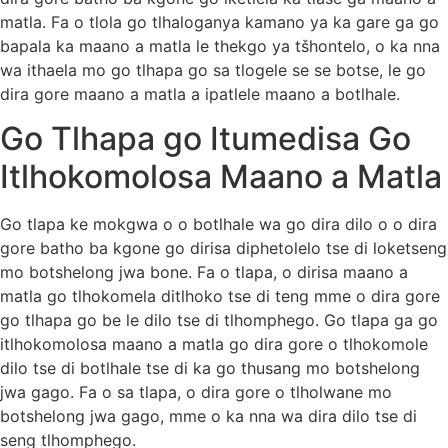
matla. Fa o tlola go tlhaloganya kamano ya ka gare ga go
bapala ka maano a matla le thekgo ya tšhontelo, o ka nna
wa ithaela mo go tlhapa go sa tlogele se se botse, le go
dira gore maano a matla a ipatlele maano a botlhale.
Go Tlhapa go Itumedisa Go
Itlhokomolosa Maano a Matla
Go tlapa ke mokgwa o o botlhale wa go dira dilo o o dira
gore batho ba kgone go dirisa diphetolelo tse di loketseng
mo botshelong jwa bone. Fa o tlapa, o dirisa maano a
matla go tlhokomela ditlhoko tse di teng mme o dira gore
go tlhapa go be le dilo tse di tlhomphego. Go tlapa ga go
itlhokomolosa maano a matla go dira gore o tlhokomole
dilo tse di botlhale tse di ka go thusang mo botshelong
jwa gago. Fa o sa tlapa, o dira gore o tlholwane mo
botshelong jwa gago, mme o ka nna wa dira dilo tse di
seng tlhomphego.