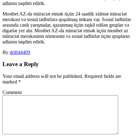
adlarını təqdim edirik.
Mostbet AZ-da müraciət etmək üçün 24 saatlik xidmət müraciət
merəkəsi və sosial tədbirlərə qoşulmaq imkanı var. Sosial tədbirlər
arasında canlı yarışmalar, qazanmaq üçün təşkil edilən gruplar və
digərlər yer alır. Mostbet AZ-da müraciət etmək üçün mostbet az
müraciət merəkəsinin nömrəsini və sosial tədbirlər üçün qrupların
adlarını təqdim edirik.
By
drift44409
Leave a Reply
Your email address will not be published.
Required fields are
marked
*
Comment