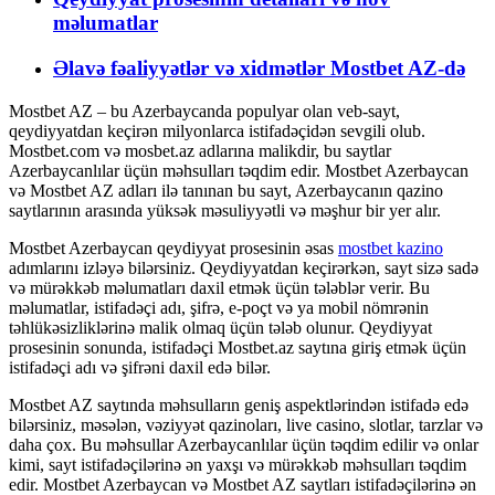
məlumatlar
Əlavə fəaliyyətlər və xidmətlər Mostbet AZ-də
Mostbet AZ – bu Azerbaycanda populyar olan veb-sayt,
qeydiyyatdan keçirən milyonlarca istifadəçidən sevgili olub.
Mostbet.com və mosbet.az adlarına malikdir, bu saytlar
Azerbaycanlılar üçün məhsulları təqdim edir. Mostbet Azerbaycan
və Mostbet AZ adları ilə tanınan bu sayt, Azerbaycanın qazino
saytlarının arasında yüksək məsuliyyətli və məşhur bir yer alır.
Mostbet Azerbaycan qeydiyyat prosesinin əsas
mostbet kazino
adımlarını izləyə bilərsiniz. Qeydiyyatdan keçirərkən, sayt sizə sadə
və mürəkkəb məlumatları daxil etmək üçün tələblər verir. Bu
məlumatlar, istifadəçi adı, şifrə, e-poçt və ya mobil nömrənin
təhlükəsizliklərinə malik olmaq üçün tələb olunur. Qeydiyyat
prosesinin sonunda, istifadəçi Mostbet.az saytına giriş etmək üçün
istifadəçi adı və şifrəni daxil edə bilər.
Mostbet AZ saytında məhsulların geniş aspektlərindən istifadə edə
bilərsiniz, məsələn, vəziyyət qazinoları, live casino, slotlar, tarzlar və
daha çox. Bu məhsullar Azerbaycanlılar üçün təqdim edilir və onlar
kimi, sayt istifadəçilərinə ən yaxşı və mürəkkəb məhsulları təqdim
edir. Mostbet Azerbaycan və Mostbet AZ saytları istifadəçilərinə ən