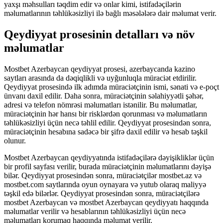
yaxşı məhsulları təqdim edir və onlar kimi, istifadəçilərin
məlumatlarının təhlükəsizliyi ilə bağlı məsələlərə dair məlumat verir.
Qeydiyyat prosesinin detalları və növ
məlumatlar
Mostbet Azerbaycan qeydiyyat prosesi, azerbaycanda kazino
saytları arasında da dəqiqlikli və uyğunluqla müraciət etdirilir.
Qeydiyyat prosesində ilk adımda müraciətçinin ismi, sənati və e-poçt
ünvanı daxil edilir. Daha sonra, müraciətçinin səlahiyyətli şəhər,
adresi və telefon nömrəsi məlumatları istənilir. Bu məlumatlar,
müraciətçinin hər hansı bir risklərdən qorunması və məlumatların
təhlükəsizliyi üçün necə təhlil edilir. Qeydiyyat prosesindən sonra,
müraciətçinin hesabına sadəcə bir şifrə daxil edilir və hesab təşkil
olunur.
Mostbet Azerbaycan qeydiyyatında istifadəçilərə dəyişikliklər üçün
bir profil sayfası verilir, burada müraciətçinin məlumatlarını dəyişə
bilər. Qeydiyyat prosesindən sonra, müraciətçilər mostbet.az və
mostbet.com saytlarında oyun oynayara və yutub olaraq maliyyə
təşkil edə bilərlər. Qeydiyyat prosesindən sonra, müraciətçilərə
mostbet Azerbaycan və mostbet Azerbaycan qeydiyyatı haqqında
məlumatlar verilir və hesablarının təhlükəsizliyi üçün necə
məlumatları korumaq haqqında məlumat verilir.