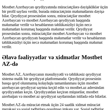
Mostbet Azerbaycan qeydiyyatında müraciətçilərə dəyişikliklər üçün
bir profil sayfası verilir, burada müraciətçinin məlumatlarını dəyişə
bilər. Qeydiyyat prosesindən sonra, müraciətçilər mostbet
Azerbaycan və mostbet Azerbaycan qeydiyyatı haqqında
məlumatlar verilir və hesablarının təhlükəsizliyi üçün necə
məlumatları korumaq haqqında məlumat verilir. Qeydiyyat
prosesindən sonra, müraciətçilər mostbet Azerbaycan və mostbet
Azerbaycan qeydiyyatı haqqında məlumatlar verilir və hesablarının
təhlükəsizliyi üçün necə məlumatları korumaq haqqında məlumat
verilir.
Əlavə fəaliyyətlər və xidmətlər Mostbet
AZ-də
Mostbet AZ, Azerbaycanın məsuliyyətli və təhlükəsiz qeydiyyat
sistemə malik bir qeydiyyat platformasıdır. Qeydiyyat prosesinin
basqa qeyd olunmamış kolaylıqla tamamlanması üçün mostbet
azerbaycan qeydiyyat saytına keçid edin və mostbet.az adresindən
qeydiyyatdan keçin. Qeydiyyatdan keçirən müştərilər, mostbet
azerbaijan və mostbet az qeydiyyat saytlarından istifadə edə bilərlər.
Mostbet AZ-da müraciət etmək üçün 24 saatlik xidmət müraciət
merəkəsi və sosial tədbirlərə qoşulmaq imkanı var. Sosial tədbirlər