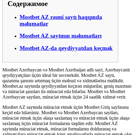
Содержимое
Mostbet AZ rəsmi saytı haqqında
məlumatlar
Mostbet AZ saytının məlumatları
Mostbet AZ-da qeydiyyatdan keçmək
Mostbet Azerbaycan və Mostbet Azerbaijan adlı sayt, Azerbaycanlı
qeydiyyatçıları üçün ideal bir secenekdir. Mostbet AZ saytı,
qazanma şansını artırmaq üçün məhsul və xidmətlərinə malikdir.
Mostbet.az saytında qeydiyyatdan keçirən müştərilər, geniş məzmun
və müraciət şansları ilə müraciət edə bilərlər. Mostbet və Mostbet
Azerbaycan saytları, müraciət etmək üçün 24 saatlik xidmət verir.
Mostbet AZ saytında müraciət etmək üçün Mostbet Giriş sayfasına
keçid edə bilərsiniz. Mostbet və Mostbet Azerbaycan saytları,
müraciət etmək üçün əlaqə saxlamaq və müraciət etmək üçün əlaqə
saxlamaq üçün müraciət formalarını təqdim edir. Mostbet AZ
saytında müraciət etmək, müraciət formalarını dolduraraq və
xidmətçilərə müraciət etmək kimi əməliyyatlarla müraciət etmək olar.