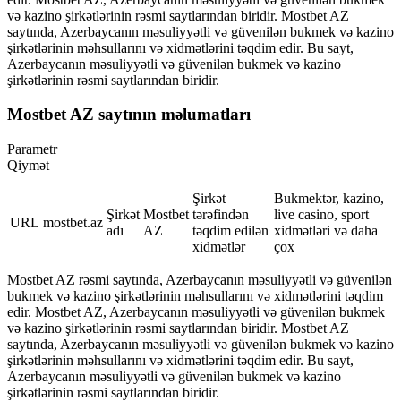
və kazino şirkətlərinin rəsmi saytlarından biridir. Mostbet AZ
saytında, Azerbaycanın məsuliyyətli və güvenilən bukmek və kazino
şirkətlərinin məhsullarını və xidmətlərini təqdim edir. Bu sayt,
Azerbaycanın məsuliyyətli və güvenilən bukmek və kazino
şirkətlərinin rəsmi saytlarından biridir.
Mostbet AZ saytının məlumatları
Parametr
Qiymət
Şirkət
Bukmektər, kazino,
Şirkət
Mostbet
tərəfindən
live casino, sport
URL
mostbet.az
adı
AZ
təqdim edilən
xidmətləri və daha
xidmətlər
çox
Mostbet AZ rəsmi saytında, Azerbaycanın məsuliyyətli və güvenilən
bukmek və kazino şirkətlərinin məhsullarını və xidmətlərini təqdim
edir. Mostbet AZ, Azerbaycanın məsuliyyətli və güvenilən bukmek
və kazino şirkətlərinin rəsmi saytlarından biridir. Mostbet AZ
saytında, Azerbaycanın məsuliyyətli və güvenilən bukmek və kazino
şirkətlərinin məhsullarını və xidmətlərini təqdim edir. Bu sayt,
Azerbaycanın məsuliyyətli və güvenilən bukmek və kazino
şirkətlərinin rəsmi saytlarından biridir.