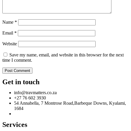
Name
*
Email
*
Website
Save my name, email, and website in this browser for the next
time I comment.
Get in touch
info@travmatters.co.za
+27 76 602 3930
54 Annabella, 7 Montrose Road,Barbeque Downs, Kyalami,
1684
Services