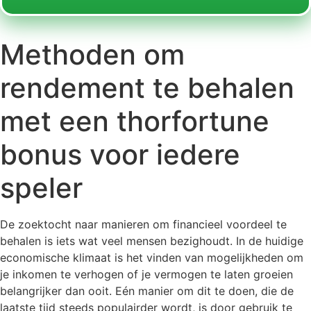
Methoden om
rendement te behalen
met een thorfortune
bonus voor iedere
speler
De zoektocht naar manieren om financieel voordeel te
behalen is iets wat veel mensen bezighoudt. In de huidige
economische klimaat is het vinden van mogelijkheden om
je inkomen te verhogen of je vermogen te laten groeien
belangrijker dan ooit. Eén manier om dit te doen, die de
laatste tijd steeds populairder wordt, is door gebruik te