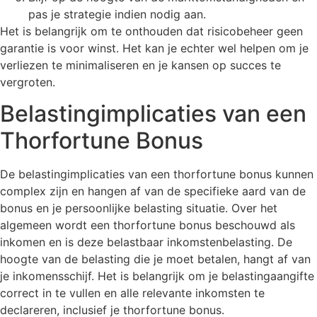
pas je strategie indien nodig aan.
Het is belangrijk om te onthouden dat risicobeheer geen
garantie is voor winst. Het kan je echter wel helpen om je
verliezen te minimaliseren en je kansen op succes te
vergroten.
Belastingimplicaties van een
Thorfortune Bonus
De belastingimplicaties van een thorfortune bonus kunnen
complex zijn en hangen af van de specifieke aard van de
bonus en je persoonlijke belasting situatie. Over het
algemeen wordt een thorfortune bonus beschouwd als
inkomen en is deze belastbaar inkomstenbelasting. De
hoogte van de belasting die je moet betalen, hangt af van
je inkomensschijf. Het is belangrijk om je belastingaangifte
correct in te vullen en alle relevante inkomsten te
declareren, inclusief je thorfortune bonus.