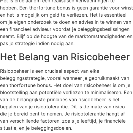
Het is cruciaal om een realistisch verwachtingen te
hebben. Een thorfortune bonus is geen garantie voor winst
en het is mogelijk om geld te verliezen. Het is essentieel
om je eigen onderzoek te doen en advies in te winnen van
een financieel adviseur voordat je beleggingsbeslissingen
neemt. Blijf op de hoogte van de marktomstandigheden en
pas je strategie indien nodig aan.
Het Belang van Risicobeheer
Risicobeheer is een cruciaal aspect van elke
beleggingsstrategie, vooral wanneer je gebruikmaakt van
een thorfortune bonus. Het doel van risicobeheer is om je
blootstelling aan potentiële verliezen te minimaliseren. Een
van de belangrijkste principes van risicobeheer is het
bepalen van je risicotolerantie. Dit is de mate van risico
die je bereid bent te nemen. Je risicotolerantie hangt af
van verschillende factoren, zoals je leeftijd, je financiële
situatie, en je beleggingsdoelen.