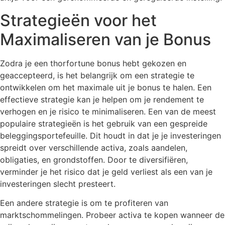
Strategieën voor het
Maximaliseren van je Bonus
Zodra je een thorfortune bonus hebt gekozen en
geaccepteerd, is het belangrijk om een strategie te
ontwikkelen om het maximale uit je bonus te halen. Een
effectieve strategie kan je helpen om je rendement te
verhogen en je risico te minimaliseren. Een van de meest
populaire strategieën is het gebruik van een gespreide
beleggingsportefeuille. Dit houdt in dat je je investeringen
spreidt over verschillende activa, zoals aandelen,
obligaties, en grondstoffen. Door te diversifiëren,
verminder je het risico dat je geld verliest als een van je
investeringen slecht presteert.
Een andere strategie is om te profiteren van
marktschommelingen. Probeer activa te kopen wanneer de