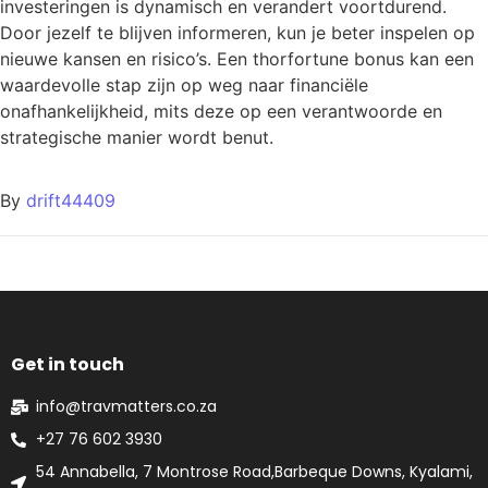
investeringen is dynamisch en verandert voortdurend.
Door jezelf te blijven informeren, kun je beter inspelen op
nieuwe kansen en risico’s. Een thorfortune bonus kan een
waardevolle stap zijn op weg naar financiële
onafhankelijkheid, mits deze op een verantwoorde en
strategische manier wordt benut.
By
drift44409
Get in touch
info@travmatters.co.za
+27 76 602 3930
54 Annabella, 7 Montrose Road,Barbeque Downs, Kyalami,