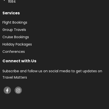
1684
Services
Flight Bookings
Group Travels
Cruise Bookings
Holiday Packages
Conferences
Connect with Us
Subscribe and follow us on social media to get updates on
Travel Matters