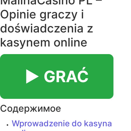
MalinaCasino PL –
Opinie graczy i
doświadczenia z
kasynem online
▶️ GRAĆ
Содержимое
Wprowadzenie do kasyna