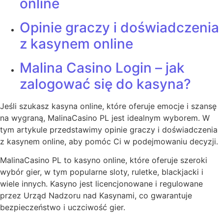
online
Opinie graczy i doświadczenia
z kasynem online
Malina Casino Login – jak
zalogować się do kasyna?
Jeśli szukasz kasyna online, które oferuje emocje i szansę
na wygraną, MalinaCasino PL jest idealnym wyborem. W
tym artykule przedstawimy opinie graczy i doświadczenia
z kasynem online, aby pomóc Ci w podejmowaniu decyzji.
MalinaCasino PL to kasyno online, które oferuje szeroki
wybór gier, w tym popularne sloty, ruletke, blackjacki i
wiele innych. Kasyno jest licencjonowane i regulowane
przez Urząd Nadzoru nad Kasynami, co gwarantuje
bezpieczeństwo i uczciwość gier.