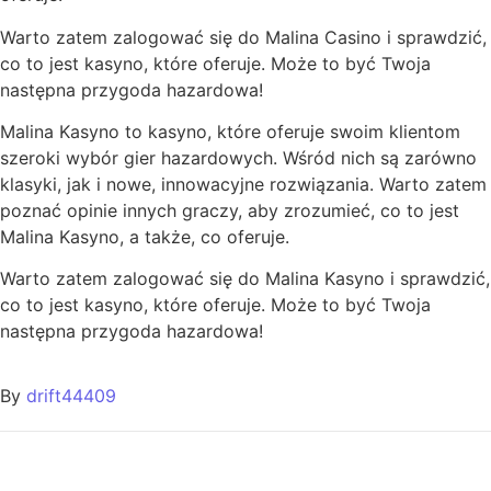
Warto zatem zalogować się do Malina Casino i sprawdzić,
co to jest kasyno, które oferuje. Może to być Twoja
następna przygoda hazardowa!
Malina Kasyno to kasyno, które oferuje swoim klientom
szeroki wybór gier hazardowych. Wśród nich są zarówno
klasyki, jak i nowe, innowacyjne rozwiązania. Warto zatem
poznać opinie innych graczy, aby zrozumieć, co to jest
Malina Kasyno, a także, co oferuje.
Warto zatem zalogować się do Malina Kasyno i sprawdzić,
co to jest kasyno, które oferuje. Może to być Twoja
następna przygoda hazardowa!
By
drift44409