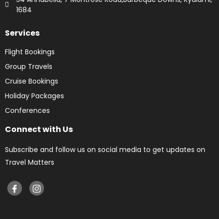
1684
Services
Flight Bookings
Group Travels
Cruise Bookings
Holiday Packages
Conferences
Connect with Us
Subscribe and follow us on social media to get updates on
Travel Matters