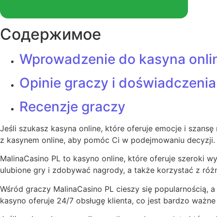
Содержимое
Wprowadzenie do kasyna onli
Opinie graczy i doświadczenia
Recenzje graczy
Jeśli szukasz kasyna online, które oferuje emocje i szan
z kasynem online, aby pomóc Ci w podejmowaniu decyzji.
MalinaCasino PL to kasyno online, które oferuje szeroki wy
ulubione gry i zdobywać nagrody, a także korzystać z róż
Wśród graczy MalinaCasino PL cieszy się popularnością, a 
kasyno oferuje 24/7 obsługę klienta, co jest bardzo ważne