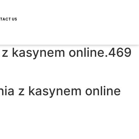
TACT US
 z kasynem online.469
nia z kasynem online