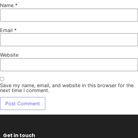
Name
*
Email
*
Website
Save my name, email, and website in this browser for the
next time I comment.
Get in touch