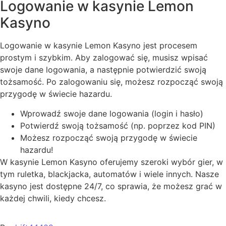
Logowanie w kasynie Lemon
Kasyno
Logowanie w kasynie Lemon Kasyno jest procesem
prostym i szybkim. Aby zalogować się, musisz wpisać
swoje dane logowania, a następnie potwierdzić swoją
tożsamość. Po zalogowaniu się, możesz rozpocząć swoją
przygodę w świecie hazardu.
Wprowadź swoje dane logowania (login i hasło)
Potwierdź swoją tożsamość (np. poprzez kod PIN)
Możesz rozpocząć swoją przygodę w świecie
hazardu!
W kasynie Lemon Kasyno oferujemy szeroki wybór gier, w
tym ruletka, blackjacka, automatów i wiele innych. Nasze
kasyno jest dostępne 24/7, co sprawia, że możesz grać w
każdej chwili, kiedy chcesz.