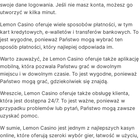
swoje dane logowania. Jeśli nie masz konta, możesz go
utworzyć w kilka minut.
Lemon Casino oferuje wiele sposobów płatności, w tym
kart kredytowych, e-walletów i transferów bankowych. To
jest wygodne, ponieważ Państwo mogą wybrać ten
sposób płatności, który najlepiej odpowiada im.
Warto zauważyć, że Lemon Casino oferuje także aplikację
mobilną, która pozwala Państwu grać w dowolnym
miejscu i w dowolnym czasie. To jest wygodne, ponieważ
Państwo mogą grać, gdziekolwiek się znajdą.
Wreszcie, Lemon Casino oferuje także obsługę klienta,
która jest dostępna 24/7. To jest ważne, ponieważ w
przypadku problemów lub pytań, Państwo mogą zawsze
uzyskać pomoc.
W sumie, Lemon Casino jest jednym z najlepszych kasyn
online, które oferują szeroki wybór gier, łatwość w użyciu,