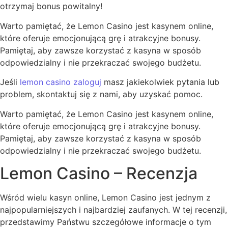
otrzymaj bonus powitalny!
Warto pamiętać, że Lemon Casino jest kasynem online,
które oferuje emocjonującą grę i atrakcyjne bonusy.
Pamiętaj, aby zawsze korzystać z kasyna w sposób
odpowiedzialny i nie przekraczać swojego budżetu.
Jeśli
lemon casino zaloguj
masz jakiekolwiek pytania lub
problem, skontaktuj się z nami, aby uzyskać pomoc.
Warto pamiętać, że Lemon Casino jest kasynem online,
które oferuje emocjonującą grę i atrakcyjne bonusy.
Pamiętaj, aby zawsze korzystać z kasyna w sposób
odpowiedzialny i nie przekraczać swojego budżetu.
Lemon Casino – Recenzja
Wśród wielu kasyn online, Lemon Casino jest jednym z
najpopularniejszych i najbardziej zaufanych. W tej recenzji,
przedstawimy Państwu szczegółowe informacje o tym