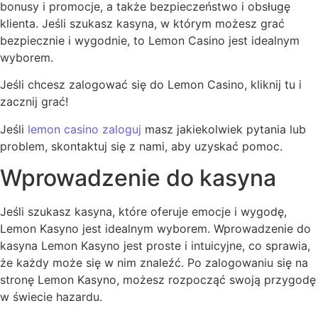
bonusy i promocje, a także bezpieczeństwo i obsługę
klienta. Jeśli szukasz kasyna, w którym możesz grać
bezpiecznie i wygodnie, to Lemon Casino jest idealnym
wyborem.
Jeśli chcesz zalogować się do Lemon Casino, kliknij tu i
zacznij grać!
Jeśli
lemon casino zaloguj
masz jakiekolwiek pytania lub
problem, skontaktuj się z nami, aby uzyskać pomoc.
Wprowadzenie do kasyna
Jeśli szukasz kasyna, które oferuje emocje i wygodę,
Lemon Kasyno jest idealnym wyborem. Wprowadzenie do
kasyna Lemon Kasyno jest proste i intuicyjne, co sprawia,
że każdy może się w nim znaleźć. Po zalogowaniu się na
stronę Lemon Kasyno, możesz rozpocząć swoją przygodę
w świecie hazardu.