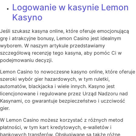
Logowanie w kasynie Lemon
Kasyno
Jeśli szukasz kasyna online, które oferuje emocjonującą
grę i atrakcyjne bonusy, Lemon Casino jest idealnym
wyborem. W naszym artykule przedstawiamy
szczegółową recenzję tego kasyna, aby pomóc Ci w
podejmowaniu decyzji.
Lemon Casino to nowoczesne kasyno online, które oferuje
szeroki wybór gier hazardowych, w tym ruletki,
automatów, blackjacka i wiele innych. Kasyno jest
licencjonowane i regulowane przez Urząd Nadzoru nad
Kasynami, co gwarantuje bezpieczeństwo i uczciwość
gier.
W Lemon Casino możesz korzystać z różnych metod
płatności, w tym kart kredytowych, e-walletów i
bankowych transferów. Obsługiwane są także różne