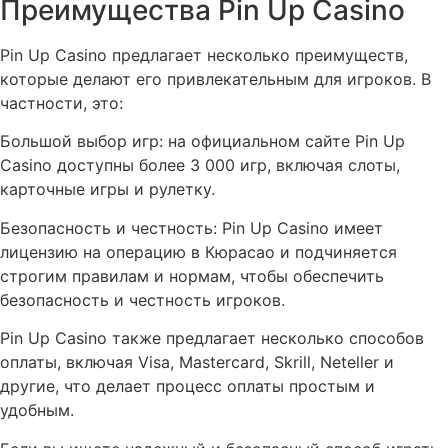
Преимущества Pin Up Casino
Pin Up Casino предлагает несколько преимуществ,
которые делают его привлекательным для игроков. В
частности, это:
Большой выбор игр: на официальном сайте Pin Up
Casino доступны более 3 000 игр, включая слоты,
карточные игры и рулетку.
Безопасность и честность: Pin Up Casino имеет
лицензию на операцию в Кюрасао и подчиняется
строгим правилам и нормам, чтобы обеспечить
безопасность и честность игроков.
Pin Up Casino также предлагает несколько способов
оплаты, включая Visa, Mastercard, Skrill, Neteller и
другие, что делает процесс оплаты простым и
удобным.