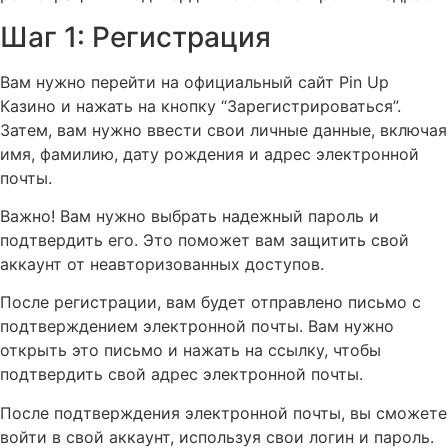
Шаг 1: Регистрация
Вам нужно перейти на официальный сайт Pin Up
Казино и нажать на кнопку “Зарегистрироваться”.
Затем, вам нужно ввести свои личные данные, включая
имя, фамилию, дату рождения и адрес электронной
почты.
Важно! Вам нужно выбрать надежный пароль и
подтвердить его. Это поможет вам защитить свой
аккаунт от неавторизованных доступов.
После регистрации, вам будет отправлено письмо с
подтверждением электронной почты. Вам нужно
открыть это письмо и нажать на ссылку, чтобы
подтвердить свой адрес электронной почты.
После подтверждения электронной почты, вы сможете
войти в свой аккаунт, используя свои логин и пароль.