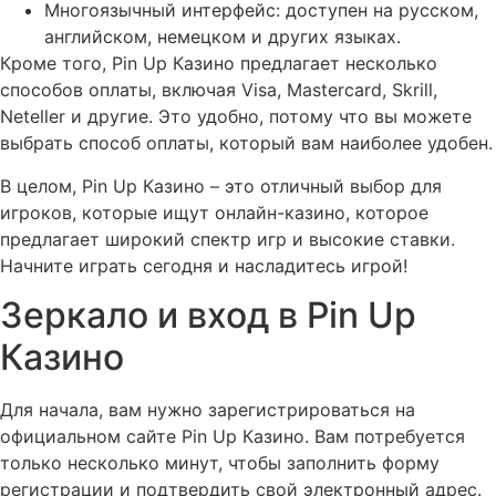
Многоязычный интерфейс: доступен на русском,
английском, немецком и других языках.
Кроме того, Pin Up Казино предлагает несколько
способов оплаты, включая Visa, Mastercard, Skrill,
Neteller и другие. Это удобно, потому что вы можете
выбрать способ оплаты, который вам наиболее удобен.
В целом, Pin Up Казино – это отличный выбор для
игроков, которые ищут онлайн-казино, которое
предлагает широкий спектр игр и высокие ставки.
Начните играть сегодня и насладитесь игрой!
Зеркало и вход в Pin Up
Казино
Для начала, вам нужно зарегистрироваться на
официальном сайте Pin Up Казино. Вам потребуется
только несколько минут, чтобы заполнить форму
регистрации и подтвердить свой электронный адрес.