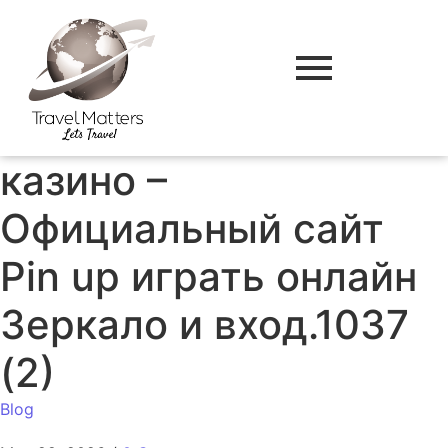
казино –
Официальный сайт
Pin up играть онлайн
Зеркало и вход.1037
(2)
Blog