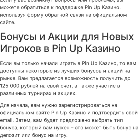
можете обратиться к поддержке Pin Up Казино,
используя форму обратной связи на официальном
сайте.
Бонусы и Акции для Новых
Игроков в Pin Up Казино
Если вы только начали играть в Pin Up Казино, то вам
доступны некоторые из лучших бонусов и акций на
рынке. Вам предлагается возможность получить до
125 000 рублей на свой счет, а также участие в
различных турнирах и акциях.
Для начала, вам нужно зарегистрироваться на
официальном сайте Pin Up Казино и подтвердить свой
email. Затем, вам будет предложено выбрать тип
бонуса, который вам нужен – это может быть бонус на
депозит или бонус на игру.