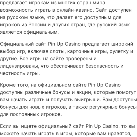
предлагает игрокам из многих стран мира
возможность играть в онлайн-казино. Сайт доступен
на русском языке, что делает его доступным для
игроков из России и других стран, где русский язык
является официальным.
Официальный сайт Pin Up Casino предлагает широкий
выбор игр, включая слоты, карточные игры, рулетку и
другие. Все игры на сайте проверены и
лицензированы, что обеспечивает безопасность и
честность игры.
Кроме того, на официальном сайте Pin Up Casino
доступны различные бонусы и акции, которые помогут
вам начать играть и получать выигрыши. Вам доступны
бонусы для новых игроков, а также регулярные бонусы
для постоянных игроков.
Если вы ищете официальный сайт Pin Up Casino, то вы
можете начать играть в игры, которые вам нравятся,