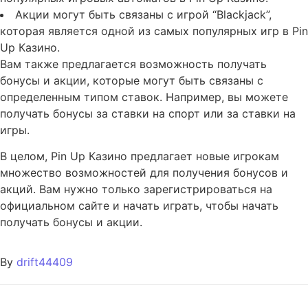
Акции могут быть связаны с игрой “Blackjack”,
которая является одной из самых популярных игр в Pin
Up Казино.
Вам также предлагается возможность получать
бонусы и акции, которые могут быть связаны с
определенным типом ставок. Например, вы можете
получать бонусы за ставки на спорт или за ставки на
игры.
В целом, Pin Up Казино предлагает новые игрокам
множество возможностей для получения бонусов и
акций. Вам нужно только зарегистрироваться на
официальном сайте и начать играть, чтобы начать
получать бонусы и акции.
By
drift44409