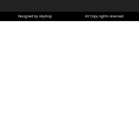
Designed by skydrop
All Copy rights reserved