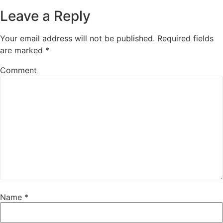
Leave a Reply
Your email address will not be published.
Required fields
are marked
*
Comment
Name
*