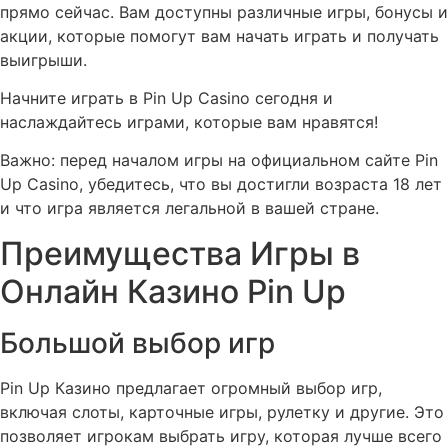
прямо сейчас. Вам доступны различные игры, бонусы и
акции, которые помогут вам начать играть и получать
выигрыши.
Начните играть в Pin Up Casino сегодня и
наслаждайтесь играми, которые вам нравятся!
Важно: перед началом игры на официальном сайте Pin
Up Casino, убедитесь, что вы достигли возраста 18 лет
и что игра является легальной в вашей стране.
Преимущества Игры в
Онлайн Казино Pin Up
Большой выбор игр
Pin Up Казино предлагает огромный выбор игр,
включая слоты, карточные игры, рулетку и другие. Это
позволяет игрокам выбрать игру, которая лучше всего