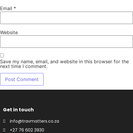
Email
*
Website
Save my name, email, and website in this browser for the
next time I comment.
Get in touch
info@travmatters.co.za
+27 76 602 3930