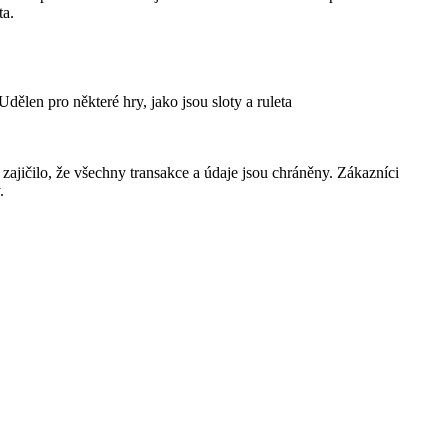
ta.
Udělen pro některé hry, jako jsou sloty a ruleta
 zajičilo, že všechny transakce a údaje jsou chráněny. Zákazníci
.