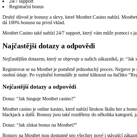
24/7 support
Registrační bonus
Druhý důvod je bonusy a slevy, které Mostbet Casino nabízí. Mostbet 
dá 100% bonusu na první vklad.
Mostbet Casino také nabízí 24/7 support, který vám může pomoci s 
Najčastější dotazy a odpovědi
Nejčastějším dotazem, který se objevuje u našich zákazníků, je: “Jak 
Registrovat se na Mostbet je poměrně jednoduchý proces. Nejprve je nut
osobní údaje. Po vyplnění formuláře je nutné kliknout na tlačítko “Regis
Nejčastější dotazy a odpovědi
Dotaz: “Jak funguje Mostbet casino?”
Mostbet casino je online kasino, které nabízí širokou škálu her a bonu
blackjack a další. Bonusy jsou také rozděleny do několika kategorií, j
Dotaz: “Jak získat bonus na Mostbet?”
Bonusy na Mostbet jsou dostupné pro všechny nové i stávající zákazník