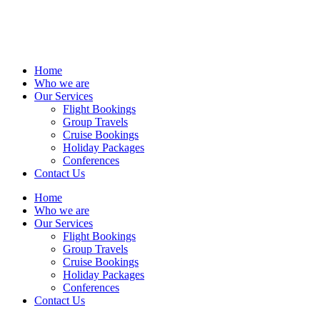
Home
Who we are
Our Services
Flight Bookings
Group Travels
Cruise Bookings
Holiday Packages
Conferences
Contact Us
Home
Who we are
Our Services
Flight Bookings
Group Travels
Cruise Bookings
Holiday Packages
Conferences
Contact Us