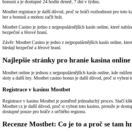
bonusů a je dostupné 24 hodin denně, 7 dní v týdnu.
Mostbet registrace je další důvod, proč se hráči rozhodnout pro toto ka
her a bonusů a mohou začít hrát.
Mostbet Casino je jedno z nejpopulárnějších kasín online, které nabíze
bezpečné a férové hraní.
Závěr: Mostbet Casino je jedno z nejpopulárnějších kasín online, které
hledají bezpečné a férové hraní.
Najlepšie stránky pro hranie kasina online
Mostbet online je jednou z nejpopulárnějších kasín online, kde můžete
sloty a další hry. Mostbet casino bonus je další důvod, proč si vybrat
Registrace v kasinu Mostbet
Registrace v kasinu Mostbet je poměrně jednoduchý proces. Stačí klikn
Mostbet cz je další důvod, proč si vybrat toto kasino, protože je dost
dostupné pouze pro hráče z určitého regionu.
Recenze Mostbet: Co je to a proč se tam h