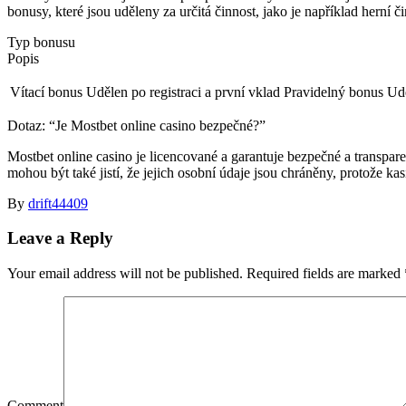
bonusy, které jsou uděleny za určitá činnost, jako je například herní č
Typ bonusu
Popis
Vítací bonus
Udělen po registraci a první vklad
Pravidelný bonus
Udě
Dotaz: “Je Mostbet online casino bezpečné?”
Mostbet online casino je licencované a garantuje bezpečné a transparen
mohou být také jistí, že jejich osobní údaje jsou chráněny, protože ka
By
drift44409
Leave a Reply
Your email address will not be published.
Required fields are marked
Comment