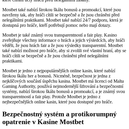
Mostbet také nabízí širokou škálu bonusů a promoakcí, které jsou
navrženy tak, aby hráči cítili se bezpečně a že jsou chráněni před
nelegálními praktikami. Mostbet také nabízí 24/7 podporu, která je
dostupná pro hráče, kteří potřebují pomoc nebo mají dotazy.
Mostbet je také známý svou transparentností a fair play. Kasino
zveřejňuje všechny informace o hrách a jejich výsledcích, aby hráči
věděli, že jsou hrách fair a že jsou výsledky transparentní. Mostbet
také nabízí možnost pro hráče, aby si zvolili své vlastní hraní, aby se
hráči cítili se bezpečně a že jsou chráněni před nelegálními
praktikami.
Mostbet je jedno z nejpopulárnějších online kasin, které nabízí
širokou škálu her a bonusů. Nicméně, bezpečnost je jedna z
nejklíčových součástí úspěchu kasina. Mostbet má licenci od Malta
Gaming Authority, používá nejmodernější šifrování a bezpečnostní
systémy, nabízí širokou škálu bonusů a promoakcí, a je známý svou
transparentností a fair play. Protože Mostbet je jedno z
nejbezpečnějších online kasin, které jsou dostupné pro hráče.
Bezpečnostný systém a protikorumpný
opatrenie v Kasine Mostbet