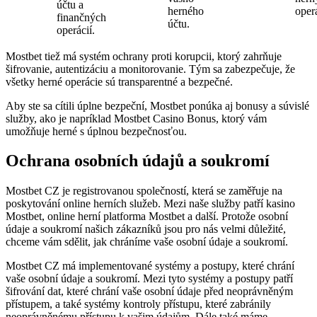
účtu a
herného
operá
finančných
účtu.
operácií.
Mostbet tiež má systém ochrany proti korupcii, ktorý zahrňuje
šifrovanie, autentizáciu a monitorovanie. Tým sa zabezpečuje, že
všetky herné operácie sú transparentné a bezpečné.
Aby ste sa cítili úplne bezpeční, Mostbet ponúka aj bonusy a súvislé
služby, ako je napríklad Mostbet Casino Bonus, ktorý vám
umožňuje herné s úplnou bezpečnosťou.
Ochrana osobních údajů a soukromí
Mostbet CZ je registrovanou společností, která se zaměřuje na
poskytování online herních služeb. Mezi naše služby patří kasino
Mostbet, online herní platforma Mostbet a další. Protože osobní
údaje a soukromí našich zákazníků jsou pro nás velmi důležité,
chceme vám sdělit, jak chráníme vaše osobní údaje a soukromí.
Mostbet CZ má implementované systémy a postupy, které chrání
vaše osobní údaje a soukromí. Mezi tyto systémy a postupy patří
šifrování dat, které chrání vaše osobní údaje před neoprávněným
přístupem, a také systémy kontroly přístupu, které zabránily
neoprávněnému přístupu k vašim údajům. Dále také máme