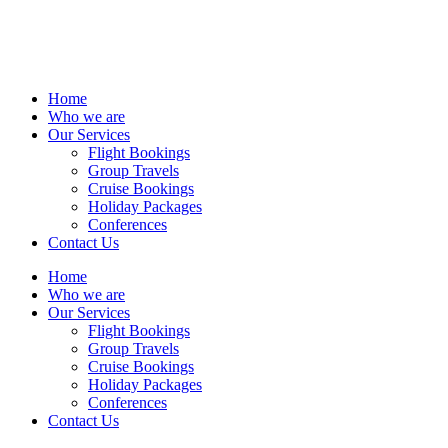
Home
Who we are
Our Services
Flight Bookings
Group Travels
Cruise Bookings
Holiday Packages
Conferences
Contact Us
Home
Who we are
Our Services
Flight Bookings
Group Travels
Cruise Bookings
Holiday Packages
Conferences
Contact Us