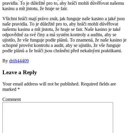
pravidla. To je důležité pro to, aby hráči mohli důvěřovat našemu
kasinu a mít jistotu, že hraje se fair.
Všichni hráči mají právo znát, jak funguje naše kasino a jaké jsou
naše pravidla. To je důležité pro to, aby hráči mohli důvěřovat
našemu kasinu a mít jistotu, že hraje se fair. Naše kasino je také
odpovědné za své činy a má systém kontroly a auditu, aby se
ujistilo, že vše funguje podle plánů. To znamená, že naše kasino je
schopné provést kontrolu a audit, aby se ujistilo, že vše funguje
podle plánů a že hráči jsou chráněni před nekalnými praktikami.
By
drift44409
Leave a Reply
Your email address will not be published.
Required fields are
marked
*
Comment