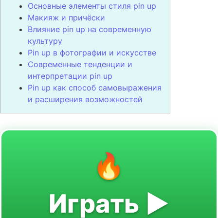
Основные элементы стиля pin up
Макияж и причёски
Влияние pin up на современную
культуру
Pin up в фотографии и искусстве
Современные тенденции и
интерпретации pin up
Pin up как способ самовыражения
и расширения возможностей
🔥
Играть ▶️