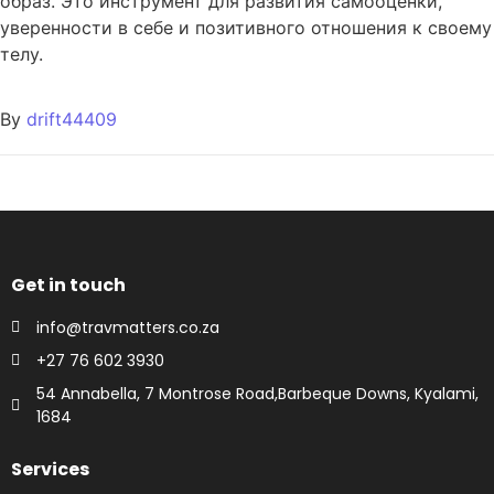
образ. Это инструмент для развития самооценки,
уверенности в себе и позитивного отношения к своему
телу.
By
drift44409
Get in touch
info@travmatters.co.za
+27 76 602 3930
54 Annabella, 7 Montrose Road,Barbeque Downs, Kyalami,
1684
Services