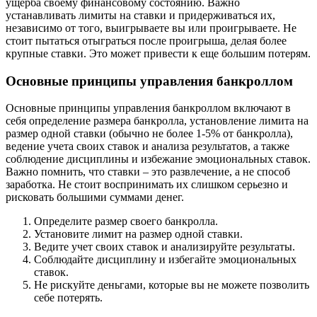
ущерба своему финансовому состоянию. Важно
устанавливать лимиты на ставки и придерживаться их,
независимо от того, выигрываете вы или проигрываете. Не
стоит пытаться отыграться после проигрыша, делая более
крупные ставки. Это может привести к еще большим потерям.
Основные принципы управления банкроллом
Основные принципы управления банкроллом включают в
себя определение размера банкролла, установление лимита на
размер одной ставки (обычно не более 1-5% от банкролла),
ведение учета своих ставок и анализа результатов, а также
соблюдение дисциплины и избежание эмоциональных ставок.
Важно помнить, что ставки – это развлечение, а не способ
заработка. Не стоит воспринимать их слишком серьезно и
рисковать большими суммами денег.
Определите размер своего банкролла.
Установите лимит на размер одной ставки.
Ведите учет своих ставок и анализируйте результаты.
Соблюдайте дисциплину и избегайте эмоциональных
ставок.
Не рискуйте деньгами, которые вы не можете позволить
себе потерять.