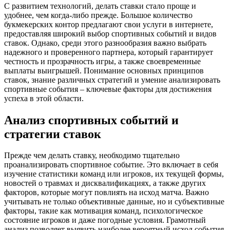
С развитием технологий, делать ставки стало проще и
удобнее, чем когда-либо прежде. Большое количество
букмекерских контор предлагают свои услуги в интернете,
предоставляя широкий выбор спортивных событий и видов
ставок. Однако, среди этого разнообразия важно выбрать
надежного и проверенного партнера, который гарантирует
честность и прозрачность игры, а также своевременные
выплаты выигрышей. Понимание основных принципов
ставок, знание различных стратегий и умение анализировать
спортивные события – ключевые факторы для достижения
успеха в этой области.
Анализ спортивных событий и
стратегии ставок
Прежде чем делать ставку, необходимо тщательно
проанализировать спортивное событие. Это включает в себя
изучение статистики команд или игроков, их текущей формы,
новостей о травмах и дисквалификациях, а также других
факторов, которые могут повлиять на исход матча. Важно
учитывать не только объективные данные, но и субъективные
факторы, такие как мотивация команд, психологическое
состояние игроков и даже погодные условия. Грамотный
анализ позволяет выявить наиболее вероятный исход события