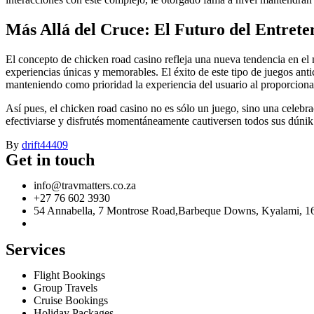
Más Allá del Cruce: El Futuro del Entret
El concepto de chicken road casino refleja una nueva tendencia en el 
experiencias únicas y memorables. El éxito de este tipo de juegos ant
manteniendo como prioridad la experiencia del usuario al proporcionar
Así pues, el chicken road casino no es sólo un juego, sino una celebrac
efectiviarse y disfrutés momentáneamente cautiversen todos sus dúnik
By
drift44409
Get in touch
info@travmatters.co.za
+27 76 602 3930
54 Annabella, 7 Montrose Road,Barbeque Downs, Kyalami, 1
Services
Flight Bookings
Group Travels
Cruise Bookings
Holiday Packages