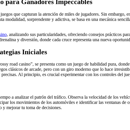
ino para Ganadores Impeccables
uegos que capturan la atención de miles de jugadores. Sin embargo, en 
sta modalidad, sorprendente y adictiva, se basa en una mecánica sencilla
sino
, analizando sus particularidades, ofreciendo consejos prácticos par
adrenalina y diversión, donde cada cruce representa una nueva oportuni
tegias Iniciales
ssy road casino”, se presenta como un juego de habilidad pura, donde el 
gos clásicos de arcade, pero con un giro moderno que lo hace irresistibl
y precisas. Al principio, es crucial experimentar con los controles del
mpo a analizar el patrón del tráfico. Observa la velocidad de los vehícul
cipar los movimientos de los automóviles e identificar las ventanas de 
o y mejorar tu toma de decisiones.