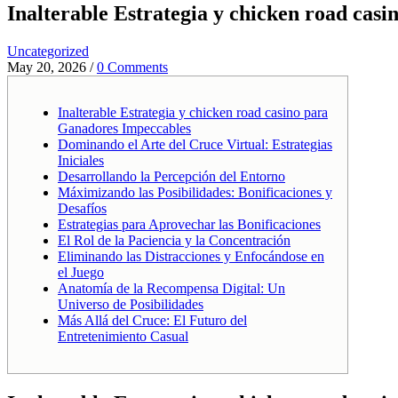
Inalterable Estrategia y chicken road cas
Uncategorized
May 20, 2026
/
0 Comments
Inalterable Estrategia y chicken road casino para
Ganadores Impeccables
Dominando el Arte del Cruce Virtual: Estrategias
Iniciales
Desarrollando la Percepción del Entorno
Máximizando las Posibilidades: Bonificaciones y
Desafíos
Estrategias para Aprovechar las Bonificaciones
El Rol de la Paciencia y la Concentración
Eliminando las Distracciones y Enfocándose en
el Juego
Anatomía de la Recompensa Digital: Un
Universo de Posibilidades
Más Allá del Cruce: El Futuro del
Entretenimiento Casual