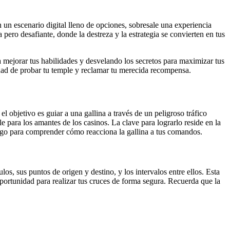
un escenario digital lleno de opciones, sobresale una experiencia
 pero desafiante, donde la destreza y la estrategia se convierten en tus
a mejorar tus habilidades y desvelando los secretos para maximizar tus
dad de probar tu temple y reclamar tu merecida recompensa.
objetivo es guiar a una gallina a través de un peligroso tráfico
e para los amantes de los casinos. La clave para lograrlo reside en la
 juego para comprender cómo reacciona la gallina a tus comandos.
os, sus puntos de origen y destino, y los intervalos entre ellos. Esta
oportunidad para realizar tus cruces de forma segura. Recuerda que la