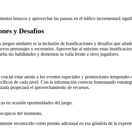
entos bruscos y aprovechar las pausas en el tráfico incrementará signifi
ones y Desafíos
ros juegos similares es la inclusión de bonificaciones y desafíos que a
evos personajes y escenarios. Aprovechar al máximo estas bonificacion
eba tus habilidades y demostrar tu valía frente a otros jugadores.
 crucial estar atento a los eventos especiales y promociones temporales
specíficos de cada nivel. Con la información correcta fomentando estrat
izada propiciará el aprovechamiento de recursos.
cas en ocasión oportunidades del juego.
elescopicos del momento.
amente reconocido como premio adicional en esa góndola de la experien