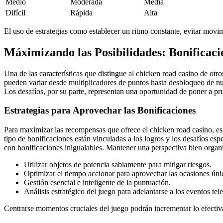
Medio
Moderada
Media
Difícil
Rápida
Alta
El uso de estrategias como establecer un ritmo constante, evitar movimi
Máximizando las Posibilidades: Bonificaci
Una de las características que distingue al chicken road casino de ot
pueden variar desde multiplicadores de puntos hasta desbloqueo de nu
Los desafíos, por su parte, representan una oportunidad de poner a pru
Estrategias para Aprovechar las Bonificaciones
Para maximizar las recompensas que ofrece el chicken road casino, es
tipo de bonificaciones están vinculadas a los logros y los desafíos e
con bonificaciones inigualables. Mantener una perspectiva bien organ
Utilizar objetos de potencia sabiamente para mitigar riesgos.
Optimizar el tiempo accionar para aprovechar las ocasiones úni
Gestión esencial e inteligente de la puntuación.
Análisis estratégico del juego para adelantarse a los eventos t
Centrarse momentos cruciales del juego podrán incrementar lo efectiv