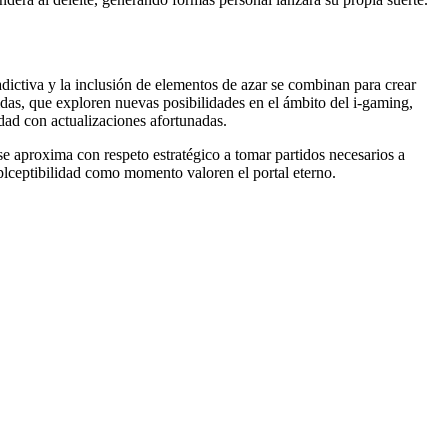
adictiva y la inclusión de elementos de azar se combinan para crear
idas, que exploren nuevas posibilidades en el ámbito del i-gaming,
dad con actualizaciones afortunadas.
 se aproxima con respeto estratégico a tomar partidos necesarios a
plceptibilidad como momento valoren el portal eterno.