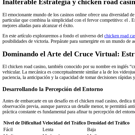
Inalterable Estrategia y chicken road cas
El emocionante mundo de los casinos online ofrece una diversidad de j
particular que combina la simplicidad con el fervor competitivo: el
. E
mejores aliadas para alcanzar el éxito.
En este artículo exploraremos a fondo el universo del
chicken road ca
posibilidades de victoria. Prepárate para sumergirte en un mundo de 
Dominando el Arte del Cruce Virtual: Estra
El chicken road casino, también conocido por su nombre en inglés “cro
vehicular. La mecánica es conceptualmente similar a la de los videojue
paciencia, la anticipación y la capacidad de tomar decisiones rápidas 
Desarrollando la Percepción del Entorno
Antes de embarcarte en un desafío en el chicken road casino, dedica tie
observación previa, aunque parezca un detalle menor, te permitirá anti
práctica constante es fundamental para afinar tu percepción del entorn
Nivel de Dificultad
Velocidad del Tráfico
Densidad del Tráfico
Fácil
Lenta
Baja