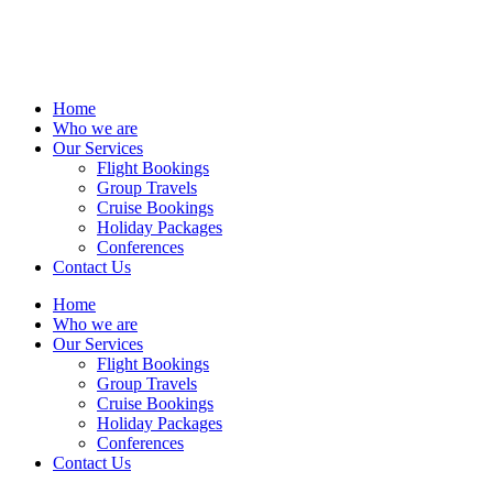
Home
Who we are
Our Services
Flight Bookings
Group Travels
Cruise Bookings
Holiday Packages
Conferences
Contact Us
Home
Who we are
Our Services
Flight Bookings
Group Travels
Cruise Bookings
Holiday Packages
Conferences
Contact Us